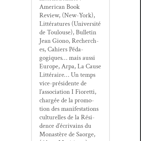
Amer­i­can Book
Review, (New-York),
Lit­téra­tures (Uni­ver­sité
de Toulouse), Bul­letin
Jean Giono, Recherch­
es, Cahiers Péd­a­
gogiques… mais aus­si
Europe, Arpa, La Cause
Lit­téraire… Un temps
vice-prési­dente de
l’association I Fioret­ti,
chargée de la pro­mo­
tion des man­i­fes­ta­tions
cul­turelles de la Rési­
dence d’écrivains du
Monastère de Saorge,