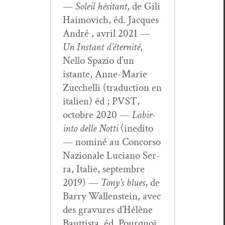
—
Soleil hési­tant
, de Gili
Haimovich, éd. Jacques
André , avril 2021 —
Un Instant d’é­ter­nité
,
Nel­lo Spazio d’un
istante, Anne-Marie
Zuc­chel­li (tra­duc­tion en
ital­ien) éd ; PVST,
octo­bre 2020 —
Labir­
in­to delle Not­ti
(ined­i­to
— nom­iné au Con­cor­so
Nazionale Luciano Ser­
ra, Ital­ie, sep­tem­bre
2019) —
Tony’s blues
, de
Bar­ry Wal­len­stein, avec
des gravures d’Hélène
Baut­tista, éd. Pourquoi