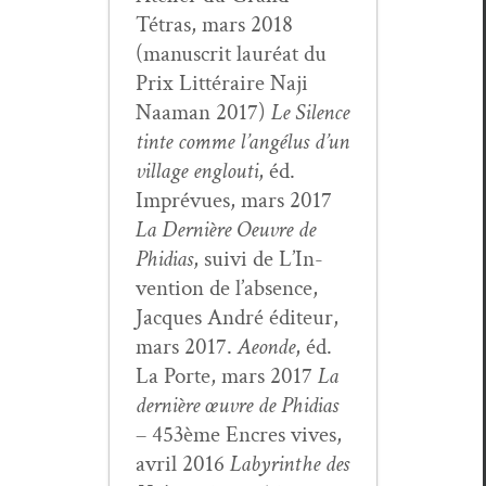
Tétras, mars 2018
(man­u­scrit lau­réat du
Prix Lit­téraire Naji
Naa­man 2017)
Le Silence
tinte comme l’angélus d’un
vil­lage englouti
, éd.
Imprévues, mars 2017
La Dernière Oeu­vre de
Phidias
, suivi de L’In­
ven­tion de l’ab­sence,
Jacques André édi­teur,
mars 2017.
Aeonde
, éd.
La Porte, mars 2017
La
dernière œuvre de Phidias
– 453ème Encres vives,
avril 2016
Labyrinthe des