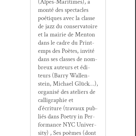
(Alpes-Mar­itimes), a
mon­té des spec­ta­cles
poé­tiques avec la classe
de jazz du con­ser­va­toire
et la mairie de Men­ton
dans le cadre du Print­
emps des Poètes, invité
dans ses class­es de nom­
breux auteurs et édi­
teurs (Bar­ry Wal­len­
stein, Michael Glück…),
organ­isé des ate­liers de
cal­ligra­phie et
d’écriture (travaux pub­
liés dans Poet­ry in Per­
for­mance NYC Uni­ver­
si­ty) , Ses poèmes (dont