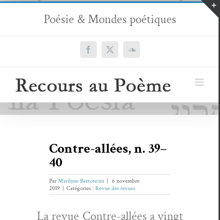
Passer
Poésie & Mondes poétiques
au
contenu
Facebook
X
SoundCloud
Contre-allées, n. 39–
40
Par
Marilyne Bertoncini
|
6 novembre
2019
|
Catégories :
Revue des revues
La revue Con­tre-allées a vingt