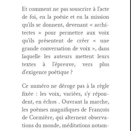
Et com­ment ne pas souscrire à l’acte
de foi, en la poésie et en la mis­sion
qu’ils se don­nent, devenant « archi­
tectes » pour per­me­t­tre aux voix
qu’ils présen­tent de créer « une
grande con­ver­sa­tion de voix », dans
laque­lle les auteurs met­tent leurs
textes à l’épreuve, vers plus
d’exigence poétique ?
Ce numéro ne déroge pas à la règle
fixée : les voix, var­iées, s’y répon­
dent, en échos . Ouvrant la marche,
les poèmes mag­nifiques de François
de Cormière, qui alter­nent obser­va­
tions du monde, médi­ta­tions notam­