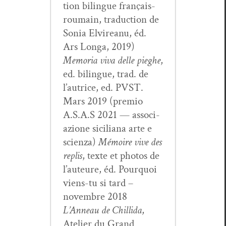
tion bilingue français-
roumain, tra­duc­tion de
Sonia Elvire­anu, éd.
Ars Lon­ga, 2019)
Memo­ria viva delle pieghe
,
ed. bilingue, trad. de
l’autrice, ed. PVST.
Mars 2019 (pre­mio
A.S.A.S 2021 — asso­ci­
azione sicil­iana arte e
scien­za)
Mémoire vive des
replis
, texte et pho­tos de
l’auteure, éd. Pourquoi
viens-tu si tard –
novem­bre 2018
L’Anneau de Chill­i­da
,
Ate­lier du Grand