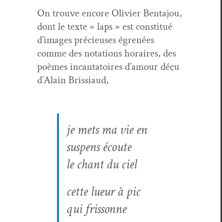
On trou­ve encore Olivi­er Ben­ta­jou,
dont le texte « laps » est con­sti­tué
d’im­ages pré­cieuses égrenées
comme des nota­tions horaires, des
poèmes incan­ta­toires d’amour déçu
d’Alain Brissiaud,
je mets ma vie en
sus­pens écoute
le chant du ciel
cette lueur à pic
qui frissonne