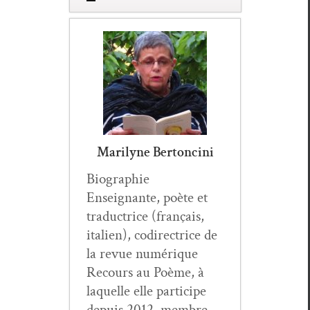
Marilyne Bertoncini
Biogra­phie
Enseignante, poète et
tra­duc­trice (français,
ital­ien), codi­rec­trice de
la revue numérique
Recours au Poème, à
laque­lle elle par­ticipe
depuis 2012, mem­bre