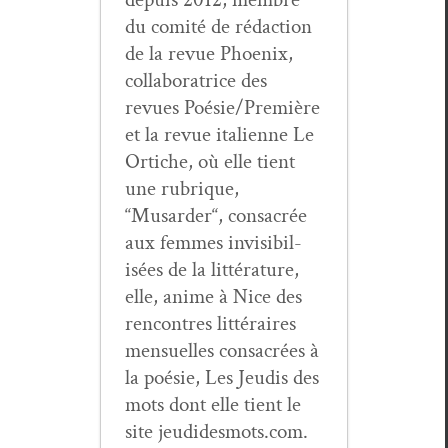
du comité de rédac­tion
de la revue Phoenix,
col­lab­o­ra­trice des
revues Poésie/Première
et la revue ital­i­enne Le
Ortiche, où elle tient
une rubrique,
“Musarder“, con­sacrée
aux femmes invis­i­bil­
isées de la lit­téra­ture,
elle, ani­me à Nice des
ren­con­tres lit­téraires
men­su­elles con­sacrées à
la poésie, Les Jeud­is des
mots dont elle tient le
site jeudidesmots.com.