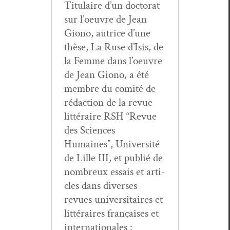
Tit­u­laire d’un doc­tor­at
sur l’oeu­vre de Jean
Giono, autrice d’une
thèse, La Ruse d’I­sis, de
la Femme dans l’oeu­vre
de Jean Giono, a été
mem­bre du comité de
rédac­tion de la revue
lit­téraire RSH “Revue
des Sci­ences
Humaines”, Uni­ver­sité
de Lille III, et pub­lié de
nom­breux essais et arti­
cles dans divers­es
revues uni­ver­si­taires et
lit­téraires français­es et
inter­na­tionales :