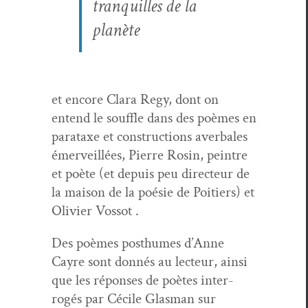
tran­quilles de la
planète
et encore Clara Regy, dont on
entend le souf­fle dans des poèmes en
parataxe et con­struc­tions aver­bales
émer­veil­lées, Pierre Rosin, pein­tre
et poète (et depuis peu directeur de
la mai­son de la poésie de Poitiers) et
Olivi­er Vossot .
Des poèmes posthumes d’Anne
Cayre sont don­nés au lecteur, ain­si
que les répons­es de poètes inter­
rogés par Cécile Glas­man sur