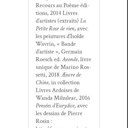
Recours au Poème édi­
tions, 2014 Livres
d’artistes (extraits)
La
Petite Rose de rien
, avec
les pein­tures d’Isol­de
Wavrin, « Bande
d’artiste », Ger­main
Roesch ed.
Aeonde
, livre
unique de Mari­no Ros­
set­ti, 2018
Æncre de
Chine
, in col­lec­tion
Livres Ardois­es de
Wan­da Mihuleac, 2016
Pen­sées d’Eury­dice
, avec
les dessins de Pierre
Rosin :