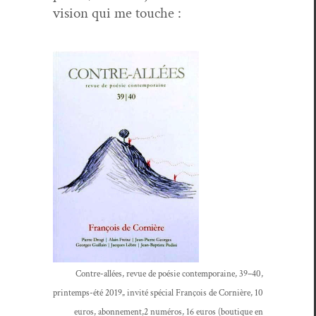
vision qui me touche :
Con­tre-allées, revue de poésie con­tem­po­raine, 39–40,
print­emps-été 2019„ invité spé­cial François de Cornière, 10
euros, abonnement,2 numéros, 16 euros (bou­tique en