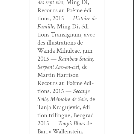
des sept vies
, Ming Di,
Recours au Poème édi­
tions, 2015 —
His­toire de
Famille
, Ming Di, édi­
tions Tran­signum, avec
des illus­tra­tions de
Wan­da Mihuleac, juin
2015 —
Rain­bow Snake,
Ser­pent Arc-en-ciel
, de
Mar­tin Har­ri­son
Recours au Poème édi­
tions, 2015 —
Secan­je
Svile, Mémoire de Soie
, de
Tan­ja Kragu­je­vic, édi­
tion trilingue, Beograd
2015 —
Tony’s Blues
de
Bar­ry Wal­len­stein,