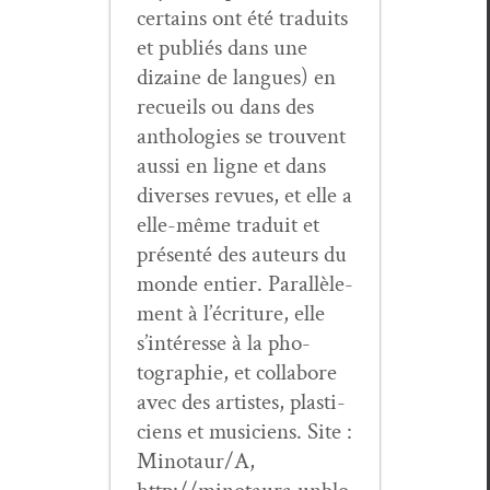
cer­tains ont été traduits
et pub­liés dans une
dizaine de langues) en
recueils ou dans des
antholo­gies se trou­vent
aus­si en ligne et dans
divers­es revues, et elle a
elle-même traduit et
présen­té des auteurs du
monde entier. Par­al­lèle­
ment à l’écri­t­ure, elle
s’in­téresse à la pho­
togra­phie, et col­la­bore
avec des artistes, plas­ti­
ciens et musi­ciens. Site :
Minotaur/A,