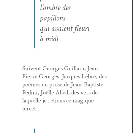
l’om­bre des
papillons
qui avaient fleuri
à midi
Suiv­ent Georges Guil­lain, Jean-
Pierre Georges, Jacques Lèbre, des
poèmes en prose de Jean-Bap­tiste
Pedi­ni, Joëlle Abed, des vers de
laque­lle je retiens ce mag­ique
tercet :