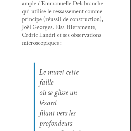
ample d’Em­manuelle Delabranche
qui utilise le ressasse­ment comme
principe (réus­si) de con­struc­tion),
Joël Georges, Elsa Hiera­mente,
Cedric Lan­dri et ses obser­va­tions
microscopiques :
Le muret cette
faille
où se glisse un
lézard
filant vers les
profondeurs