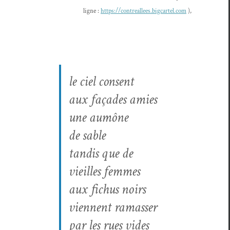
ligne :
https://contreallees.bigcartel.com
),
le ciel consent
aux façades amies
une aumône
de sable
tan­dis que de
vieilles femmes
aux fichus noirs
vien­nent ramasser
par les rues vides