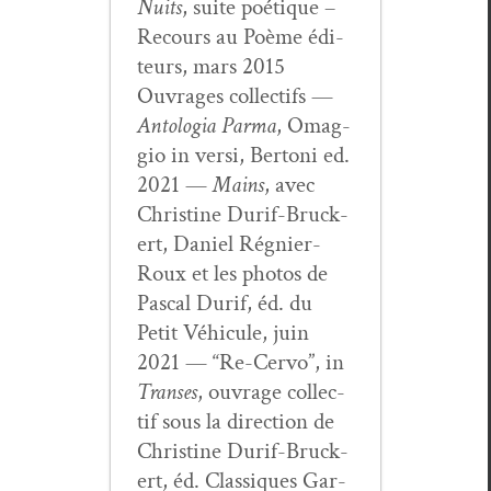
Nuits
, suite poé­tique –
Recours au Poème édi­
teurs, mars 2015
Ouvrages col­lec­tifs —
Antolo­gia Par­ma
, Omag­
gio in ver­si, Bertoni ed.
2021 —
Mains
, avec
Chris­tine Durif-Bruck­
ert, Daniel Rég­nier-
Roux et les pho­tos de
Pas­cal Durif, éd. du
Petit Véhicule, juin
2021 — “Re-Cer­vo”, in
Trans­es
, ouvrage col­lec­
tif sous la direc­tion de
Chris­tine Durif-Bruck­
ert, éd. Clas­siques Gar­