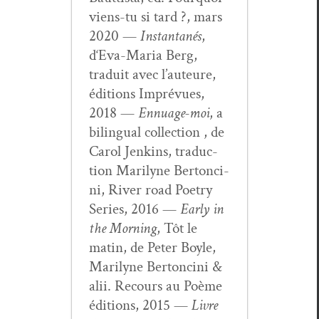
viens-tu si tard ?, mars
2020 —
Instan­ta­nés
,
d‘Eva-Maria Berg,
traduit avec l’auteure,
édi­tions Imprévues,
2018 —
Ennu­age-moi
, a
bilin­gual col­lec­tion , de
Car­ol Jenk­ins, tra­duc­
tion Mar­i­lyne Bertonci­
ni, Riv­er road Poet­ry
Series, 2016 —
Ear­ly in
the Morn­ing
, Tôt le
matin, de Peter Boyle,
Mar­i­lyne Bertonci­ni &
alii. Recours au Poème
édi­tions, 2015 —
Livre