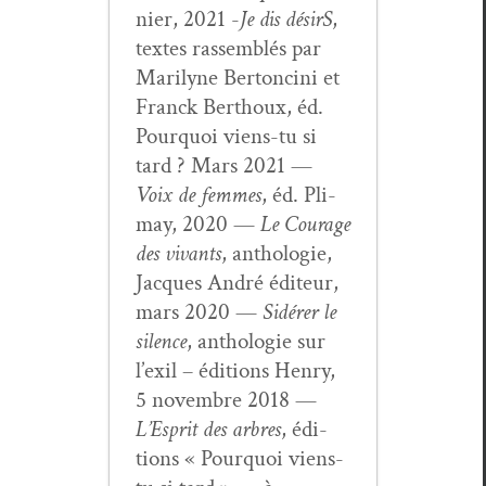
nier, 2021 -
Je dis désirS
,
textes rassem­blés par
Mar­i­lyne Bertonci­ni et
Franck Berthoux, éd.
Pourquoi viens-tu si
tard ? Mars 2021 —
Voix de femmes
, éd. Pli­
may, 2020 —
Le Courage
des vivants
, antholo­gie,
Jacques André édi­teur,
mars 2020 —
Sidér­er le
silence
, antholo­gie sur
l’exil – édi­tions Hen­ry,
5 novem­bre 2018 —
L’Esprit des arbres
, édi­
tions « Pourquoi viens-