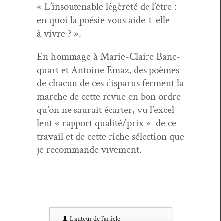
« L’in­souten­able légèreté de l’être :
en quoi la poésie vous aide-t-elle
à vivre ? ».
En hom­mage à Marie-Claire Banc­
quart et Antoine Emaz, des poèmes
de cha­cun de ces dis­parus fer­ment la
marche de cette revue en bon ordre
qu’on ne saurait écarter, vu l’ex­cel­
lent « rap­port qualité/prix » de ce
tra­vail et de cette riche sélec­tion que
je recom­mande vivement.
L’au­teur de l’article