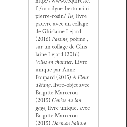
http://www.cequireste.
fr/marilyne-bertoncini-
pierre-rosin/
Île
, livre
pau­vre avec un col­lage
de Ghis­laine Lejard
(2016)
Pae­sine
, poème ,
sur un col­lage de Ghis­
laine Lejard (2016)
Villes en chantier
, Livre
unique par Anne
Poupard (2015)
A Fleur
d’é­tang
, livre-objet avec
Brigitte Marcer­ou
(2015)
Genèse du lan­
gage
, livre unique, avec
Brigitte Marcer­ou
(2015)
Dae­mon Fail­ure