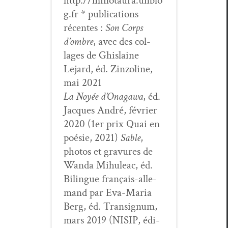
http://minotaura.unblo
g.fr * pub­li­ca­tions
récentes :
Son Corps
d’om­bre
, avec des col­
lages de Ghis­laine
Lejard, éd. Zin­zo­line,
mai 2021
La Noyée d’On­a­gawa
, éd.
Jacques André, févri­er
2020 (1er prix Quai en
poésie, 2021)
Sable
,
pho­tos et gravures de
Wan­da Mihuleac, éd.
Bilingue français-alle­
mand par Eva-Maria
Berg, éd. Tran­signum,
mars 2019 (NISIP, édi­