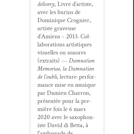
deliv­ery
, Livre d’artiste,
avec les burins de
Dominique Crog­nier,
artiste graveuse
d’Amiens – 2013. Col­
lab­o­ra­tions artis­tiques
visuelles ou sonores
(extraits) —
Damna­tion
Memo­ri­ae, la Damna­tion
de l’ou­bli
, lec­ture-per­for­
mance mise en musique
par Damien Char­ron,
présen­tée pour la pre­
mière fois le 6 mars
2020 avec le sax­o­phon­
iste David di Bet­ta, à
l’am­bas­sade de