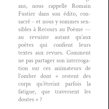
ans, nous rap­pelle Romain
Fusti­er dans son édi­to, con­
sacré – et nous y sommes sen­
si­bles à Recours au Poème —
au revuiste autant qu’aux
poètes qui con­fient leurs
textes aux revues. Com­ment
ne pas partager son inter­ro­ga­
tion sur ces ani­ma­teurs de
l’ombre dont « restent des
corps qu’étreint par­fois la
fatigue, que tra­versent les
doutes » ?