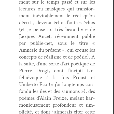
ment sur le temps passé et sur les
lec­tures ou musiques qui trans­for­
ment inévitable­ment le réel qu’on
décrit , devenu écho d’autres échos
(et je pense au très beau livre de
Jacques Ancet, récem­ment pub­lié
par pub­lie-net, sous le titre «
Amnésie du présent », qui creuse les
con­cepts de réal­isme et de poésie). A
la suite, d’une sorte d’art poé­tique de
Pierre Dro­gi, dont l’in­cip­it far­
feluévoque à la fois Proust et
Umber­to Eco (« j’ai longtemps con­
fon­du les îles et des saumons »), des
poèmes d’Alain Freixe, mêlant har­
monieuse­ment pro­fondeur et sim­
plic­ité, et dont j’aimerais citer cette