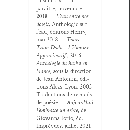
tu si tard » — à
paraître, novem­bre
2018 —
L’eau entre nos
doigts
, Antholo­gie sur
l’eau, édi­tions Hen­ry,
mai 2018 —
Trans-
Tzara-Dada – L’Homme
Approx­i­matif
, 2016 —
Antholo­gie du haiku en
France
, sous la direc­tion
de Jean Antoni­ni, édi­
tions Aleas, Lyon, 2003
Tra­duc­tions de recueils
de poésie —
Aujour­d’hui
j’embrasse un arbre
, de
Gio­van­na Iorio, éd.
Imprévues, juil­let 2021