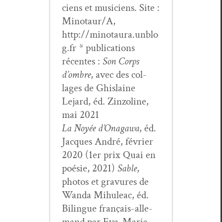
ciens et musi­ciens. Site :
Minotaur/A,
http://minotaura.unblo
g.fr * pub­li­ca­tions
récentes :
Son Corps
d’om­bre
, avec des col­
lages de Ghis­laine
Lejard, éd. Zin­zo­line,
mai 2021
La Noyée d’On­a­gawa
, éd.
Jacques André, févri­er
2020 (1er prix Quai en
poésie, 2021)
Sable
,
pho­tos et gravures de
Wan­da Mihuleac, éd.
Bilingue français-alle­
mand par Eva-Maria