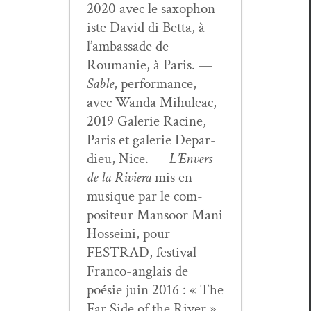
2020 avec le sax­o­phon­
iste David di Bet­ta, à
l’am­bas­sade de
Roumanie, à Paris. —
Sable
, per­for­mance,
avec Wan­da Mihuleac,
2019 Galerie Racine,
Paris et galerie Depar­
dieu, Nice. —
L’En­vers
de la Riv­iera
mis en
musique par le com­
pos­i­teur Man­soor Mani
Hos­sei­ni, pour
FESTRAD, fes­ti­val
Fran­co-anglais de
poésie juin 2016 : « The
Far Side of the Riv­er »