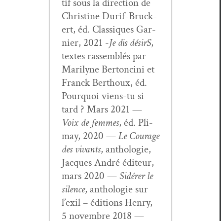
tif sous la direc­tion de
Chris­tine Durif-Bruck­
ert, éd. Clas­siques Gar­
nier, 2021 -
Je dis désirS
,
textes rassem­blés par
Mar­i­lyne Bertonci­ni et
Franck Berthoux, éd.
Pourquoi viens-tu si
tard ? Mars 2021 —
Voix de femmes
, éd. Pli­
may, 2020 —
Le Courage
des vivants
, antholo­gie,
Jacques André édi­teur,
mars 2020 —
Sidér­er le
silence
, antholo­gie sur
l’exil – édi­tions Hen­ry,
5 novem­bre 2018 —