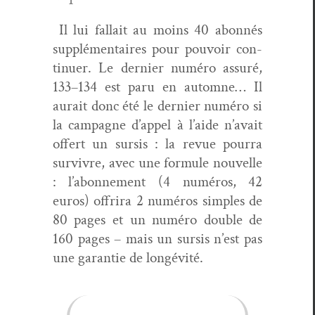
Il lui fal­lait au moins 40 abon­nés
sup­plé­men­taires pour pou­voir con­
tin­uer. Le dernier numéro assuré,
133–134 est paru en automne… Il
aurait donc été le dernier numéro si
la cam­pagne d’ap­pel à l’aide n’avait
offert un sur­sis : la revue pour­ra
sur­vivre, avec une for­mule nou­velle
: l’abon­nement (4 numéros, 42
euros) offrira 2 numéros sim­ples de
80 pages et un numéro dou­ble de
160 pages – mais un sur­sis n’est pas
une garantie de longévité.