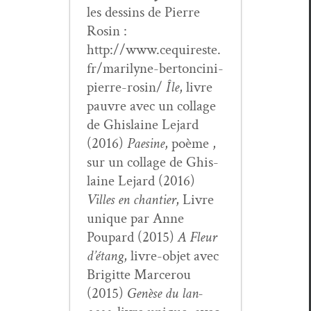
les dessins de Pierre
Rosin :
http://www.cequireste.
fr/marilyne-bertoncini-
pierre-rosin/
Île
, livre
pau­vre avec un col­lage
de Ghis­laine Lejard
(2016)
Pae­sine
, poème ,
sur un col­lage de Ghis­
laine Lejard (2016)
Villes en chantier
, Livre
unique par Anne
Poupard (2015)
A Fleur
d’é­tang
, livre-objet avec
Brigitte Marcer­ou
(2015)
Genèse du lan­