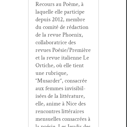
Recours au Poème, à
laque­lle elle par­ticipe
depuis 2012, mem­bre
du comité de rédac­tion
de la revue Phoenix,
col­lab­o­ra­trice des
revues Poésie/Première
et la revue ital­i­enne Le
Ortiche, où elle tient
une rubrique,
“Musarder“, con­sacrée
aux femmes invis­i­bil­
isées de la lit­téra­ture,
elle, ani­me à Nice des
ren­con­tres lit­téraires
men­su­elles con­sacrées à
la poésie, Les Jeud­is des