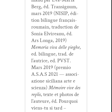
Berg, éd. Tran­signum,
mars 2019 (NISIP, édi­
tion bilingue français-
roumain, tra­duc­tion de
Sonia Elvire­anu, éd.
Ars Lon­ga, 2019)
Memo­ria viva delle pieghe
,
ed. bilingue, trad. de
l’autrice, ed. PVST.
Mars 2019 (pre­mio
A.S.A.S 2021 — asso­ci­
azione sicil­iana arte e
scien­za)
Mémoire vive des
replis
, texte et pho­tos de
l’auteure, éd. Pourquoi
viens-tu si tard –