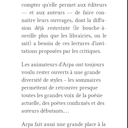
compter qu’elle per­met aux édi­teurs
— et aux auteurs — de faire con­
naître leurs ouvrages, dont la dif­fu­
sion déjà restreinte (le bouche-à-
oreille plus que les librairies, on le
sait) a besoin de ces lec­tures d’in­vi­
ta­tions pro­posées par les critiques.
Les ani­ma­teurs d’Arpa ont tou­jours
voulu rester ouverts à une grande
diver­sité de styles – les som­maires
per­me­t­tent de retrou­ver presque
toutes les grandes voix de la poésie
actuelle, des poètes con­fir­més et des
auteurs débutants.…
Arpa fait aus­si une grande place à la