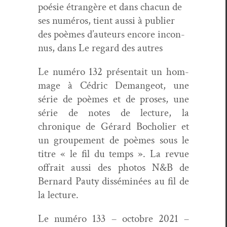
poésie étrangère et dans cha­cun de
ses numéros, tient aus­si à pub­li­er
des poèmes d’au­teurs encore incon­
nus, dans Le regard des autres
Le numéro 132 présen­tait un hom­
mage à Cédric Deman­geot, une
série de poèmes et de pros­es, une
série de notes de lec­ture, la
chronique de Gérard Bocholi­er et
un groupe­ment de poèmes sous le
titre « le fil du temps ». La revue
offrait aus­si des pho­tos N&B de
Bernard Pau­ty dis­séminées au fil de
la lecture.
Le numéro 133 – octo­bre 2021 –