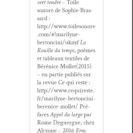
vert ten­dre
– Toile
sonore de Sophie Bras­
sard :
http://www.toilesonore
.com/#!marilyne-
bertoncini/uknyf
La
Rouille du temps
, poèmes
et tableaux tex­tiles de
Bérénice Mollet(2015)
– en par­tie pub­liés sur
la revue Ce qui reste :
http://www.cequireste.
fr/marilyne-bertoncini-
berenice-mollet/ Pré­
faces
Appel du large
par
Rome Deguer­gue, chez
Alcy­one – 2016
Erra­