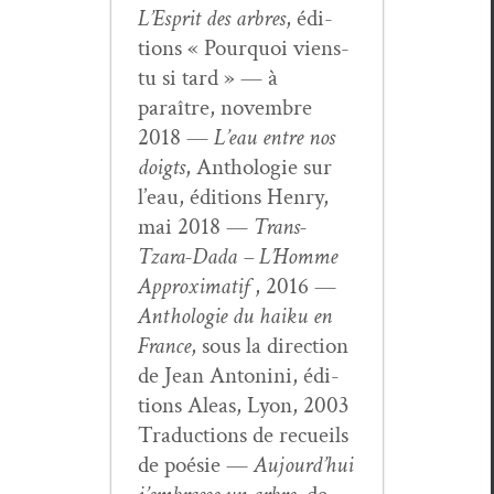
L’Esprit des arbres
, édi­
tions « Pourquoi viens-
tu si tard » — à
paraître, novem­bre
2018 —
L’eau entre nos
doigts
, Antholo­gie sur
l’eau, édi­tions Hen­ry,
mai 2018 —
Trans-
Tzara-Dada – L’Homme
Approx­i­matif
, 2016 —
Antholo­gie du haiku en
France
, sous la direc­tion
de Jean Antoni­ni, édi­
tions Aleas, Lyon, 2003
Tra­duc­tions de recueils
de poésie —
Aujour­d’hui