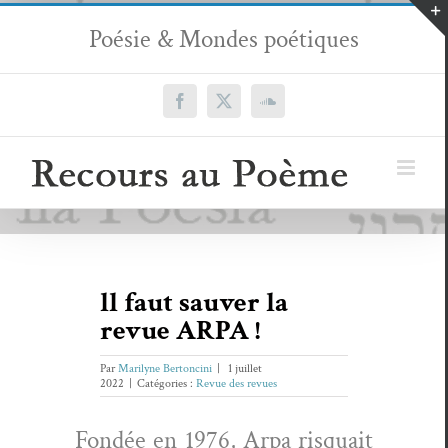
Passer
Poésie & Mondes poétiques
au
contenu
Facebook
X
SoundCloud
ll faut sauver la
revue ARPA !
Par
Marilyne Bertoncini
|
1 juillet
2022
|
Catégories :
Revue des revues
Fondée en 1976, Arpa risquait