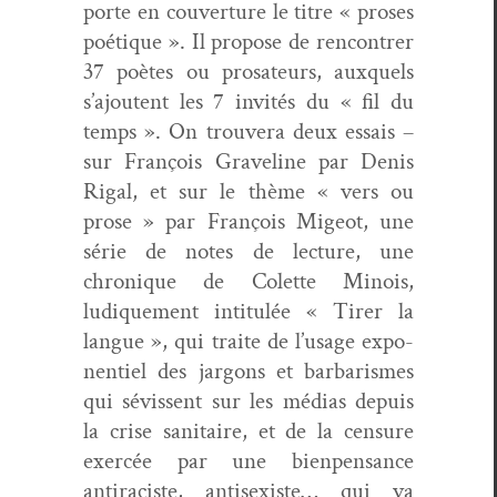
porte en cou­ver­ture le titre « pros­es
poé­tique ». Il pro­pose de ren­con­tr­er
37 poètes ou prosa­teurs, aux­quels
s’a­joutent les 7 invités du « fil du
temps ». On trou­vera deux essais –
sur François Grav­e­line par Denis
Rigal, et sur le thème « vers ou
prose » par François Migeot, une
série de notes de lec­ture, une
chronique de Colette Minois,
ludique­ment inti­t­ulée « Tir­er la
langue », qui traite de l’usage expo­
nen­tiel des jar­gons et bar­barismes
qui sévis­sent sur les médias depuis
la crise san­i­taire, et de la cen­sure
exer­cée par une bien­pen­sance
antiraciste, anti­sex­iste… qui va