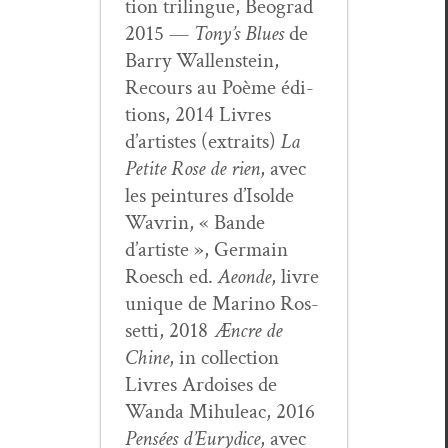
tion trilingue, Beograd
2015 —
Tony’s Blues
de
Bar­ry Wal­len­stein,
Recours au Poème édi­
tions, 2014 Livres
d’artistes (extraits)
La
Petite Rose de rien
, avec
les pein­tures d’Isol­de
Wavrin, « Bande
d’artiste », Ger­main
Roesch ed.
Aeonde
, livre
unique de Mari­no Ros­
set­ti, 2018
Æncre de
Chine
, in col­lec­tion
Livres Ardois­es de
Wan­da Mihuleac, 2016
Pen­sées d’Eury­dice
, avec