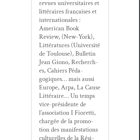
revues uni­ver­si­taires et
lit­téraires français­es et
inter­na­tionales :
Amer­i­can Book
Review, (New-York),
Lit­téra­tures (Uni­ver­sité
de Toulouse), Bul­letin
Jean Giono, Recherch­
es, Cahiers Péd­a­
gogiques… mais aus­si
Europe, Arpa, La Cause
Lit­téraire… Un temps
vice-prési­dente de
l’association I Fioret­ti,
chargée de la pro­mo­
tion des man­i­fes­ta­tions
cul­turelles de la Rési­