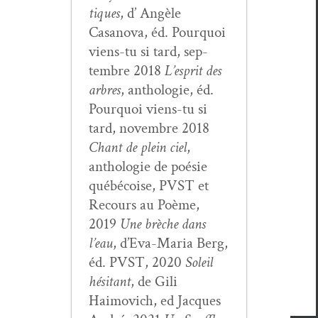
tiques
, d’ Angèle
Casano­va, éd. Pourquoi
viens-tu si tard, sep­
tem­bre 2018
L’esprit des
arbres
, antholo­gie, éd.
Pourquoi viens-tu si
tard, novem­bre 2018
Chant de plein ciel
,
antholo­gie de poésie
québé­coise, PVST et
Recours au Poème,
2019
Une brèche dans
l’eau
, d’E­va-Maria Berg,
éd. PVST, 2020
Soleil
hési­tant
, de Gili
Haimovich, ed Jacques