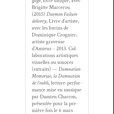
gage
, livre unique, avec
Brigitte Marcer­ou
(2015)
Dae­mon Fail­ure
deliv­ery
, Livre d’artiste,
avec les burins de
Dominique Crog­nier,
artiste graveuse
d’Amiens – 2013. Col­
lab­o­ra­tions artis­tiques
visuelles ou sonores
(extraits) —
Damna­tion
Memo­ri­ae, la Damna­tion
de l’ou­bli
, lec­ture-per­for­
mance mise en musique
par Damien Char­ron,
présen­tée pour la pre­
mière fois le 6 mars