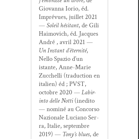
j’embrasse un arbre
, de
Gio­van­na Iorio, éd.
Imprévues, juil­let 2021
—
Soleil hési­tant
, de Gili
Haimovich, éd. Jacques
André , avril 2021 —
Un Instant d’é­ter­nité
,
Nel­lo Spazio d’un
istante, Anne-Marie
Zuc­chel­li (tra­duc­tion en
ital­ien) éd ; PVST,
octo­bre 2020 —
Labir­
in­to delle Not­ti
(ined­i­to
— nom­iné au Con­cor­so
Nazionale Luciano Ser­
ra, Ital­ie, sep­tem­bre
2019) —
Tony’s blues
, de