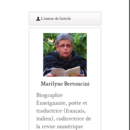
L’au­teur de l’article
Marilyne Bertoncini
Biogra­phie
Enseignante, poète et
tra­duc­trice (français,
ital­ien), codi­rec­trice de
la revue numérique