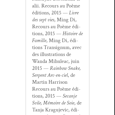
alii. Recours au Poème
édi­tions, 2015 —
Livre
des sept vies
, Ming Di,
Recours au Poème édi­
tions, 2015 —
His­toire de
Famille
, Ming Di, édi­
tions Tran­signum, avec
des illus­tra­tions de
Wan­da Mihuleac, juin
2015 —
Rain­bow Snake,
Ser­pent Arc-en-ciel
, de
Mar­tin Har­ri­son
Recours au Poème édi­
tions, 2015 —
Secan­je
Svile, Mémoire de Soie
, de
Tan­ja Kragu­je­vic, édi­