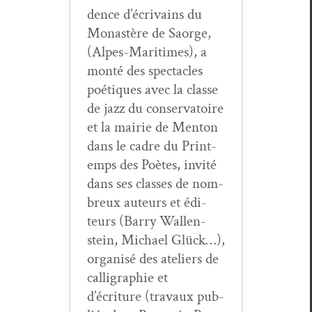
dence d’écrivains du
Monastère de Saorge,
(Alpes-Mar­itimes), a
mon­té des spec­ta­cles
poé­tiques avec la classe
de jazz du con­ser­va­toire
et la mairie de Men­ton
dans le cadre du Print­
emps des Poètes, invité
dans ses class­es de nom­
breux auteurs et édi­
teurs (Bar­ry Wal­len­
stein, Michael Glück…),
organ­isé des ate­liers de
cal­ligra­phie et
d’écriture (travaux pub­