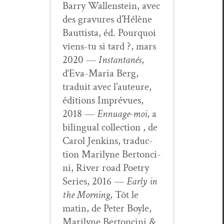
Bar­ry Wal­len­stein, avec
des gravures d’Hélène
Baut­tista, éd. Pourquoi
viens-tu si tard ?, mars
2020 —
Instan­ta­nés
,
d‘Eva-Maria Berg,
traduit avec l’auteure,
édi­tions Imprévues,
2018 —
Ennu­age-moi
, a
bilin­gual col­lec­tion , de
Car­ol Jenk­ins, tra­duc­
tion Mar­i­lyne Bertonci­
ni, Riv­er road Poet­ry
Series, 2016 —
Ear­ly in
the Morn­ing
, Tôt le
matin, de Peter Boyle,
Mar­i­lyne Bertonci­ni &