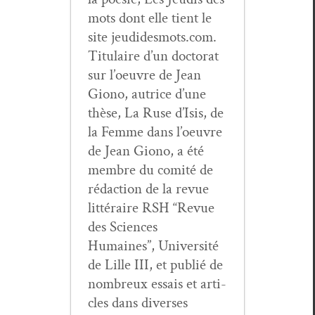
mots dont elle tient le
site jeudidesmots.com.
Tit­u­laire d’un doc­tor­at
sur l’oeu­vre de Jean
Giono, autrice d’une
thèse, La Ruse d’I­sis, de
la Femme dans l’oeu­vre
de Jean Giono, a été
mem­bre du comité de
rédac­tion de la revue
lit­téraire RSH “Revue
des Sci­ences
Humaines”, Uni­ver­sité
de Lille III, et pub­lié de
nom­breux essais et arti­
cles dans divers­es