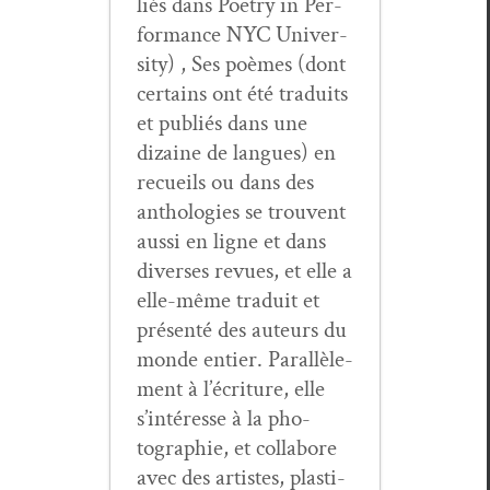
liés dans Poet­ry in Per­
for­mance NYC Uni­ver­
si­ty) , Ses poèmes (dont
cer­tains ont été traduits
et pub­liés dans une
dizaine de langues) en
recueils ou dans des
antholo­gies se trou­vent
aus­si en ligne et dans
divers­es revues, et elle a
elle-même traduit et
présen­té des auteurs du
monde entier. Par­al­lèle­
ment à l’écri­t­ure, elle
s’in­téresse à la pho­
togra­phie, et col­la­bore
avec des artistes, plas­ti­