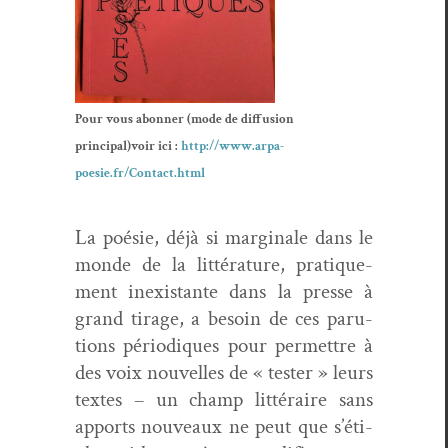
Pour vous abon­ner (mode de dif­fu­sion
principal)voir ici :
http://www.arpa-
poesie.fr/Contact.html
La poésie, déjà si mar­ginale dans le
monde de la lit­téra­ture, pra­tique­
ment inex­is­tante dans la presse à
grand tirage, a besoin de ces paru­
tions péri­odiques pour per­me­t­tre à
des voix nou­velles de « tester » leurs
textes – un champ lit­téraire sans
apports nou­veaux ne peut que s’é­ti­