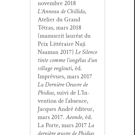
novem­bre 2018
L’Anneau de Chill­i­da
,
Ate­lier du Grand
Tétras, mars 2018
(man­u­scrit lau­réat du
Prix Lit­téraire Naji
Naa­man 2017)
Le Silence
tinte comme l’angélus d’un
vil­lage englouti
, éd.
Imprévues, mars 2017
La Dernière Oeu­vre de
Phidias
, suivi de L’In­
ven­tion de l’ab­sence,
Jacques André édi­teur,
mars 2017.
Aeonde
, éd.
La Porte, mars 2017
La
dernière œuvre de Phidias