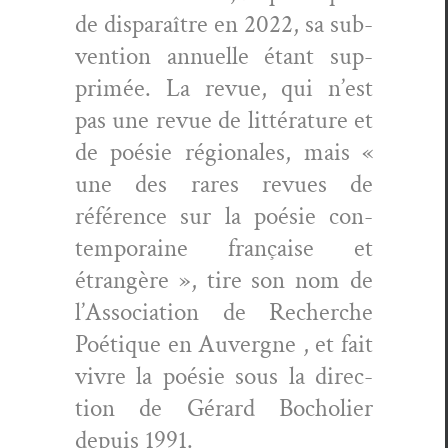
de dis­paraître en 2022, sa sub­
ven­tion annuelle étant sup­
primée. La revue, qui n’est
pas une revue de lit­téra­ture et
de poésie régionales, mais «
une des rares revues de
référence sur la poésie con­
tem­po­raine française et
étrangère », tire son nom de
l’As­so­ci­a­tion de Recherche
Poé­tique en Auvergne , et fait
vivre la poésie sous la direc­
tion de Gérard Bocholi­er
depuis 1991.