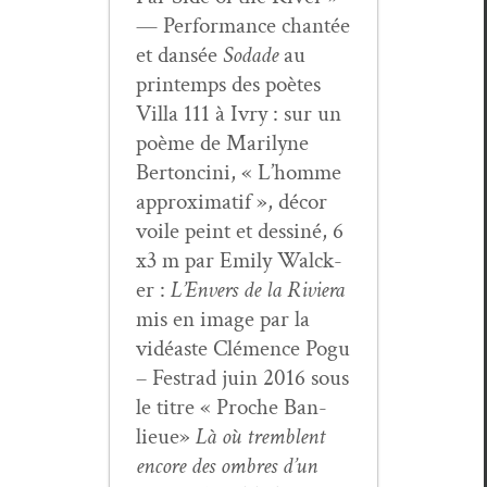
— Per­for­mance chan­tée
et dan­sée
Sodade
au
print­emps des poètes
Vil­la 111 à Ivry : sur un
poème de Mar­i­lyne
Bertonci­ni, « L’homme
approx­i­matif », décor
voile peint et dess­iné, 6
x3 m par Emi­ly Wal­ck­
er :
L’Envers de la Riv­iera
mis en image par la
vidéaste Clé­mence Pogu
– Festrad juin 2016 sous
le titre « Proche Ban­
lieue»
Là où trem­blent
encore des ombres d’un