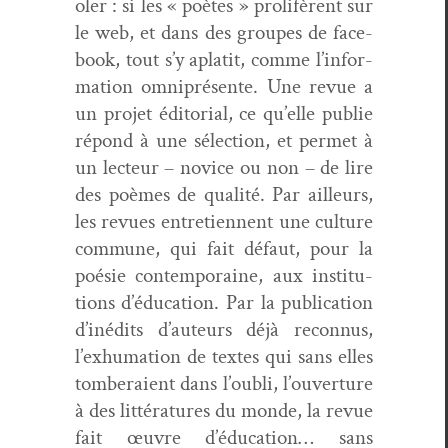
ol­er : si les « poètes » pro­lifèrent sur
le web, et dans des groupes de face­
book, tout s’y aplatit, comme l’in­for­
ma­tion omniprésente. Une revue a
un pro­jet édi­to­r­i­al, ce qu’elle pub­lie
répond à une sélec­tion, et per­met à
un lecteur – novice ou non – de lire
des poèmes de qual­ité. Par ailleurs,
les revues entre­ti­en­nent une cul­ture
com­mune, qui fait défaut, pour la
poésie con­tem­po­raine, aux insti­tu­
tions d’é­d­u­ca­tion. Par la pub­li­ca­tion
d’inédits d’au­teurs déjà recon­nus,
l’ex­huma­tion de textes qui sans elles
tomberaient dans l’ou­bli, l’ou­ver­ture
à des lit­téra­tures du monde, la revue
fait œuvre d’é­d­u­ca­tion… sans