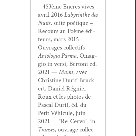
– 453ème Encres vives,
avril 2016
Labyrinthe des
Nuits
, suite poé­tique –
Recours au Poème édi­
teurs, mars 2015
Ouvrages col­lec­tifs —
Antolo­gia Par­ma
, Omag­
gio in ver­si, Bertoni ed.
2021 —
Mains
, avec
Chris­tine Durif-Bruck­
ert, Daniel Rég­nier-
Roux et les pho­tos de
Pas­cal Durif, éd. du
Petit Véhicule, juin
2021 — “Re-Cer­vo”, in
Trans­es
, ouvrage col­lec­