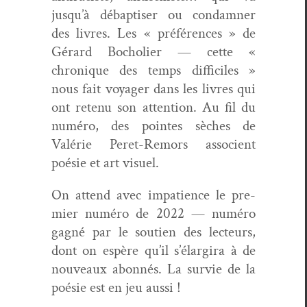
jusqu’à débap­tis­er ou con­damn­er
des livres. Les « préférences » de
Gérard Bocholi­er — cette «
chronique des temps dif­fi­ciles »
nous fait voy­ager dans les livres qui
ont retenu son atten­tion. Au fil du
numéro, des pointes sèch­es de
Valérie Peret-Remors asso­cient
poésie et art visuel.
On attend avec impa­tience le pre­
mier numéro de 2022 — numéro
gag­né par le sou­tien des lecteurs,
dont on espère qu’il s’élargi­ra à de
nou­veaux abon­nés. La survie de la
poésie est en jeu aussi !