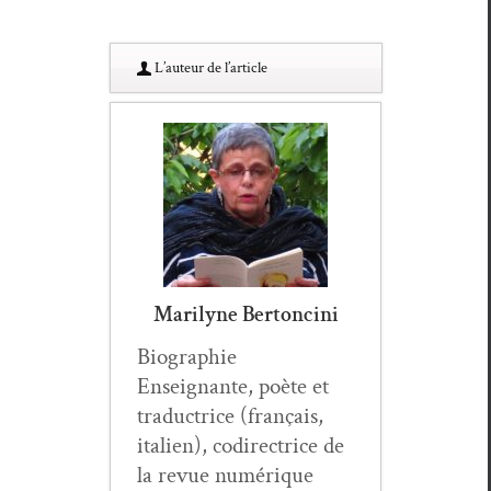
L’au­teur de l’article
Marilyne Bertoncini
Biogra­phie
Enseignante, poète et
tra­duc­trice (français,
ital­ien), codi­rec­trice de
la revue numérique