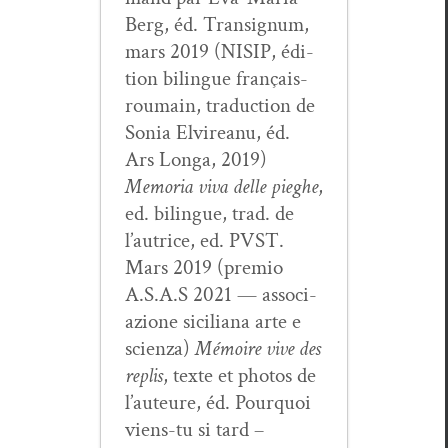
Berg, éd. Tran­signum,
mars 2019 (NISIP, édi­
tion bilingue français-
roumain, tra­duc­tion de
Sonia Elvire­anu, éd.
Ars Lon­ga, 2019)
Memo­ria viva delle pieghe
,
ed. bilingue, trad. de
l’autrice, ed. PVST.
Mars 2019 (pre­mio
A.S.A.S 2021 — asso­ci­
azione sicil­iana arte e
scien­za)
Mémoire vive des
replis
, texte et pho­tos de
l’auteure, éd. Pourquoi
viens-tu si tard –