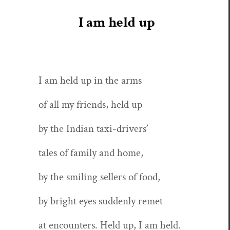
I am held up
I am held up in the arms
of all my friends, held up
by the Indi­an taxi-drivers’
tales of fam­i­ly and home,
by the smil­ing sell­ers of food,
by bright eyes sud­den­ly remet
at encoun­ters. Held up, I am held.