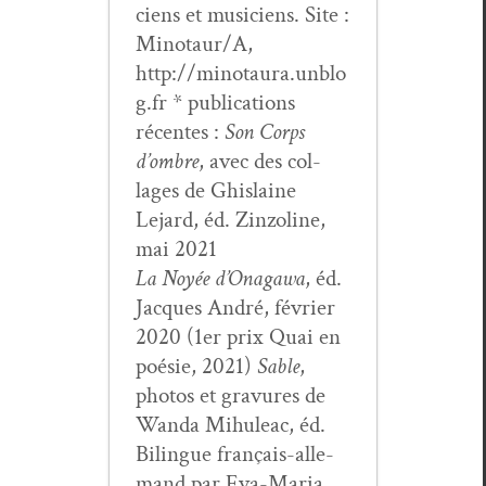
ciens et musi­ciens. Site :
Minotaur/A,
http://minotaura.unblo
g.fr * pub­li­ca­tions
récentes :
Son Corps
d’om­bre
, avec des col­
lages de Ghis­laine
Lejard, éd. Zin­zo­line,
mai 2021
La Noyée d’On­a­gawa
, éd.
Jacques André, févri­er
2020 (1er prix Quai en
poésie, 2021)
Sable
,
pho­tos et gravures de
Wan­da Mihuleac, éd.
Bilingue français-alle­
mand par Eva-Maria