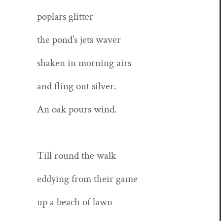
poplars glit­ter
the pond’s jets waver
shak­en in morn­ing airs
and fling out silver.
An oak pours wind.
Till round the walk
eddy­ing from their game
up a beach of lawn