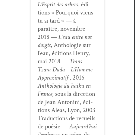
L’Esprit des arbres
, édi­
tions « Pourquoi viens-
tu si tard » — à
paraître, novem­bre
2018 —
L’eau entre nos
doigts
, Antholo­gie sur
l’eau, édi­tions Hen­ry,
mai 2018 —
Trans-
Tzara-Dada – L’Homme
Approx­i­matif
, 2016 —
Antholo­gie du haiku en
France
, sous la direc­tion
de Jean Antoni­ni, édi­
tions Aleas, Lyon, 2003
Tra­duc­tions de recueils
de poésie —
Aujour­d’hui
j’embrasse un arbre
, de