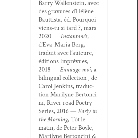
Bar­ry Wal­len­stein, avec
des gravures d’Hélène
Baut­tista, éd. Pourquoi
viens-tu si tard ?, mars
2020 —
Instan­ta­nés
,
d‘Eva-Maria Berg,
traduit avec l’auteure,
édi­tions Imprévues,
2018 —
Ennu­age-moi
, a
bilin­gual col­lec­tion , de
Car­ol Jenk­ins, tra­duc­
tion Mar­i­lyne Bertonci­
ni, Riv­er road Poet­ry
Series, 2016 —
Ear­ly in
the Morn­ing
, Tôt le
matin, de Peter Boyle,
Mar­i­lyne Bertonci­ni &