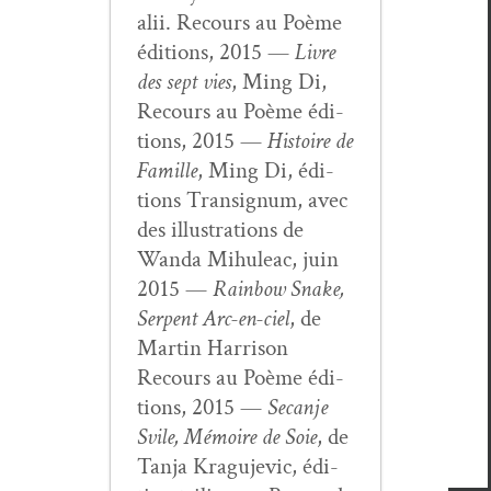
alii. Recours au Poème
édi­tions, 2015 —
Livre
des sept vies
, Ming Di,
Recours au Poème édi­
tions, 2015 —
His­toire de
Famille
, Ming Di, édi­
tions Tran­signum, avec
des illus­tra­tions de
Wan­da Mihuleac, juin
2015 —
Rain­bow Snake,
Ser­pent Arc-en-ciel
, de
Mar­tin Har­ri­son
Recours au Poème édi­
tions, 2015 —
Secan­je
Svile, Mémoire de Soie
, de
Tan­ja Kragu­je­vic, édi­