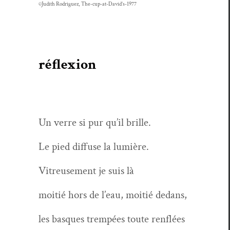
©Judith Rodriguez, The-cup-at-David’s-1977
réflexion
Un verre si pur qu’il brille.
Le pied dif­fuse la lumière.
Vit­reuse­ment je suis là
moitié hors de l’eau, moitié dedans,
les basques trem­pées toute renflées