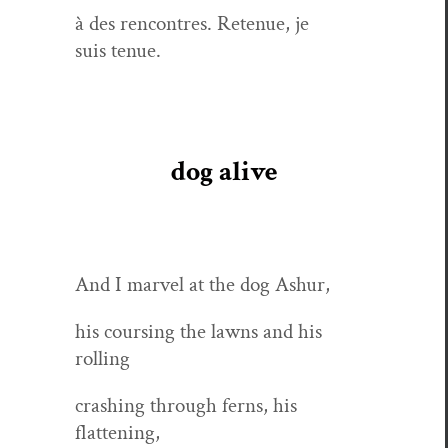
à des ren­con­tres. Retenue, je
suis tenue.
dog alive
And I mar­vel at the dog Ashur,
his cours­ing the lawns and his
rolling
crash­ing through ferns, his
flattening,