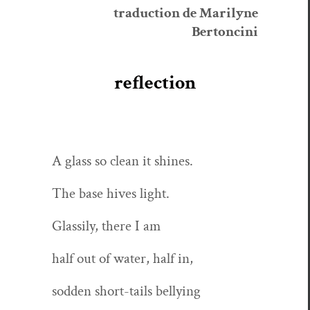
tra­duc­tion de Mar­i­lyne
Bertoncini
reflection
A glass so clean it shines.
The base hives light.
Glass­i­ly, there I am
half out of water, half in,
sod­den short-tails bellying