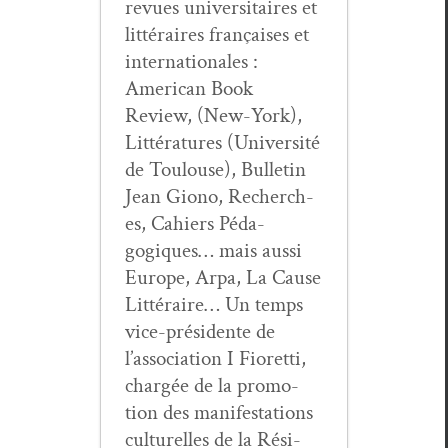
revues uni­ver­si­taires et
lit­téraires français­es et
inter­na­tionales :
Amer­i­can Book
Review, (New-York),
Lit­téra­tures (Uni­ver­sité
de Toulouse), Bul­letin
Jean Giono, Recherch­
es, Cahiers Péd­a­
gogiques… mais aus­si
Europe, Arpa, La Cause
Lit­téraire… Un temps
vice-prési­dente de
l’association I Fioret­ti,
chargée de la pro­mo­
tion des man­i­fes­ta­tions
cul­turelles de la Rési­