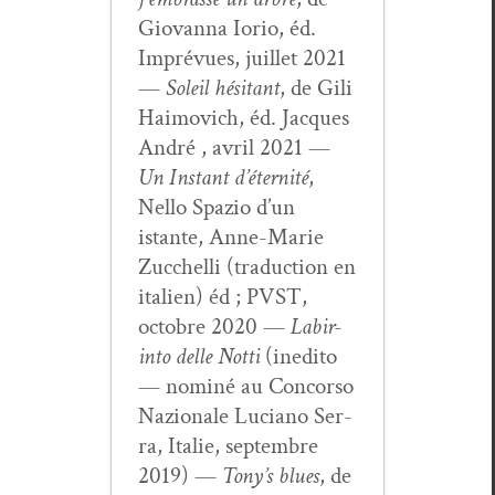
Gio­van­na Iorio, éd.
Imprévues, juil­let 2021
—
Soleil hési­tant
, de Gili
Haimovich, éd. Jacques
André , avril 2021 —
Un Instant d’é­ter­nité
,
Nel­lo Spazio d’un
istante, Anne-Marie
Zuc­chel­li (tra­duc­tion en
ital­ien) éd ; PVST,
octo­bre 2020 —
Labir­
in­to delle Not­ti
(ined­i­to
— nom­iné au Con­cor­so
Nazionale Luciano Ser­
ra, Ital­ie, sep­tem­bre
2019) —
Tony’s blues
, de