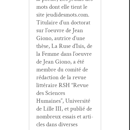
mots dont elle tient le
site jeudidesmots.com.
Tit­u­laire d’un doc­tor­at
sur l’oeu­vre de Jean
Giono, autrice d’une
thèse, La Ruse d’I­sis, de
la Femme dans l’oeu­vre
de Jean Giono, a été
mem­bre du comité de
rédac­tion de la revue
lit­téraire RSH “Revue
des Sci­ences
Humaines”, Uni­ver­sité
de Lille III, et pub­lié de
nom­breux essais et arti­
cles dans divers­es