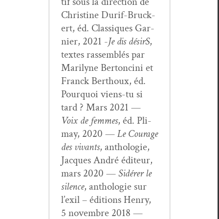
tif sous la direc­tion de
Chris­tine Durif-Bruck­
ert, éd. Clas­siques Gar­
nier, 2021 -
Je dis désirS
,
textes rassem­blés par
Mar­i­lyne Bertonci­ni et
Franck Berthoux, éd.
Pourquoi viens-tu si
tard ? Mars 2021 —
Voix de femmes
, éd. Pli­
may, 2020 —
Le Courage
des vivants
, antholo­gie,
Jacques André édi­teur,
mars 2020 —
Sidér­er le
silence
, antholo­gie sur
l’exil – édi­tions Hen­ry,
5 novem­bre 2018 —