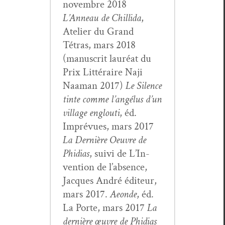
novem­bre 2018
L’Anneau de Chill­i­da
,
Ate­lier du Grand
Tétras, mars 2018
(man­u­scrit lau­réat du
Prix Lit­téraire Naji
Naa­man 2017)
Le Silence
tinte comme l’angélus d’un
vil­lage englouti
, éd.
Imprévues, mars 2017
La Dernière Oeu­vre de
Phidias
, suivi de L’In­
ven­tion de l’ab­sence,
Jacques André édi­teur,
mars 2017.
Aeonde
, éd.
La Porte, mars 2017
La
dernière œuvre de Phidias