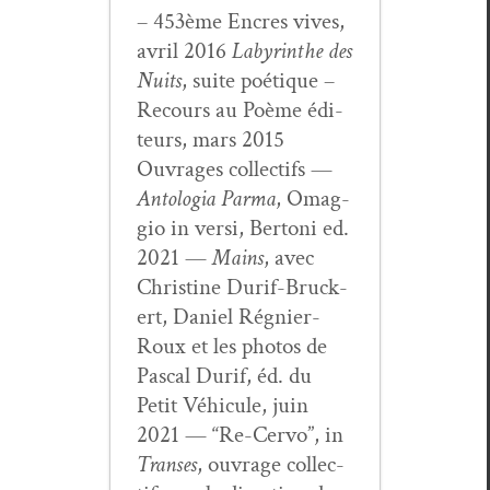
– 453ème Encres vives,
avril 2016
Labyrinthe des
Nuits
, suite poé­tique –
Recours au Poème édi­
teurs, mars 2015
Ouvrages col­lec­tifs —
Antolo­gia Par­ma
, Omag­
gio in ver­si, Bertoni ed.
2021 —
Mains
, avec
Chris­tine Durif-Bruck­
ert, Daniel Rég­nier-
Roux et les pho­tos de
Pas­cal Durif, éd. du
Petit Véhicule, juin
2021 — “Re-Cer­vo”, in
Trans­es
, ouvrage col­lec­