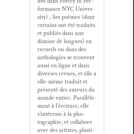
liés dans Poet­ry in Per­
for­mance NYC Uni­ver­
si­ty) , Ses poèmes (dont
cer­tains ont été traduits
et pub­liés dans une
dizaine de langues) en
recueils ou dans des
antholo­gies se trou­vent
aus­si en ligne et dans
divers­es revues, et elle a
elle-même traduit et
présen­té des auteurs du
monde entier. Par­al­lèle­
ment à l’écri­t­ure, elle
s’in­téresse à la pho­
togra­phie, et col­la­bore
avec des artistes, plas­ti­