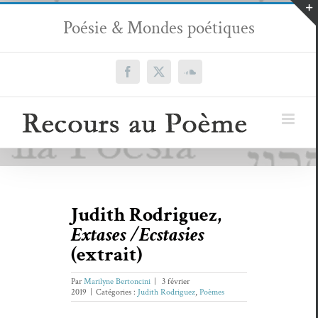
Passer
Poésie & Mondes poétiques
au
contenu
Facebook
X
SoundCloud
Judith Rodriguez,
Extases /Ecstasies
(extrait)
Par
Marilyne Bertoncini
|
3 février
2019
|
Catégories :
Judith Rodriguez
,
Poèmes