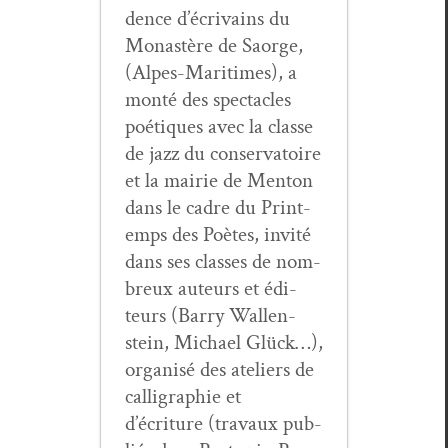
dence d’écrivains du
Monastère de Saorge,
(Alpes-Mar­itimes), a
mon­té des spec­ta­cles
poé­tiques avec la classe
de jazz du con­ser­va­toire
et la mairie de Men­ton
dans le cadre du Print­
emps des Poètes, invité
dans ses class­es de nom­
breux auteurs et édi­
teurs (Bar­ry Wal­len­
stein, Michael Glück…),
organ­isé des ate­liers de
cal­ligra­phie et
d’écriture (travaux pub­