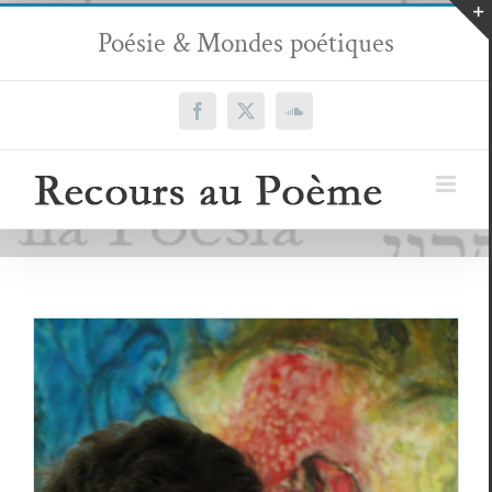
Passer
Poésie & Mondes poétiques
au
contenu
Facebook
X
SoundCloud