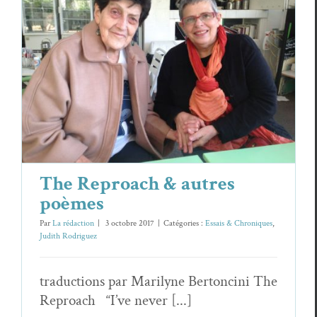
The Reproach & autres poèmes
Essais & Chroniques
Judith Rodriguez
The Reproach & autres
poèmes
Par
La rédaction
|
3 octobre 2017
|
Catégories :
Essais & Chroniques
,
Judith Rodriguez
traductions par Marilyne Bertoncini The
Reproach “I’ve never [...]