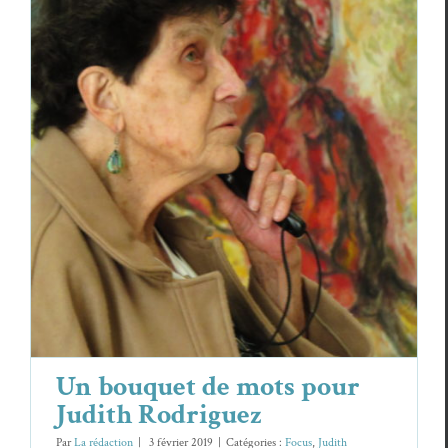
Un bouquet de mots pour Judith
Rodriguez
Focus
Judith Rodriguez
Un bouquet de mots pour
Judith Rodriguez
Par
La rédaction
|
3 février 2019
|
Catégories :
Focus
,
Judith