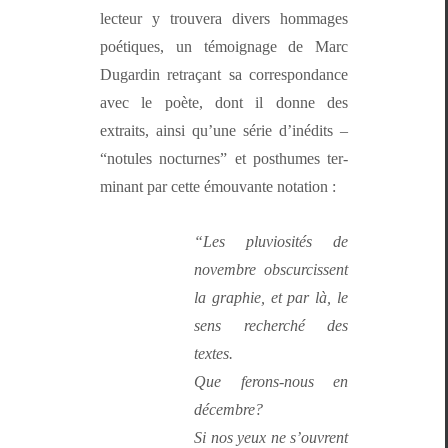
lecteur y trou­vera divers hom­mages
poé­tiques, un témoignage de Marc
Dugardin retraçant sa cor­re­spon­dance
avec le poète, dont il donne des
extraits, ain­si qu’une série d’inédits –
“notules noc­turnes” et posthumes ter­
mi­nant par cette émou­vante notation :
“Les plu­viosités de
novem­bre obscur­cis­sent
la gra­phie, et par là, le
sens recher­ché des
textes.
Que fer­ons-nous en
décembre?
Si nos yeux ne s’ou­vrent