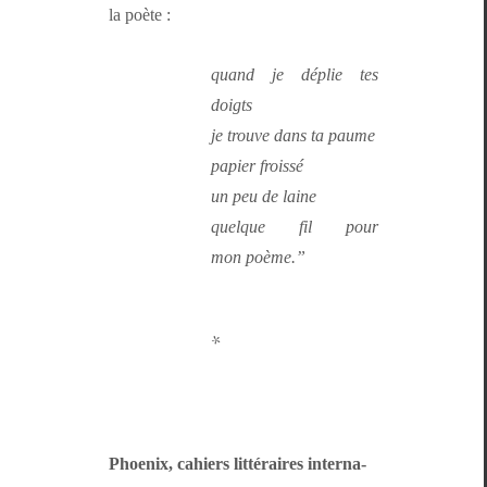
la poète :
quand je déplie tes
doigts
je trou­ve dans ta paume
papi­er froissé
un peu de laine
quelque fil pour
mon poème.”
*
Phoenix, cahiers lit­téraires inter­na­