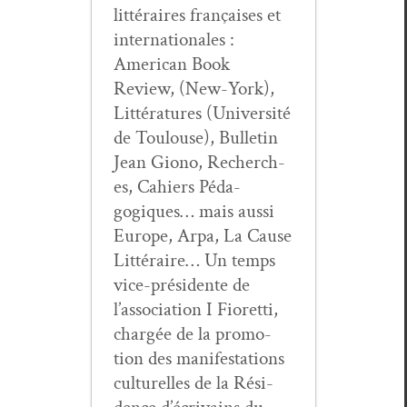
lit­téraires français­es et
inter­na­tionales :
Amer­i­can Book
Review, (New-York),
Lit­téra­tures (Uni­ver­sité
de Toulouse), Bul­letin
Jean Giono, Recherch­
es, Cahiers Péd­a­
gogiques… mais aus­si
Europe, Arpa, La Cause
Lit­téraire… Un temps
vice-prési­dente de
l’association I Fioret­ti,
chargée de la pro­mo­
tion des man­i­fes­ta­tions
cul­turelles de la Rési­