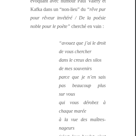
évo­quant avec humour Paul Valéry et
Kaf­ka dans un “non-lieu” du
“rêve pur
pour rêveur invétéré / De la poésie
noble pour le poète”
cher­ché en vain :
“avouez que j’ai le droit
de vous chercher
dans le creux des silos
de mes souvenirs
parce que je n’en sais
pas beau­coup plus
sur vous
qui vous dérobez à
chaque marée
à la vue des maîtres-
nageurs