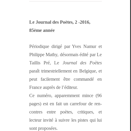
Le Jour­nal des Poètes, 2 ‑2016,
85ème année
Péri­odique dirigé par Yves Namur et
Philippe Mathy, désor­mais édité par Le
Tail­lis Pré, Le
Jour­nal des Poètes
paraît trimestrielle­ment en Bel­gique, et
peut facile­ment être com­mandé en
France auprès de l’éditeur.
Ce numéro, apparem­ment mince (96
pages) est en fait un car­refour de ren­
con­tres entre poètes, cri­tiques, et
lecteur invité à suiv­re les pistes qui lui
sont proposées.