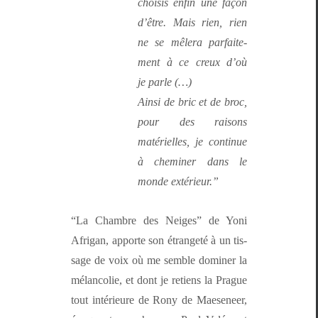
choi­sis enfin une façon
d’être. Mais rien, rien
ne se mêlera par­faite­
ment à ce creux d’où
je parle (…)
Ain­si de bric et de broc,
pour des raisons
matérielles, je con­tin­ue
à chem­iner dans le
monde extérieur.”
“La Cham­bre des Neiges” de Yoni
Afrig­an, apporte son étrangeté à un tis­
sage de voix où me sem­ble domin­er la
mélan­col­ie, et dont je retiens la Prague
tout intérieure de Rony de Mae­se­neer,