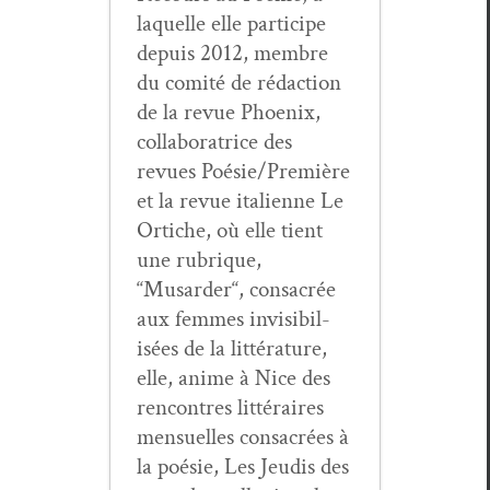
laque­lle elle par­ticipe
depuis 2012, mem­bre
du comité de rédac­tion
de la revue Phoenix,
col­lab­o­ra­trice des
revues Poésie/Première
et la revue ital­i­enne Le
Ortiche, où elle tient
une rubrique,
“Musarder“, con­sacrée
aux femmes invis­i­bil­
isées de la lit­téra­ture,
elle, ani­me à Nice des
ren­con­tres lit­téraires
men­su­elles con­sacrées à
la poésie, Les Jeud­is des