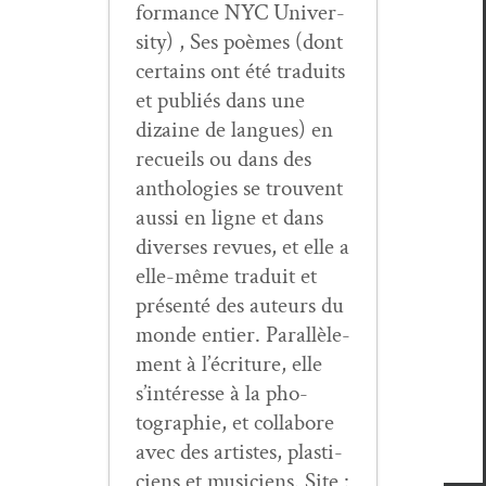
for­mance NYC Uni­ver­
si­ty) , Ses poèmes (dont
cer­tains ont été traduits
et pub­liés dans une
dizaine de langues) en
recueils ou dans des
antholo­gies se trou­vent
aus­si en ligne et dans
divers­es revues, et elle a
elle-même traduit et
présen­té des auteurs du
monde entier. Par­al­lèle­
ment à l’écri­t­ure, elle
s’in­téresse à la pho­
togra­phie, et col­la­bore
avec des artistes, plas­ti­
ciens et musi­ciens. Site :