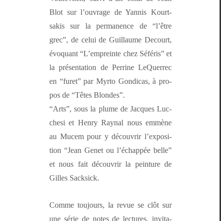
Blot sur l’ou­vrage de Yan­nis Kourt­
sakis sur la per­ma­nence de “l’être
grec”, de celui de Guil­laume Decourt,
évo­quant “L’empreinte chez Séféris” et
la présen­ta­tion de Per­rine LeQuer­rec
en “furet” par Myr­to Gondi­cas, à pro­
pos de “Têtes Blondes”.
“Arts”, sous la plume de Jacques Luc­
ch­esi et Hen­ry Ray­nal nous emmène
au Mucem pour y décou­vrir l’ex­po­si­
tion “Jean Genet ou l’échap­pée belle”
et nous fait décou­vrir la pein­ture de
Gilles Sacksick.
Comme tou­jours, la re
vue se clôt sur
une série de notes de lec­tures, invi­ta­