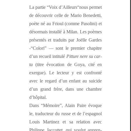
La par­tie “Voix d’Ailleurs“nous per­met
de décou­vrir celle de Mario Benedet­ti,
poète né au Frioul (comme Pasoli­ni) et
désor­mais instal­lé à Milan. Les poèmes
présen­tés et traduits par Joëlle Gardes
-“Col­ori” — sont le pre­mier chapitre
d’un recueil inti­t­ulé
Pit­ture nere su car­
ta
(titre évo­ca­tion de Goya, cité en
exer­gue). Le lecteur y est con­fron­té
avec le regard d’un enfant au sui­cide
d’un grand frère, dans une cham­bre
d’hôpital.
Dans “Mémoire”, Alain Paire évoque
le, tra­duc­teur du russe et de l’es­pag­nol
Louis Mar­tinez et sa rela­tion avec
Philippe Jac­cot­tet, qui voulut appren­