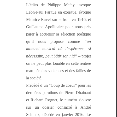
L’édi­to de Philippe Mathy invoque
Léon-Paul Far­gue en exer­gue, évoque
Mau­rice Rav­el sur le front en 1916, et
Guil­laume Apol­li­naire pour nous pré­
par­er à accueil­lir la sélec­tion poé­tique
qu’il nous pro­pose comme
“un
moment musi­cal où l’e­spérance, si
néces­saire, peut bâtir son nid”
– pro­jet
on ne peut plus louable en cette ren­trée
mar­quée des vio­lences et des failles de
la société.
Précédé d’un “Coup de coeur” pour les
dernières paru­tions de Pierre Dhain­aut
et Richard Rognet, le numéro s’ou­vre
sur un dossier con­sacré à André
Schmitz, décédé en jan­vi­er 2016. Le