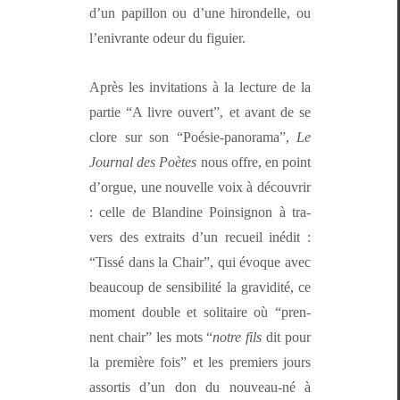
d’un papil­lon ou d’une hiron­delle, ou
l’enivrante odeur du figuier.
Après les invi­ta­tions à la lec­ture de la
par­tie “A livre ouvert”
, et avant de se
clore sur son “Poésie-panora­ma”,
Le
Jour­nal des Poètes
nous offre, en point
d’orgue, une nou­velle voix à décou­vrir
: celle de Blan­dine Poinsignon à tra­
vers des extraits d’un recueil inédit :
“Tis­sé dans la Chair”, qui évoque avec
beau­coup de sen­si­bil­ité la gra­vid­ité, ce
moment dou­ble et soli­taire où “pren­
nent chair” les mots “
notre fils
dit pour
la pre­mière fois” et les pre­miers jours
assor­tis d’un don du nou­veau-né à