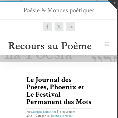
Passer
Poésie & Mondes poétiques
au
contenu
Facebook
X
SoundCloud
Le Journal des
Poètes, Phoenix et
Le Festival
Permanent des Mots
Par
Marilyne Bertoncini
|
8 novembre
2016
|
Catégories :
Revue des revues