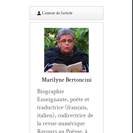
L’au­teur de l’article
Marilyne Bertoncini
Biogra­phie
Enseignante, poète et
tra­duc­trice (français,
ital­ien), codi­rec­trice de
la revue numérique
Recours au Poème, à