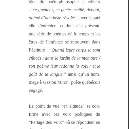
bien du poète-philosophe et édi­teur
-
“ce guet­teur, ce poète éveil­lé, debout,
ani­mé d’une juste révolte”
, avec lequel
elle s’en­tre­tient et dont elle présente
une série de poèmes où le temps et les
êtres de l’en­fance se retrou­vent dans
l’écri­t­ure :
“Quand leurs corps se sont
effacés / dans le jardin de la mémoire /
son poème leur redonne la voix / et le
goût de la langue.”
ain­si qu’un hom­
mage à Gas­ton Miron, poète québé­cois
engagé.
Le point de vue “en alti­tude” se con­
firme avec les voix poé­tiques du
“Partage des Voix” où se répon­dent en