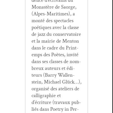
dence d’écrivains du
Monastère de Saorge,
(Alpes-Mar­itimes), a
mon­té des spec­ta­cles
poé­tiques avec la classe
de jazz du con­ser­va­toire
et la mairie de Men­ton
dans le cadre du Print­
emps des Poètes, invité
dans ses class­es de nom­
breux auteurs et édi­
teurs (Bar­ry Wal­len­
stein, Michael Glück…),
organ­isé des ate­liers de
cal­ligra­phie et
d’écriture (travaux pub­
liés dans Poet­ry in Per­