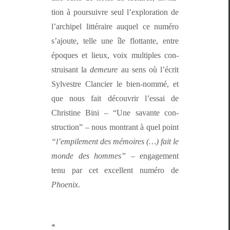
tion à pour­suiv­re seul l’ex­plo­ration de
l’archipel lit­téraire auquel ce numéro
s’a­joute, telle une île flot­tante, entre
épo­ques et lieux, voix mul­ti­ples con­
stru­isant la
demeure
au sens où l’écrit
Sylvestre Clanci­er le bien-nom­mé, et
que nous fait décou­vrir l’es­sai de
Chris­tine Bini – “Une savante con­
struc­tion” – nous mon­trant à quel point
“l’empilement des mémoires (…) fait le
monde des hommes”
– engage­ment
tenu par cet excel­lent numéro de
Phoenix
.
*