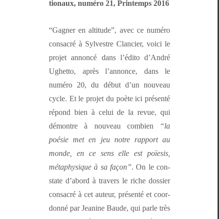
tionaux, numéro 21, Print­emps 2016
“Gag­n­er en alti­tude”, avec ce numéro
con­sacré à Sylvestre Clanci­er, voici le
pro­jet annon­cé dans l’édi­to d’An­dré
Ughet­to, après l’an­nonce, dans le
numéro 20, du début d’un nou­veau
cycle. Et le pro­jet du poète ici présen­té
répond bien à celui de la revue, qui
démon­tre à nou­veau com­bi­en
“la
poésie met en jeu notre rap­port au
monde, en ce sens elle est poïe­sis,
méta­physique à sa façon”
. On le con­
state d’abord
à tra­vers le riche dossier
con­sacré à cet auteur, présen­té et coor­
don­né par Jea­nine Baude, qui par­le très