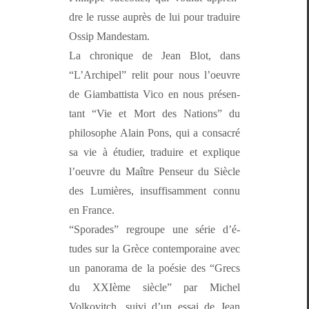
dre le russe auprès de lui pour traduire
Ossip Mandestam.
La chronique de Jean Blot, dans
“L’Archipel” relit pour nous l’oeu­vre
de Giambat­tista Vico en nous présen­
tant “Vie et Mort des Nations” du
philosophe Alain Pons, qui a con­sacré
sa vie à étudi­er, traduire et explique
l’oeu­vre du Maître Penseur du Siè­cle
des Lumières, insuff­isam­ment con­nu
en France.
“Spo­rades” regroupe une série d’é­
tudes sur la Grèce con­tem­po­raine avec
un panora­ma de la poésie des “Grecs
du XXIème siè­cle” par Michel
Volkovitch, suivi d’un essai de Jean