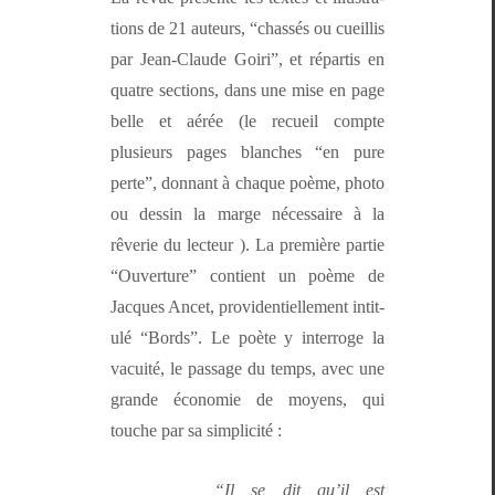
tions de 21 auteurs, “chas­sés ou cueil­lis
par Jean-Claude Goiri”, et répar­tis en
qua­tre sec­tions, dans une mise en page
belle et aérée (le recueil compte
plusieurs pages blanch­es “en pure
perte”, don­nant à chaque poème, pho­to
ou dessin la marge néces­saire à la
rêver­ie du lecteur ). La pre­mière par­tie
“Ouver­ture” con­tient un poème de
Jacques Ancet, prov­i­den­tielle­ment inti­t­
ulé “Bor­ds”. Le poète y inter­roge la
vacuité, le pas­sage du temps, avec une
grande économie de moyens, qui
touche par sa simplicité :
“Il se dit qu’il est