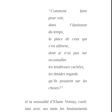
“Com­ment faire
pour voir,
dans l’é­pais­seur
du temps,
la place de ceux qui
s’en allèrent,
dont je n’ai pas sur
reconnaître
les ten­dress­es cachées,
les timides regards
qu’ils posaient sur les
choses?”
et la sen­su­al­ité d’Eliane Ver­nay, cueil­
lant avec ses mots les bruisse­ments