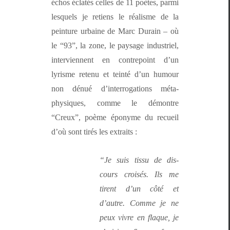
échos éclatés celles de 11 poètes, par­mi
lesquels je retiens le réal­isme de la
pein­ture urbaine de Marc Durain – où
le “93”, la zone, le paysage indus­triel,
inter­vi­en­nent en con­tre­point d’un
lyrisme retenu et tein­té d’un humour
non dénué d’in­ter­ro­ga­tions méta­
physiques, comme le démon­tre
“Creux”, poème éponyme du recueil
d’où sont tirés les extraits :
“Je suis tis­su de dis­
cours croisés. Ils me
tirent d’un côté et
d’autre. Comme je ne
peux vivre en flaque, je