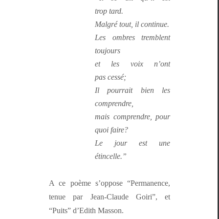
trop tard.
Mal­gré tout, il continue.
Les ombres trem­blent
toujours
et les voix n’ont
pas cessé;
Il pour­rait bien les
comprendre,
mais com­pren­dre, pour
quoi faire?
Le jour est une
étincelle.”
A ce poème s’op­pose “Per­ma­nence,
tenue par Jean-Claude Goiri”, et
“Puits” d’Edith Masson.