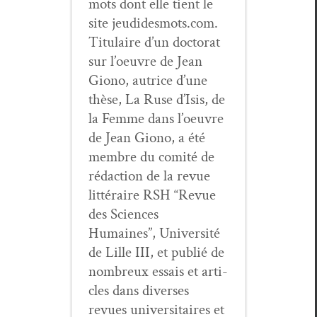
mots dont elle tient le
site jeudidesmots.com.
Tit­u­laire d’un doc­tor­at
sur l’oeu­vre de Jean
Giono, autrice d’une
thèse, La Ruse d’I­sis, de
la Femme dans l’oeu­vre
de Jean Giono, a été
mem­bre du comité de
rédac­tion de la revue
lit­téraire RSH “Revue
des Sci­ences
Humaines”, Uni­ver­sité
de Lille III, et pub­lié de
nom­breux essais et arti­
cles dans divers­es
revues uni­ver­si­taires et