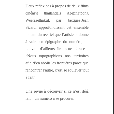
Deux réflex­ions à pro­pos de deux films
cinéaste thaï­landais Apitchat­pong
Weerasethakul, par Jacques-Jean
Sicard, appro­fondis­sent cet ensem­ble
trai­tant du réel tel que l’artiste le donne
à voir.: en épigraphe du numéro, on
pou­vait d’ailleurs lire cette phrase :
“Nous topographions nos ter­ri­toires
afin d’en abolir les fron­tières parce que
ren­con­tr­er l’autre, c’est se soulever tout
à fait”
Une revue à décou­vrir si ce n’est déjà
fait – un numéro à se procurer.