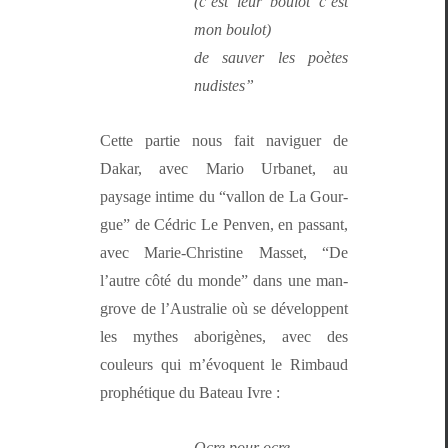
(c’est leur boulot c’est
mon boulot)
de sauver les poètes
nudistes”
Cette par­tie nous fait nav­iguer de
Dakar, avec Mario Urbanet, au
paysage intime du “val­lon de La Gour­
gue” de Cédric Le Pen­ven, en pas­sant,
avec Marie-Chris­tine Mas­set, “De
l’autre côté du monde” dans une man­
grove de l’Aus­tralie où se dévelop­pent
les mythes aborigènes, avec des
couleurs qui m’évo­quent le Rim­baud
prophé­tique du Bateau Ivre :
Ocre pour ocre