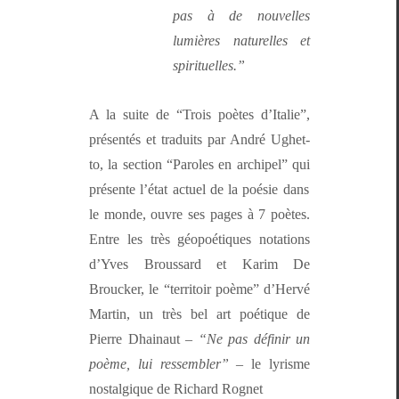
pas à de nou­velles
lumières naturelles et
spirituelles.”
A la suite de “Trois poètes d’I­tal­ie”,
présen­tés et traduits par André Ughet­
to, la sec­tion “Paroles en archipel” qui
présente l’état actuel de la poésie dans
le monde,
ouvre ses pages à 7 poètes.
Entre les très géopoé­tiques nota­tions
d’Yves Brous­sard et Karim De
Brouck­er, le “ter­ri­toir poème” d’Hervé
Mar­tin, un très bel art poé­tique de
Pierre Dhain­aut –
“Ne pas définir un
poème, lui ressem­bler”
– le lyrisme
nos­tal­gique de Richard Rognet