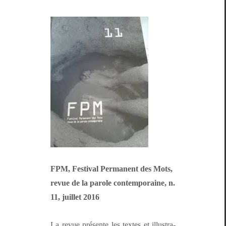
FPM, Fes­ti­val Per­ma­nent des Mots,
revue de la parole con­tem­po­raine, n.
11, juil­let 2016
La revue présente les textes et illus­tra­