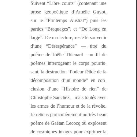
Suiv­ent “Libre courts” (con­tenant une
prose géopoé­tique d’Amélie Guy­ot,
sur le “Print­emps Aus­tral”) puis les
par­ties “Braquages”, et “De Long en
large”. De ma lec­ture, reste le sou­venir
d’une “Dés­espérance” — titre du
poème de Joëlle Thien­ard : au fil de
poèmes inter­ro­geant le corps pour­ris­
sant, la destruc­tion ‘l’odeur fétide de la
décom­po­si­tion d’un monde” en con­
clu­sion d’une “His­toire de rien” de
Christophe Sanchez – mais traités avec
les armes de l’hu­mour et de la révolte.
Je retiens par­ti­c­ulière­ment un très beau
poème de Gaë­tan Lecocq où explosent
de cos­miques images pour exprimer la