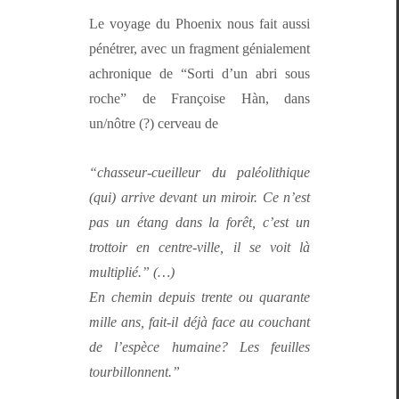
Le voy­age du Phoenix nous fait aus­si
pénétr­er, avec un frag­ment géniale­ment
achronique de “Sor­ti d’un abri sous
roche” de Françoise Hàn, dans
un/nôtre (?) cerveau de
“chas­seur-cueilleur du paléolithique
(qui) arrive devant un miroir. Ce n’est
pas un étang dans la forêt, c’est un
trot­toir en cen­tre-ville, il se voit là
multiplié.” (…)
En chemin depuis trente ou quar­ante
mille ans, fait-il déjà face au couchant
de l’e­spèce humaine? Les feuilles
tourbillonnent.”