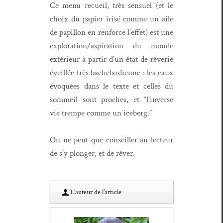
Ce menu recueil, très sen­suel (et le
choix du papi­er irisé comme un aile
de papil­lon en ren­force l’ef­fet) est une
exploration/aspiration du monde
extérieur à par­tir d’un état de rêver­ie
éveil­lée très bachelar­di­enne : les eaux
évo­quées dans le texte et celles du
som­meil sont proches, et “l’in­verse
vie trempe comme un iceberg.”
On ne peut que con­seiller au lecteur
de s’y plonger, et de rêver.
L’au­teur de l’article