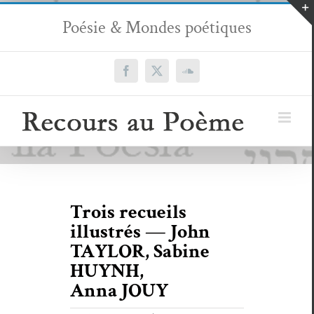
Passer
Poésie & Mondes poétiques
au
contenu
Facebook
X
SoundCloud
Trois recueils
illustrés — John
TAYLOR, Sabine
HUYNH,
Anna JOUY