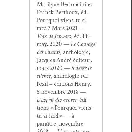
Mar­i­lyne Bertonci­ni et
Franck Berthoux, éd.
Pourquoi viens-tu si
tard ? Mars 2021 —
Voix de femmes
, éd. Pli­
may, 2020 —
Le Courage
des vivants
, antholo­gie,
Jacques André édi­teur,
mars 2020 —
Sidér­er le
silence
, antholo­gie sur
l’exil – édi­tions Hen­ry,
5 novem­bre 2018 —
L’Esprit des arbres
, édi­
tions « Pourquoi viens-
tu si tard » — à
paraître, novem­bre
2018 —
L’eau entre nos