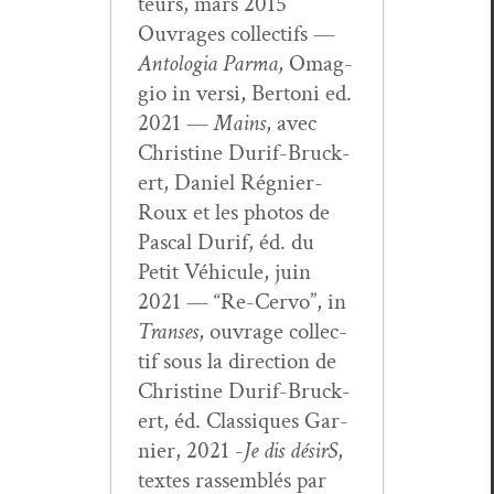
teurs, mars 2015
Ouvrages col­lec­tifs —
Antolo­gia Par­ma
, Omag­
gio in ver­si, Bertoni ed.
2021 —
Mains
, avec
Chris­tine Durif-Bruck­
ert, Daniel Rég­nier-
Roux et les pho­tos de
Pas­cal Durif, éd. du
Petit Véhicule, juin
2021 — “Re-Cer­vo”, in
Trans­es
, ouvrage col­lec­
tif sous la direc­tion de
Chris­tine Durif-Bruck­
ert, éd. Clas­siques Gar­
nier, 2021 -
Je dis désirS
,
textes rassem­blés par