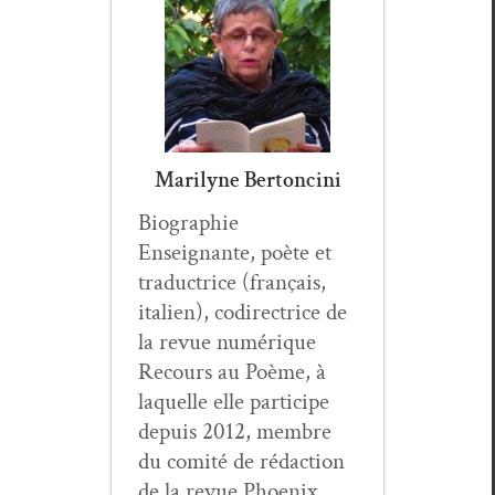
Marilyne Bertoncini
Biogra­phie
Enseignante, poète et
tra­duc­trice (français,
ital­ien), codi­rec­trice de
la revue numérique
Recours au Poème, à
laque­lle elle par­ticipe
depuis 2012, mem­bre
du comité de rédac­tion
de la revue Phoenix,