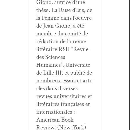
Giono, autrice d’une
thèse, La Ruse d’I­sis, de
la Femme dans l’oeu­vre
de Jean Giono, a été
mem­bre du comité de
rédac­tion de la revue
lit­téraire RSH “Revue
des Sci­ences
Humaines”, Uni­ver­sité
de Lille III, et pub­lié de
nom­breux essais et arti­
cles dans divers­es
revues uni­ver­si­taires et
lit­téraires français­es et
inter­na­tionales :
Amer­i­can Book
Review, (New-York),