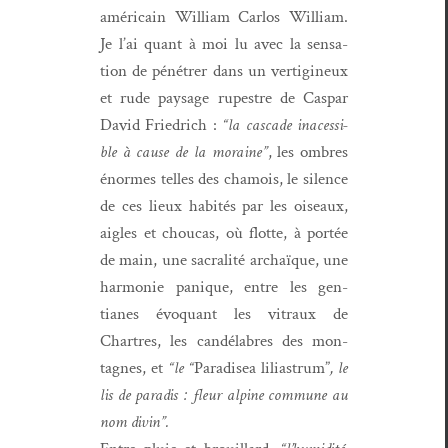
améri­cain William Car­los William.
Je l’ai quant à moi lu avec la sen­sa­
tion de pénétr­er dans un ver­tig­ineux
et rude paysage rupestre de
Cas­par
David Friedrich :
“la cas­cade ina­ces­si­
ble à cause de la moraine”
, les ombres
énormes telles des chamois, le silence
de ces lieux habités par les oiseaux,
aigles et chou­cas, où flotte, à portée
de main, une sacral­ité archaïque, une
har­monie panique, entre les gen­
tianes évo­quant les vit­raux de
Chartres, les can­délabres des mon­
tagnes, et
“le “
Par­adis­ea lil­ias­trum”
, le
lis de par­adis : fleur alpine com­mune au
nom divin”.