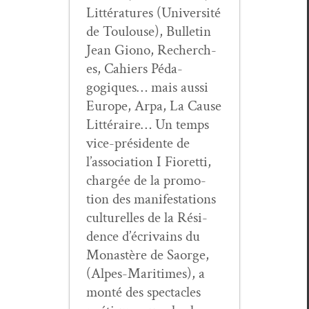
Lit­téra­tures (Uni­ver­sité
de Toulouse), Bul­letin
Jean Giono, Recherch­
es, Cahiers Péd­a­
gogiques… mais aus­si
Europe, Arpa, La Cause
Lit­téraire… Un temps
vice-prési­dente de
l’association I Fioret­ti,
chargée de la pro­mo­
tion des man­i­fes­ta­tions
cul­turelles de la Rési­
dence d’écrivains du
Monastère de Saorge,
(Alpes-Mar­itimes), a
mon­té des spec­ta­cles