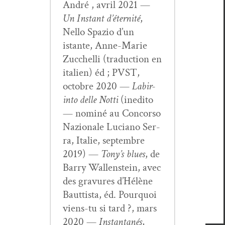
André , avril 2021 —
Un Instant d’é­ter­nité
,
Nel­lo Spazio d’un
istante, Anne-Marie
Zuc­chel­li (tra­duc­tion en
ital­ien) éd ; PVST,
octo­bre 2020 —
Labir­
in­to delle Not­ti
(ined­i­to
— nom­iné au Con­cor­so
Nazionale Luciano Ser­
ra, Ital­ie, sep­tem­bre
2019) —
Tony’s blues
, de
Bar­ry Wal­len­stein, avec
des gravures d’Hélène
Baut­tista, éd. Pourquoi
viens-tu si tard ?, mars
2020 —
Instan­ta­nés
,