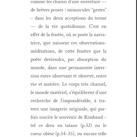
comme les chas­sis d’une ouver­ture —
de brèves pros­es : minus­cules “gestes”
– dans les deux accep­tions du terme
— de la vie quo­ti­di­enne. C’est en
effet de la fenête, où se poste la nar­ra­
trice, que nais­sent ces obser­va­tions-
médi­ta­tions, de cette fenêtre que la
poète devien­dra, par absorp­tion du
monde, dans une per­ma­nente inver­
sion entre obser­vant et observé, entre
vie et matière. Le corps très char­nel,
le monde matériel, s’équili­brent d’une
recherche de l’im­pondérable, à tra­
vers une imagerie orig­i­nale, qui par­
fois sus­cite le sou­venir de Rim­baud –
tel ce dieu en tatane (p.32) ou le
coeur obèse (p.34–35), ou encore telle