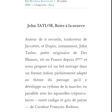
Par
Marilyne Bertoncini
|
10 juillet
2016
|
Catégories :
Blog
John TAYLOR, Boire à la source
Auteur de 6 recueils, tra­duc­teur de
Jac­cot­tet, et Dupin, notam­ment, John
Tay­lor, poète orig­i­naire de Des
Moines, vit en France depuis 1977 et
nous pro­pose ici un bel ouvrage dans
un for­mat ital­ien par­faite­ment adap­té
au thème du paysage qu’il y
développe au rythme de la marche, en
par­al­lèle avec les aquarelles cré­pus­cu­
laires – entre indi­go et gris de payne
— de Car­o­line François-Rubino.