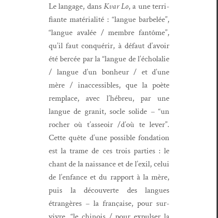
Le lan­gage, dans
Kvar Lo
, a une ter­ri­
fi­ante matéri­al­ité : “langue bar­belée”,
“langue avalée / mem­bre fan­tôme”,
qu’il faut con­quérir, à défaut d’avoir
été bercée par la “langue de l’é­cholalie
/ langue d’un bon­heur / et d’une
mère / inac­ces­si­bles, que la poète
rem­place, avec l’hébreu, par une
langue de gran­it, socle solide – “un
rocher où t’asseoir /d’où te lever”.
Cette quête d’une pos­si­ble fon­da­tion
est la trame de ces trois par­ties : le
chant de la nais­sance et de l’ex­il, celui
de l’en­fance et du rap­port à la mère,
puis la décou­verte des langues
étrangères – la française, pour sur­
vivre, “le chi­nois / pour expulser la