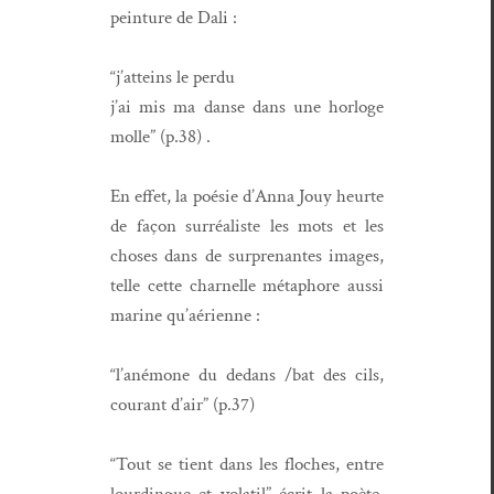
pein­ture de Dali :
“j’at­teins le perdu
j’ai mis ma danse dans une hor­loge
molle” (p.38) .
En effet, la poésie d’An­na Jouy heurte
de façon sur­réal­iste les mots et les
choses dans
de sur­prenantes images,
telle cette char­nelle métaphore aus­si
marine qu’aérienne :
“l’ané­mone du dedans /bat des cils,
courant d’air” (p.37)
“Tout se tient dans les floches, entre
lour­dingue et volatil” écrit la poète,