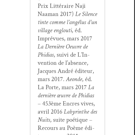
Prix Lit­téraire Naji
Naa­man 2017)
Le Silence
tinte comme l’angélus d’un
vil­lage englouti
, éd.
Imprévues, mars 2017
La Dernière Oeu­vre de
Phidias
, suivi de L’In­
ven­tion de l’ab­sence,
Jacques André édi­teur,
mars 2017.
Aeonde
, éd.
La Porte, mars 2017
La
dernière œuvre de Phidias
– 453ème Encres vives,
avril 2016
Labyrinthe des
Nuits
, suite poé­tique –
Recours au Poème édi­