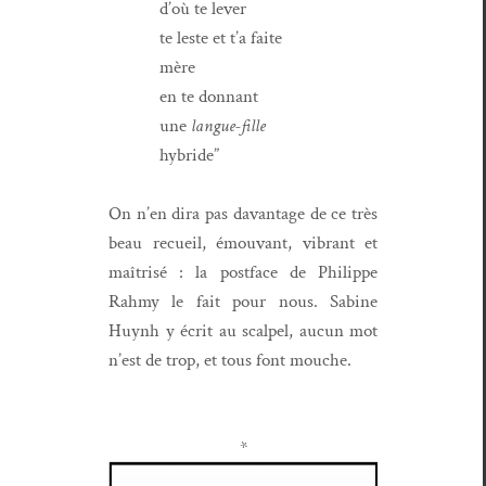
d’où te lever
te leste et t’a faite
mère
en te donnant
une
langue-fille
hybride”
On n’en dira pas davan­tage de ce très
beau recueil, émou­vant, vibrant et
maîtrisé : la post­face de Philippe
Rah­my le fait pour nous. Sabine
Huynh y écrit au scalpel, aucun mot
n’est de trop, et tous font mouche.
*