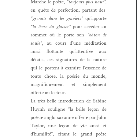
Marche le poète,
“tou­jours plus haut”,
en quête de per­fec­tion, par­tant des
“grenats dans les graviers”
qu’ap­porte
“la lèvre du glac­i­er”
pour accéder au
som­met où le porte son
“bâton de
saule”
, au cours d’une médi­ta­tion
aus­si flot­tante qu’at­ten­tive aux
détails, ces sig­na­tures de la nature
qui le por­tent à extraire l’essence de
toute chose, la poésie du monde,
mag­nifique­ment et sim­ple­ment
offerte au lecteur.
La très belle intro­duc­tion de Sabine
Huynh souligne “la belle leçon de
poésie anglo-sax­onne offerte par John
Tay­lor, une leçon de vie aus­si et
d’hu­mil­ité”, citant le grand poète