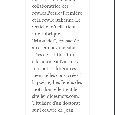
col­lab­o­ra­trice des
revues Poésie/Première
et la revue ital­i­enne Le
Ortiche, où elle tient
une rubrique,
“Musarder“, con­sacrée
aux femmes invis­i­bil­
isées de la lit­téra­ture,
elle, ani­me à Nice des
ren­con­tres lit­téraires
men­su­elles con­sacrées à
la poésie, Les Jeud­is des
mots dont elle tient le
site jeudidesmots.com.
Tit­u­laire d’un doc­tor­at
sur l’oeu­vre de Jean