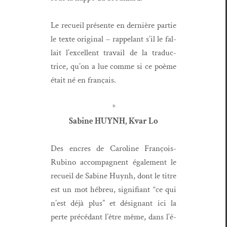
Le recueil présente en dernière par­tie
le texte orig­i­nal – rap­pelant s’il le fal­
lait l’ex­cel­lent tra­vail de la tra­duc­
trice, qu’on a lue comme si ce poème
était né en français.
*
Sabine HUYNH, Kvar Lo
Des encres de Car­o­line François-
Rubi­no accom­pa­g­nent égale­ment le
recueil de Sabine Huynh, dont le titre
est un mot hébreu, sig­nifi­ant “ce qui
n’est déjà plus” et désig­nant ici la
perte précé­dant l’être même, dans l’é­