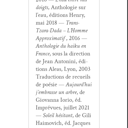
doigts
, Antholo­gie sur
l’eau, édi­tions Hen­ry,
mai 2018 —
Trans-
Tzara-Dada – L’Homme
Approx­i­matif
, 2016 —
Antholo­gie du haiku en
France
, sous la direc­tion
de Jean Antoni­ni, édi­
tions Aleas, Lyon, 2003
Tra­duc­tions de recueils
de poésie —
Aujour­d’hui
j’embrasse un arbre
, de
Gio­van­na Iorio, éd.
Imprévues, juil­let 2021
—
Soleil hési­tant
, de Gili
Haimovich, éd. Jacques