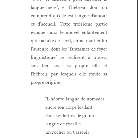
langue-mère”, et l’hébreu, dont on
com­prend qu’elle est langue d’amour
et d’ac­cueil. Cette troisième par­tie
évoque aus­si le nou­v­el enfan­te­ment
qui rachète de l’ex­il, enraci­nant enfin
l’au­teure, dont les “fan­tasmes de foy­er
lin­guis­tique” se réalisent à tra­vers
son lien avec sa pro­pre fille et
l’hébreu, par lesquels elle fonde sa
pro­pre origine :
“L’hébreu langue de nomades
ancre ton corps brûlant
dans ses let­tres de granit
langue de rocaille
un rocher où t’asseoir