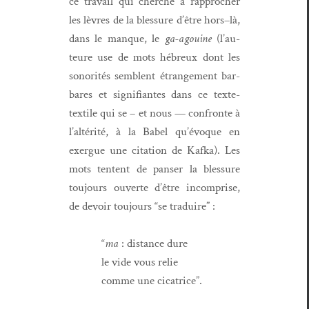
ce tra­vail qui cherche à rap­procher
les lèvres de la blessure d’être hors–là,
dans le manque, le
ga-agouine
(l’au­
teure use de mots hébreux dont les
sonorités sem­blent étrange­ment bar­
bares et sig­nifi­antes dans ce texte-
tex­tile qui se – et nous — con­fronte à
l’altérité, à la Babel qu’évoque en
exer­gue une cita­tion de Kaf­ka). Les
mots ten­tent de panser la blessure
tou­jours ouverte d’être incom­prise,
de devoir tou­jours “se traduire” :
“
ma
: dis­tance dure
le vide vous relie
comme une cicatrice”.