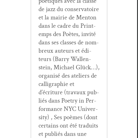
poé­tiques avec la classe
de jazz du con­ser­va­toire
et la mairie de Men­ton
dans le cadre du Print­
emps des Poètes, invité
dans ses class­es de nom­
breux auteurs et édi­
teurs (Bar­ry Wal­len­
stein, Michael Glück…),
organ­isé des ate­liers de
cal­ligra­phie et
d’écriture (travaux pub­
liés dans Poet­ry in Per­
for­mance NYC Uni­ver­
si­ty) , Ses poèmes (dont
cer­tains ont été traduits
et pub­liés dans une