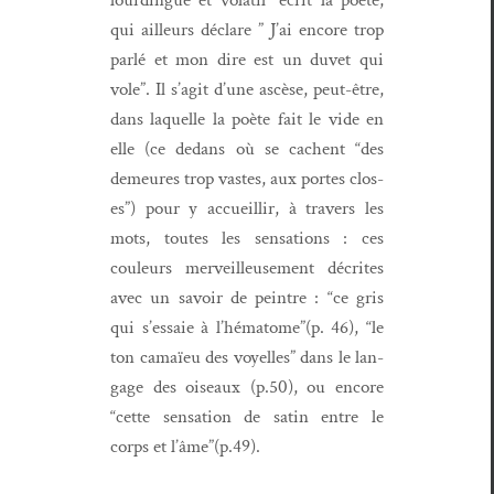
qui ailleurs déclare ” J’ai encore trop
par­lé et mon dire est un duvet qui
vole”. Il s’ag­it d’une ascèse, peut-être,
dans laque­lle la poète fait le vide en
elle (ce dedans où se cachent “des
demeures trop vastes, aux portes clos­
es”) pour y accueil­lir, à tra­vers les
mots, toutes les sen­sa­tions : ces
couleurs mer­veilleuse­ment décrites
avec un savoir de pein­tre : “ce gris
qui s’es­saie à l’hématome”(p. 46), “le
ton camaïeu des voyelles” dans le lan­
gage des oiseaux (p.50), ou encore
“cette sen­sa­tion de satin entre le
corps et l’âme”(p.49).