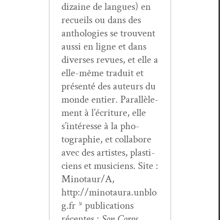
dizaine de langues) en
recueils ou dans des
antholo­gies se trou­vent
aus­si en ligne et dans
divers­es revues, et elle a
elle-même traduit et
présen­té des auteurs du
monde entier. Par­al­lèle­
ment à l’écri­t­ure, elle
s’in­téresse à la pho­
togra­phie, et col­la­bore
avec des artistes, plas­ti­
ciens et musi­ciens. Site :
Minotaur/A,
http://minotaura.unblo
g.fr * pub­li­ca­tions
récentes :
Son Corps