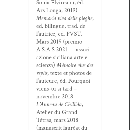
Sonia Elvire­anu, éd.
Ars Lon­ga, 2019)
Memo­ria viva delle pieghe
,
ed. bilingue, trad. de
l’autrice, ed. PVST.
Mars 2019 (pre­mio
A.S.A.S 2021 — asso­ci­
azione sicil­iana arte e
scien­za)
Mémoire vive des
replis
, texte et pho­tos de
l’auteure, éd. Pourquoi
viens-tu si tard –
novem­bre 2018
L’Anneau de Chill­i­da
,
Ate­lier du Grand
Tétras, mars 2018
(man­u­scrit lau­réat du