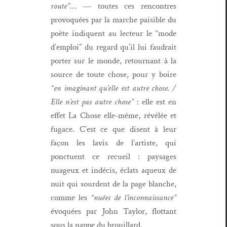
route”
… — toutes ces ren­con­tres
provo­quées par la marche pais­i­ble du
poète indiquent au lecteur le “mode
d’emploi” du regard qu’il lui faudrait
porter sur le monde, retour­nant à la
source de toute chose, pour y boire
“en imag­i­nant qu’elle est autre chose. /
Elle n’est pas autre chose”
: elle est en
effet La Chose elle-même, révélée et
fugace. C’est ce que dis­ent à leur
façon les lavis de l’artiste, qui
ponctuent ce recueil : paysages
nuageux et indé­cis, éclats aque­ux de
nuit qui sour­dent de la page blanche,
comme les
“nuées de l’in­con­nais­sance”
évo­quées par John Tay­lor, flot­tant
sous la nappe du brouillard.