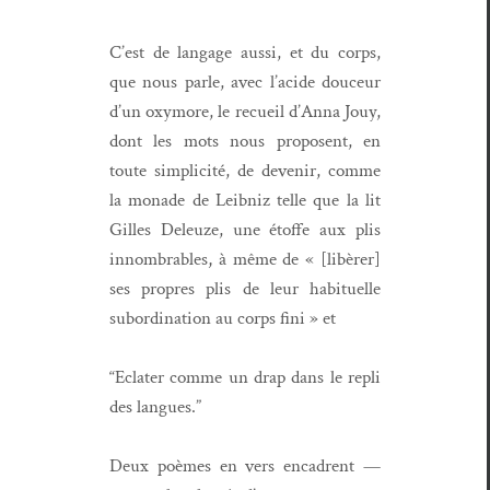
C’est de lan­gage aus­si, et du corps,
que nous par­le, avec l’acide douceur
d’un oxy­more, le recueil d’An­na Jouy,
dont les mots nous pro­posent, en
toute sim­plic­ité, de devenir, comme
la mon­ade de Leib­niz telle que la lit
Gilles Deleuze, une étoffe aux plis
,
innom­brables
à
même de « [libèr­er]
ses pro­pres plis de leur habituelle
sub­or­di­na­tion au corps fini » et
“Eclater comme un drap dans le repli
des langues.”
Deux poèmes en vers enca­drent —