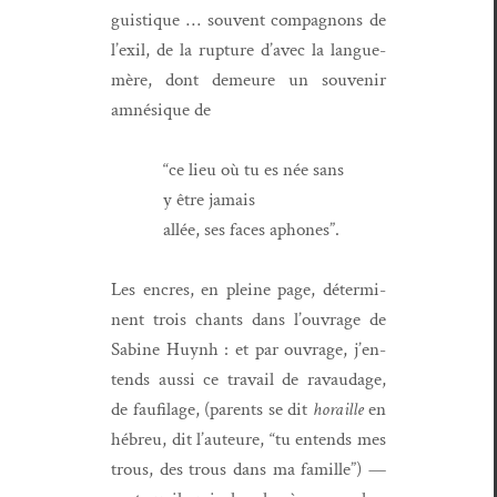
guis­tique … sou­vent com­pagnons de
l’ex­il, de la rup­ture d’avec la langue-
mère, dont demeure un sou­venir
amnésique de
“ce lieu où tu es née sans
y être jamais
allée, ses faces aphones”.
Les encres, en pleine page, déter­mi­
nent trois chants dans l’ou­vrage de
Sabine Huynh : et par ouvrage, j’en­
tends aus­si ce tra­vail de ravaudage,
de fau­fi­lage, (par­ents se dit
horaille
en
hébreu, dit l’au­teure, “tu entends mes
trous, des trous dans ma famille”) —