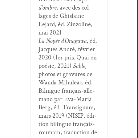
d’om­bre
, avec des col­
lages de Ghis­laine
Lejard, éd. Zin­zo­line,
mai 2021
La Noyée d’On­a­gawa
, éd.
Jacques André, févri­er
2020 (1er prix Quai en
poésie, 2021)
Sable
,
pho­tos et gravures de
Wan­da Mihuleac, éd.
Bilingue français-alle­
mand par Eva-Maria
Berg, éd. Tran­signum,
mars 2019 (NISIP, édi­
tion bilingue français-
roumain, tra­duc­tion de