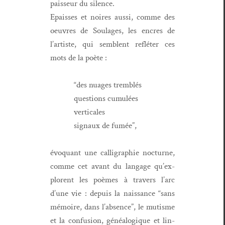
pais­seur du silence.
Epaiss­es et noires aus­si, comme des
oeu­vres de Soulages, les encres de
l’artiste, qui sem­blent refléter ces
mots de la poète :
“des nuages tremblés
ques­tions cumulées
ver­ti­cales
sig­naux de fumée”,
évo­quant une cal­ligra­phie noc­turne,
comme cet avant du lan­gage qu’­ex­
plorent les poèmes à tra­vers l’arc
d’une vie : depuis la nais­sance “sans
mémoire, dans l’ab­sence”, le mutisme
et la con­fu­sion, généalogique et lin­