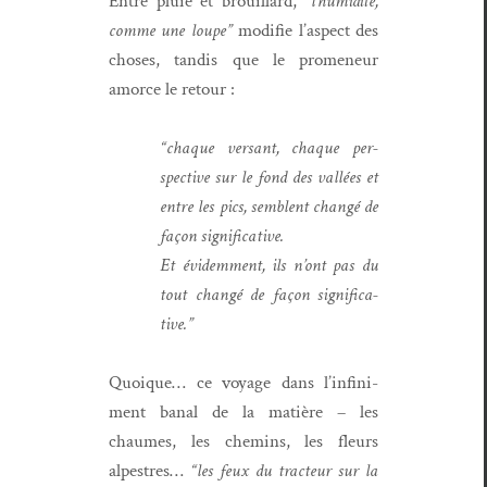
Entre pluie et brouil­lard,
“l’hu­mid­ité,
comme une loupe”
mod­i­fie l’aspect des
choses, tan­dis que le promeneur
amorce le retour :
“chaque ver­sant, chaque per­
spec­tive sur le fond des val­lées et
entre les pics, sem­blent changé de
façon significative.
Et évidem­ment, ils n’ont pas du
tout changé de façon sig­ni­fica­
tive.”
Quoique… ce voy­age dans l’in­fin­i­
ment banal de la matière – les
chaumes, les chemins, les fleurs
alpestres…
“les feux du tracteur sur la