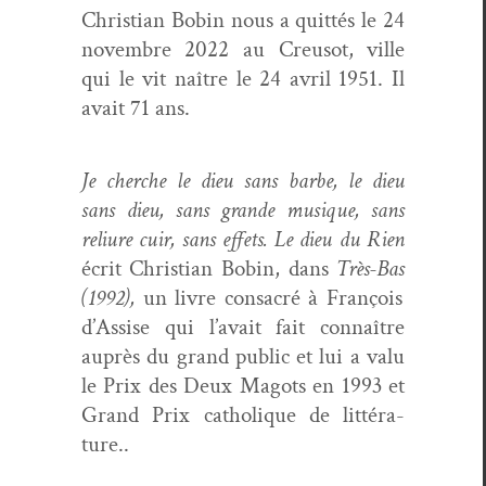
Chris­t­ian Bobin nous a quit­tés le 24
novem­bre 2022 au Creusot, ville
qui le vit naître le 24 avril 1951. Il
avait 71 ans.
Je cherche le dieu sans barbe, le dieu
sans dieu, sans grande musique, sans
reli­ure cuir, sans effets. Le dieu du Rien
écrit Chris­t­ian Bobin, dans
Très-Bas
(1992),
un livre con­sacré à François
d’As­sise qui l’avait fait con­naître
auprès du grand pub­lic et lui a valu
le
Prix des Deux Magots en 1993 et
Grand Prix catholique de lit­téra­
ture.
.