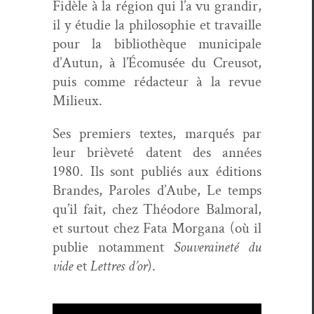
Fidèle à la région qui l’a vu grandir,
il y étudie
la philoso­phie et tra­vaille
pour la bib­lio­thèque munic­i­pale
d’Autun, à l’Écomusée du Creusot,
puis comme rédac­teur à la revue
Milieux.
Ses pre­miers textes, mar­qués par
leur brièveté datent des années
1980. Ils sont pub­liés aux édi­tions
Bran­des, Paroles d’Aube, Le temps
qu’il fait, chez Théodore Bal­moral,
et surtout chez Fata Mor­gana (où il
pub­lie notam­ment
Sou­veraineté du
vide
et
Let­tres d’or
).