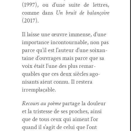
(1997), ou d’une suite de let­tres,
comme dans
Un bruit de bal­ançoire
(2017).
Il laisse une œuvre immense, d’une
impor­tance incon­tourn­able, non pas
parce qu’il est l’au­teur d’une
soix­an­
taine d’ouvrages mais parce que sa
voix était l’une des plus remar­
quables que ces deux siè­cles ago­
nisants aient con­nu. Il restera
irremplaçable.
Recours au poème
partage la douleur
et la tristesse de ses proches, ain­si
que de tous ceux qui aiment l’or
quand il s’ag­it de celui que l’ont