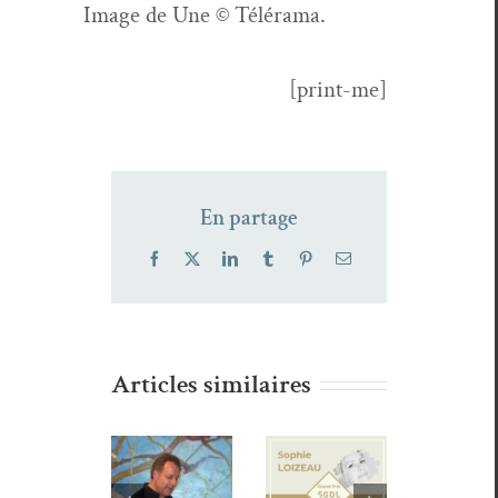
Image de Une © Télérama.
[print-me]
En partage
Facebook
X
LinkedIn
Tumblr
Pinterest
Email
Le Grand
Articles similaires
Prix
 où les
SGDL de
Gonco
toiles
Zéno
Poésie