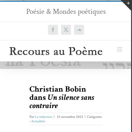
Passer
Poésie & Mondes poétiques
au
contenu
Facebook
X
SoundCloud
Christian Bobin
dans
Un silence sans
contraire
Par
La rédaction
|
25 novembre 2022
|
Catégories
:
Actualités