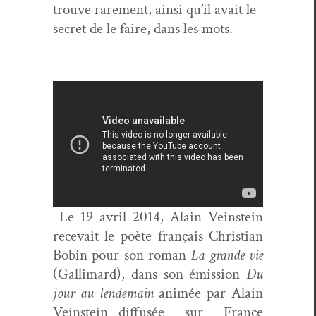
trou­ve rarement, ain­si qu’il avait le
secret de le faire, dans les mots.
Le 19 avril 2014, Alain Vein­stein
rece­vait le poète français Chris­t­ian
Bobin pour son roman
La grande vie
(Gal­li­mard), dans son émis­sion
Du
jour au lende­main
ani­mée par Alain
Vein­stein dif­fusée sur France