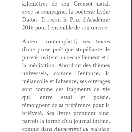
kilo­mètres de son Creusot natal,
avec sa com­pagne, la poétesse Lydie
Dat­tas. Il reçoit le Prix d’A­cadémie
2016 pour l’ensem­ble de son œuvre.
Auteur con­tem­platif, ses textes
d’une prose poé­tique stupé­fi­ante de
pureté invi­tent au recueille­ment et à
la médi­ta­tion. Abor­dant des thèmes
uni­versels, comme l’enfance, la
mélan­col­ie et l’absence, ses ouvrages
sont comme des frag­ments de vie
qui, entre essai et poésie,
témoignent de sa préférence pour la
brièveté. Ses livres pren­nent ain­si
par­fois la forme d’un jour­nal intime,
comme dans
Auto­por­trait au radi­a­teur