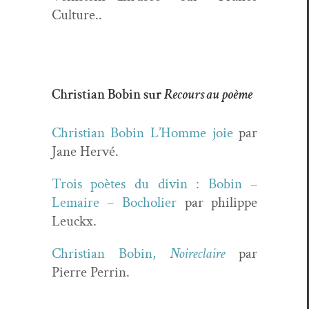
Culture..
Christian Bobin sur
Recours au poème
Chris­t­ian Bobin L’Homme joie
par
Jane Hervé.
Trois poètes du divin : Bobin –
Lemaire – Bocholi­er
par philippe
Leuckx.
Chris­t­ian Bobin,
Noire­claire
par
Pierre Perrin.