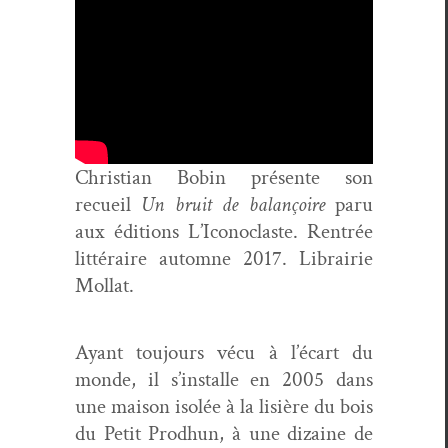
Chris­t­ian Bobin présente son
recueil
Un bruit de bal­ançoire
paru
aux édi­tions L’I­con­o­claste. Ren­trée
lit­téraire automne 2017. Librairie
Mollat.
Ayant tou­jours vécu à l’écart du
monde, il s’in­stalle en 2005 dans
une mai­son isolée à la lisière du bois
du Petit Prod­hun, à une dizaine de