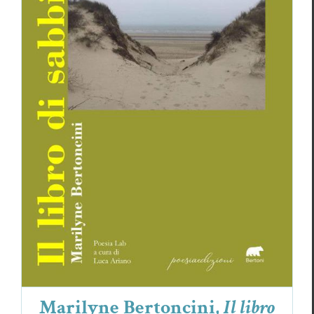
Marilyne Bertoncini,
Il libro di sabbia
Critiques
Marilyne Bertoncini
Marilyne Bertoncini,
Il libro