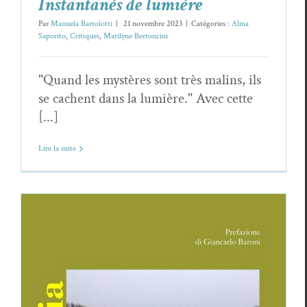
Instantanés de lumière
Par
Manuela Bartolotti
|
21 novembre 2023
|
Catégories :
Alma
Saporito
,
Critiques
,
Marilyne Bertoncini
"Quand les mystères sont très malins, ils
se cachent dans la lumière." Avec cette
[...]
Lire la suite