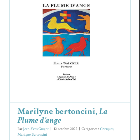
Marilyne bertoncini,
La Plume d’ange
Critiques
Marilyne Bertoncini
Marilyne bertoncini,
La
Plume d’ange
Par
Jean-Yves Guigot
|
12 octobre 2022
|
Catégories :
Critiques
,
Marilyne Bertoncini