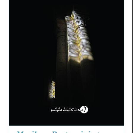
Marilyne Bertoncini et Florence Daudé,
Aub’ombre, Alb’ombra
Critiques
Marilyne Bertoncini