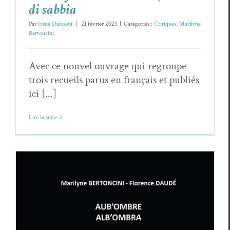
di sabbia
Par
Irène Duboeuf
|
21 février 2023
|
Catégories :
Critiques
,
Marilyne
Bertoncini
Avec ce nouvel ouvrage qui regroupe
trois recueils parus en français et publiés
ici [...]
Lire la suite