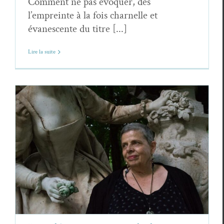
Comment ne pas évoquer, dès
l’empreinte à la fois charnelle et
évanescente du titre [...]
Lire la suite
Marilyne Bertoncini,
AEONDE
, extrait,
Les Noms d’Isis
Marilyne Bertoncini
Poèmes