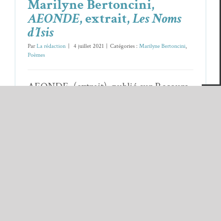
Marilyne Bertoncini,
AEONDE
, extrait,
Les Noms
d’Isis
Par
La rédaction
|
4 juillet 2021
|
Catégories :
Marilyne Bertoncini
,
Poèmes
AEONDE, (extrait), publié sur Recours
au poème en novembre 2014 I choose
[...]
Lire la suite