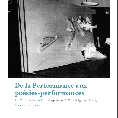
De la Performance aux poésies-
performances
Focus
Marilyne Bertoncini
De la Performance aux
poésies-performances
Par
Marilyne Bertoncini
|
6 septembre 2021
|
Catégories :
Focus
,
Marilyne Bertoncini