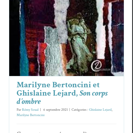
Lejard,
Son corps d’ombre
Ghislaine Lejard
Marilyne Bertoncini
Marilyne Bertoncini et
Ghislaine Lejard,
Son corps
d’ombre
Par
Rémy Soual
|
6 septembre 2021
|
Catégories :
Ghislaine Lejard
,
Marilyne Bertoncini