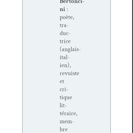
Bertonci­
ni
:
poète,
tra­
duc­
trice
(anglais-
ital­
ien),
revuiste
et
cri­
tique
lit­
téraire,
mem­
bre