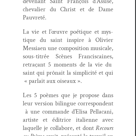
devenant Saint François d’Assise,
cheva­lier du Christ et de Dame
Pauvreté.
La vie et l’œuvre poé­tique et mys­
tique du saint inspire à Olivi­er
Mes­si­aen une com­po­si­tion musi­cale,
sous-titrée Scènes Fran­cis­caines,
retraçant 5 moments de la vie du
saint qui prô­nait la sim­plic­ité et qui
« par­lait aux oiseaux ».
Les 5 poèmes que je pro­pose dans
leur ver­sion bilingue cor­re­spon­dent
à une com­mande d’Elisa Pel­la­cani,
artiste et éditrice ital­i­enne avec
laque­lle je col­la­bore, et dont
Recours