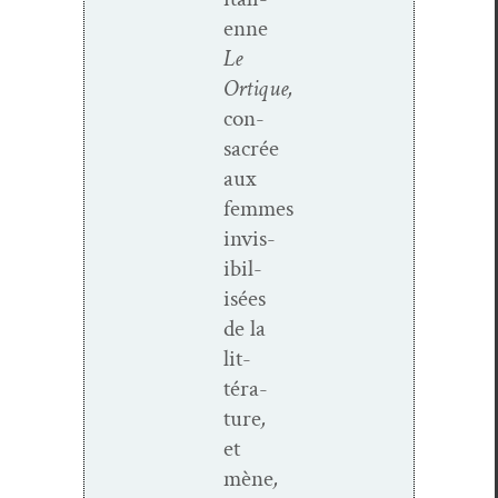
enne
Le
Ortique,
con­
sacrée
aux
femmes
invis­
i­bil­
isées
de la
lit­
téra­
ture
,
et
mène
,