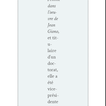
dans
l’oeu­
vre de
Jean
Giono
,
et tit­
u­
laire
d’un
doc­
tor­at,
elle a
été
vice-
prési­­
dente