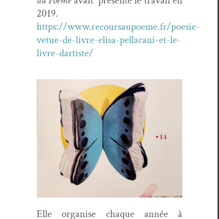
au Poème
avait
présen­té le tra­vail en
2019.
https://www.recoursaupoeme.fr/poesie-
vetue-de-livre-elisa-pellacani-et-le-
livre-dartiste/
Elle organ­ise chaque année à