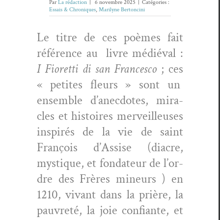
Par
La rédaction
|
6 novembre 2025
|
Catégories :
Essais & Chroniques
,
Marilyne Bertoncini
Le titre de ces poèmes fait
référence au
livre médié­val :
I Fioret­ti di san Francesco
; ces
« petites fleurs » sont un
ensem­ble d’anec­dotes, mir­a­
cles et his­toires mer­veilleuses
inspirés de la vie de saint
François d’As­sise (diacre,
mys­tique, et fon­da­teur de l’or­
dre des Frères mineurs ) en
1210, vivant dans la prière, la
pau­vreté, la joie con­fi­ante, et