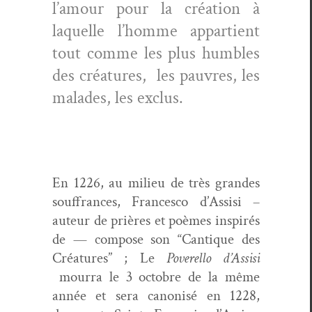
l’amour pour la créa­tion à
laque­lle l’homme appar­tient
tout comme les plus hum­bles
des créa­tures,
les pau­vres, les
malades, les exclus.
En 1226, au milieu de très grandes
souf­frances, Francesco d’Assisi –
auteur de prières et poèmes inspirés
de — com­pose son “Can­tique des
Créa­tures” ; Le
Poverel­lo d’Assisi
mour­ra le 3 octo­bre de la même
année et sera canon­isé en 1228,