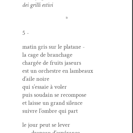
dei gril­li estivi
*
5 -
matin gris sur le platane -
la cage de branchage
chargée de fruits jaseurs
est un orchestre en lambeaux
d’aile noire
qui s’es­saie à voler
puis soudain se recompose
et laisse un grand silence
suiv­re l’om­bre qui part
le jour peut se lever
—
dra­peau d’espérance