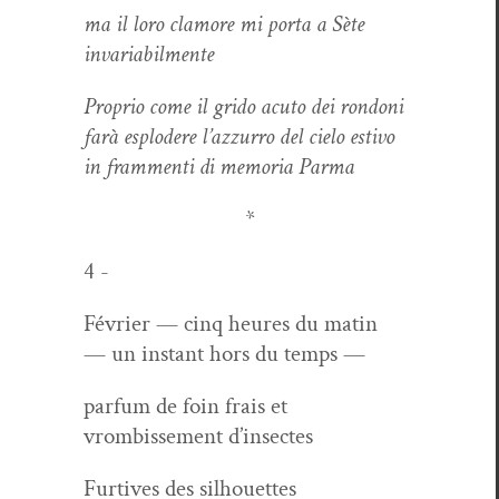
ma il loro clam­ore mi por­ta a Sète
invari­abil­mente
Pro­prio come il gri­do acu­to dei rondoni
farà esplodere l’az­zur­ro del cielo estivo
in fram­men­ti di memo­ria Parma
*
4 -
Févri­er — cinq heures du matin
— un instant hors du temps —
par­fum de foin frais et
vrom­bisse­ment d’insectes
Furtives des silhouettes