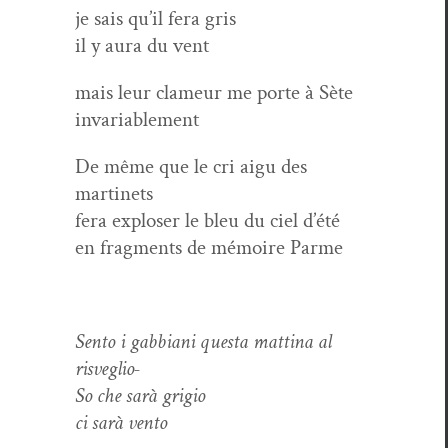
je sais qu’il fera gris
il y aura du vent
mais leur clameur me porte à Sète
invariablement
De même que le cri aigu des
martinets
fera explos­er le bleu du ciel d’été
en frag­ments de mémoire Parme
Sen­to i gab­biani ques­ta mat­ti­na al
risveglio-
So che sarà grigio
ci sarà vento