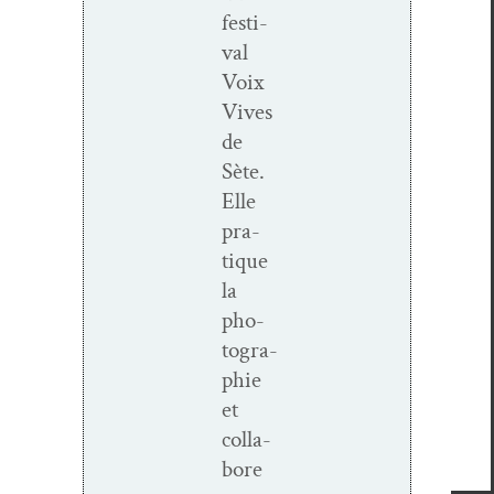
fes­ti­
val
Voix
Vives
de
Sète.
Elle
pra­
tique
la
pho­
togra­
phie
et
col­la­
bore