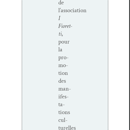
de
l’association
I
Fioret­
ti
,
pour
la
pro­
mo­
tion
des
man­
i­fes­
ta­
tions
cul­
turelles