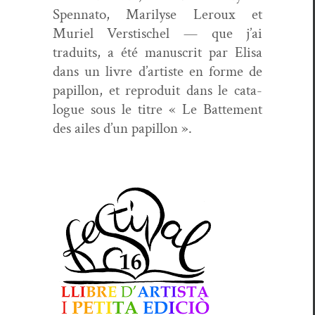
Spen­na­to, Mar­il­yse Ler­oux et
Muriel Ver­stis­chel — que j’ai
traduits, a été man­u­scrit par Elisa
dans un livre d’artiste en forme de
papil­lon, et repro­duit dans le cat­a­
logue sous le titre « Le Bat­te­ment
des ailes d’un papillon ».