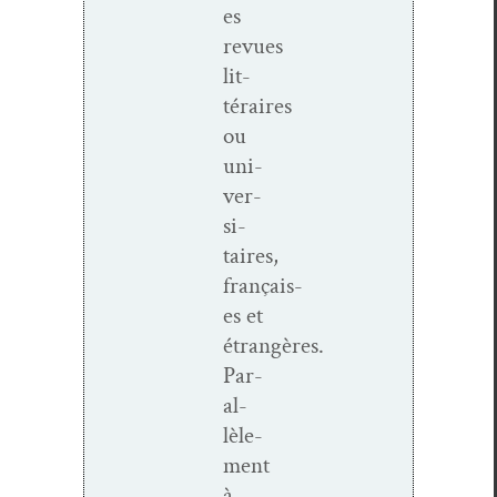
es
revues
lit­
téraires
ou
uni­
ver­
si­
taires,
français­
es et
étrangères.
Par­
al­
lèle­
ment
à