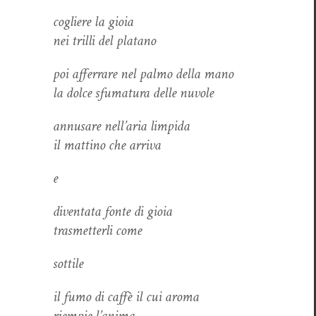
cogliere la gioia
nei tril­li del platano
poi affer­rare nel pal­mo del­la mano
la dolce sfu­matu­ra delle nuvole
annusare nel­l’aria limpida
il mat­ti­no che arriva
e
diven­ta­ta fonte di gioia
trasmet­ter­li come
sot­tile
il fumo di caf­fè il cui aroma
riem­pie l’anima