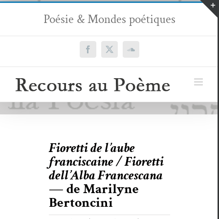
Passer
Poésie & Mondes poétiques
au
contenu
Facebook
X
SoundCloud
Fioretti de l’aube
franciscaine / Fioretti
dell’Alba Francescana
— de Marilyne
Bertoncini