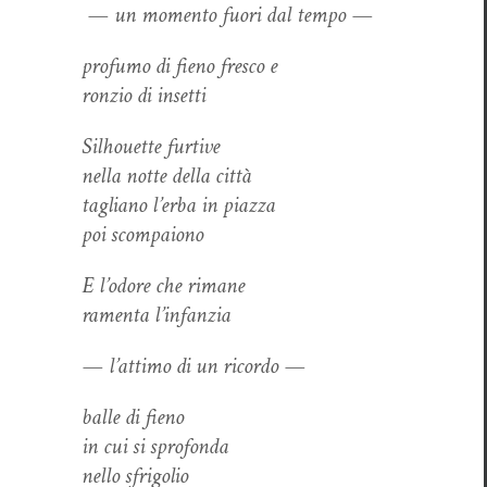
— un momen­to fuori dal tempo —
pro­fu­mo di fieno fres­co e
ronzio di insetti
Sil­hou­ette furtive
nel­la notte del­la città
tagliano l’er­ba in piazza
poi scom­paiono
E l’odore che rimane
ramen­ta l’infanzia
— l’attimo di un ricordo —
balle di fieno
in cui si sprofonda
nel­lo sfrigolio