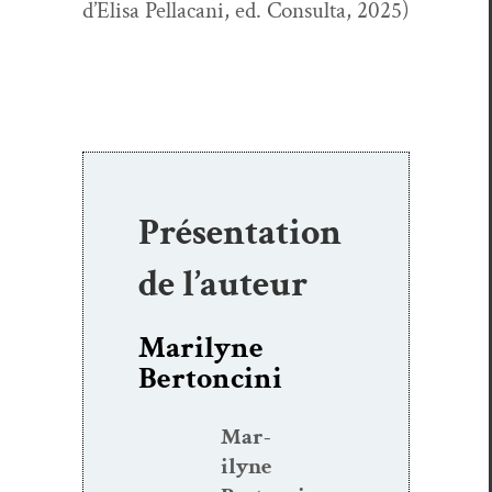
d’Elisa Pel­la­cani, ed. Con­sul­ta, 2025)
Présentation
de l’auteur
Marilyne
Bertoncini
Mar­
i­lyne