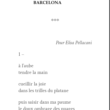
∗∗∗
Pour Elisa Pellacani
1 –
à l’aube
ten­dre la main
cueil­lir la joie
dans les trilles du platane
puis saisir dans ma paume
le doux ombrage des nuages