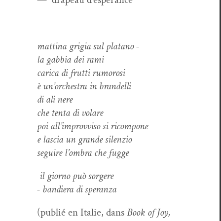
mat­ti­na gri­gia sul platano -
la gab­bia dei rami
car­i­ca di frut­ti rumorosi
è un’orches­tra in brandelli
di ali nere
che ten­ta di volare
poi all’im­provvi­so si ricompone
e las­cia un grande silenzio
seguire l’om­bra che fugge
il giorno può sorgere
- bandiera di speranza
(pub­lié en Ital­ie, dans
Book of Joy,