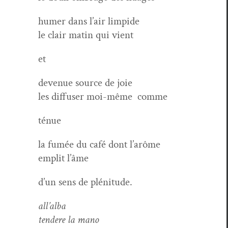
humer dans l’air limpide
le clair matin qui vient
et
dev­enue source de joie
les dif­fuser moi-même
comme
ténue
la fumée du café dont l’arôme
emplit l’âme
d’un sens de plénitude.
all’al­ba
ten­dere la mano