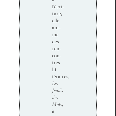
l’écri­
t­ure,
elle
ani­
me
des
ren­
con­
tres
lit­
téraires,
Les
Jeud­is
des
Mots
,
à