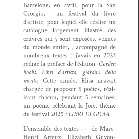
Barcelone, en avril, pour la San
Gior­gio,
un fes­ti­val du livre
d’artiste, pour lequel elle réalise un
cat­a­logue large­ment illus­tré des
œuvres qui y sont exposées, venues
du monde entier, , accom­pa­g­né de
nom­breux textes : j’avais en 2023
rédigé la pré­face de l’édition
Gar­den
books. Lib­ri d’artista, gia­r­di­ni del­la
mente.
Cette année, Elisa m’avait
chargée de pro­pos­er 5 poètes, réal­
isant cha­cun, pen­dant 5 semaines,
un poème célébrant la Joie, thème
du fes­ti­val 2025
: LIBRI DI GIOIA.
L’ensemble des textes —
de Marc-
Hen­ri Arfeux, Eliz­a­beth Guy­on-