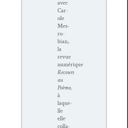
avec
Car­
ole
Mes­
ro­
bian,
la
revue
numérique
Recours
au
Poème,
à
laque­
lle
elle
col­la­