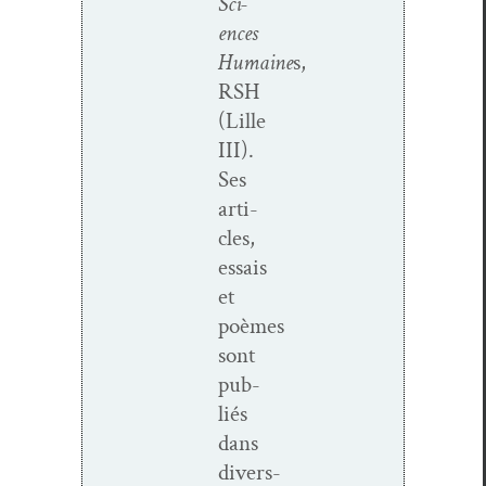
Sci­
ences
Humaine
s,
RSH
(Lille
III).
Ses
arti­
cles,
essais
et
poèmes
sont
pub­
liés
dans
divers­