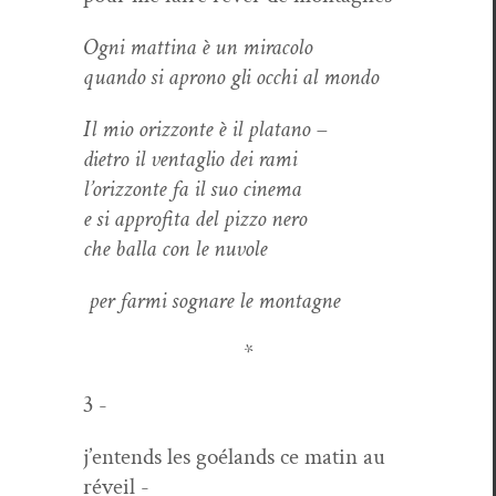
Ogni mat­ti­na è un miracolo
quan­do si aprono gli occhi al mondo
Il mio oriz­zonte è il platano –
dietro il ven­taglio dei rami
l’oriz­zonte fa il suo cinema
e si approf­i­ta del ​​piz­zo nero
che bal­la con le nuvole
per far­mi sognare le montagne
*
3 -
j’en­tends les goé­lands ce matin au
réveil -