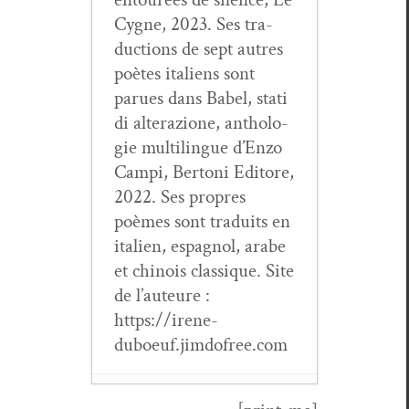
Cygne, 2023. Ses tra­
duc­tions de sept autres
poètes ital­iens sont
parues dans Babel, sta­ti
di alter­azione, antholo­
gie mul­ti­lingue d’Enzo
Campi, Bertoni Edi­tore,
2022. Ses pro­pres
poèmes sont traduits en
ital­ien, espag­nol, arabe
et chi­nois clas­sique. Site
de l’auteure :
https://irene-
duboeuf.jimdofree.com