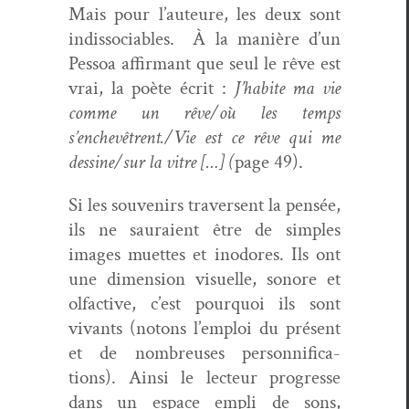
Mais pour l’auteure, les deux sont
indis­so­cia­bles.
À la manière d’un
Pes­soa affir­mant que seul le rêve est
vrai, la poète écrit :
J’habite ma vie
comme un rêve/où les temps
s’enchevêtrent./Vie est ce rêve qui me
dessine/sur la vit­re […] (
page 49).
Si les sou­venirs tra­versent la pen­sée,
ils ne sauraient être de sim­ples
images muettes et inodores. Ils ont
une dimen­sion visuelle, sonore et
olfac­tive, c’est pourquoi ils sont
vivants (notons l’emploi du présent
et de nom­breuses per­son­ni­fi­ca­
tions). Ain­si le lecteur pro­gresse
dans un espace empli de sons,