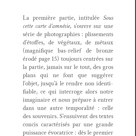
La pre­mière par­tie, inti­t­ulée
Sous
cette carte d’amnésie
, s’ouvre sur une
série de pho­togra­phies : plisse­ments
d’étoffes, de végé­taux, de métaux
(mag­nifique bas-relief de bronze
érodé page 15) tou­jours cen­trées sur
la par­tie, jamais sur le tout, des gros
plans qui ne font que sug­gér­er
l’objet, jusqu’à le ren­dre non iden­ti­
fi­able, ce qui inter­roge alors notre
imag­i­naire et nous pré­pare à entr­er
dans une autre tem­po­ral­ité : celle
des sou­venirs. S’ensuivent des textes
con­cis car­ac­térisés par une grande
puis­sance évo­ca­trice : dès le pre­mier