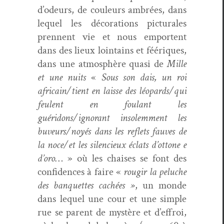
d’odeurs, de couleurs ambrées, dans
lequel les déco­ra­tions pic­turales
pren­nent vie et nous empor­tent
dans des lieux loin­tains et féériques,
dans une atmo­sphère qua­si de
Mille
et une nuits
«
Sous son dais, un roi
africain/tient en laisse des léopards/qui
feu­lent en foulant les
guéridons/ignorant insolem­ment les
buveurs/noyés dans les reflets fauves de
la noce/et les silen­cieux éclats d’ottone e
d’oro
… » où les chais­es se font des
con­fi­dences à faire «
rou­gir la peluche
des ban­quettes cachées »
, un monde
dans lequel une cour et une sim­ple
rue se par­ent de mys­tère et d’effroi,