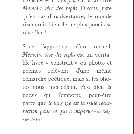
Nous ne le dirons pas, car il faut lire
Mémoire vive des replis.
Dis­ons juste
qu’en cas d’inadvertance, le monde
ris­querait bien de ne plus jamais se
réveiller !
Sous l’apparence d’un recueil
,
Mémoire vive des replis
est un véri­ta­
ble livre « con­stru­it » où pho­tos et
poèmes relèvent d’une même
démarche poé­tique, mais si les pho­
tos nous inter­pel­lent, c’est bien la
poésie qui l’emporte, peut-être
parce que
le lan­gage est la seule résur­
rec­tion pour ce qui a dis­paru
Pas­cal Guig­
2
nard,
De jadis