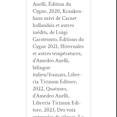
Anel­li, Édi­tion du
Cygne, 2020, Kranken­
haus suivi de Car­net
hol­landais et autres
inédits, de Lui­gi
Carotenu­to, Édi­tions du
Cygne 2021, Hiver­nales
et autres tem­péra­tures,
d’Amedeo Anel­li,
bilingue
italien/français, Libre­
ria Ticinum Edi­tore,
2022, Quatuors,
d’Amedeo Anel­li,
Libre­ria Ticinum Edi­
tore, 2023, Des voix
entourées de silence, Le