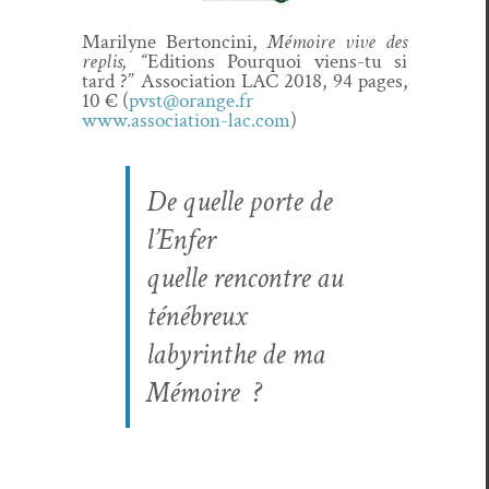
Mar­i­lyne Bertonci­ni,
Mémoire vive des
replis, “
Edi­tions Pourquoi viens-tu si
tard ?” Asso­ci­a­tion LAC 2018, 94 pages,
10 €
(
pvst@orange.fr
www.association-lac.com
)
De quelle porte de
l’Enfer
quelle ren­con­tre au
ténébreux
labyrinthe de ma
Mémoire ?