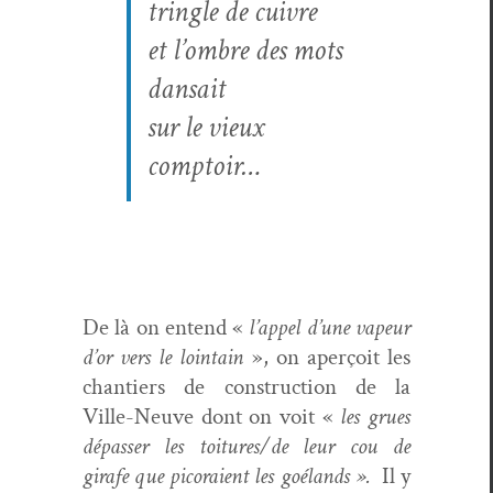
tringle de cuivre
et l’ombre des mots
dansait
sur le vieux
comptoir…
De là on entend «
l’appel d’une vapeur
d’or vers le loin­tain
», on aperçoit les
chantiers de con­struc­tion de la
Ville-Neuve dont on voit «
les grues
dépass­er les toitures/de leur cou de
girafe que pico­raient les goé­lands ».
Il y