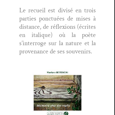
Le recueil est divisé en trois
par­ties ponc­tuées de mis­es à
dis­tance, de réflex­ions (écrites
en italique) où la poète
s’interroge sur la nature et la
prove­nance de ses sou­venirs.