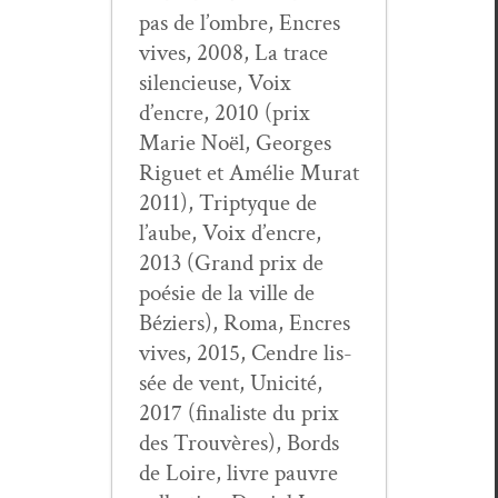
pas de l’ombre, Encres
vives, 2008, La trace
silen­cieuse, Voix
d’encre, 2010 (prix
Marie Noël, Georges
Riguet et Amélie Murat
2011), Trip­tyque de
l’aube, Voix d’encre,
2013 (Grand prix de
poésie de la ville de
Béziers), Roma, Encres
vives, 2015, Cen­dre lis­
sée de vent, Unic­ité,
2017 (final­iste du prix
des Trou­vères), Bor­ds
de Loire, livre pau­vre