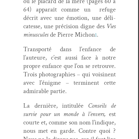
où le plac­ard de la mère (pages 60 à
64) appa­raît comme un
refuge
décrit avec une émo­tion, une déli­
catesse, une pré­ci­sion digne des
Vies
minus­cules
de Pierre Michon
.
1
Trans­porté dans l’enfance de
l’auteure, c’est aus­si face à notre
pro­pre enfance que l’on se retrou­ve.
Trois pho­togra­phies – qui voisi­nent
avec l’énigme – ter­mi­nent cette
admirable partie.
La dernière, inti­t­ulée
Con­seils de
survie pour un monde à l’envers,
est
courte et, comme son nom l’indique,
nous met en garde. Con­tre quoi ?