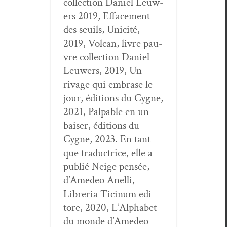
col­lec­tion Daniel Leuw­
ers 2019, Efface­ment
des seuils, Unic­ité,
2019, Vol­can, livre pau­
vre col­lec­tion Daniel
Leuw­ers, 2019, Un
rivage qui embrase le
jour, édi­tions du Cygne,
2021, Pal­pa­ble en un
bais­er, édi­tions du
Cygne, 2023. En tant
que tra­duc­trice, elle a
pub­lié Neige pen­sée,
d’Amedeo Anel­li,
Libre­ria Ticinum edi­
tore, 2020, L’Alphabet
du monde d’Amedeo