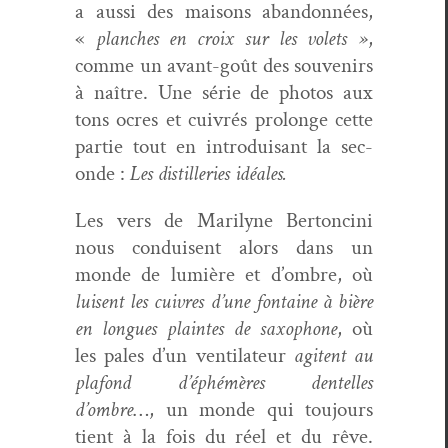
a aus­si des maisons aban­don­nées,
«
planch­es en croix sur les volets »
,
comme un avant-goût des sou­venirs
à naître. Une série de pho­tos aux
tons ocres et cuiv­rés pro­longe cette
par­tie tout en intro­duisant la sec­
onde :
Les dis­til­leries idéales.
Les vers de Mar­i­lyne Bertonci­ni
nous con­duisent alors dans un
monde de lumière et d’ombre, où
luisent les cuiv­res d’une fontaine à bière
en longues plaintes de sax­o­phone
, où
les pales d’un ven­ti­la­teur
agi­tent au
pla­fond d’éphémères den­telles
d’ombre
…, un monde qui tou­jours
tient à la fois du réel et du rêve.