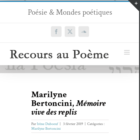
Passer
Poésie & Mondes poétiques
au
contenu
Facebook
X
SoundCloud
Marilyne
Bertoncini,
Mémoire
vive des replis
Par
Irène Duboeuf
|
3 février 2019
|
Catégories :
Marilyne Bertoncini