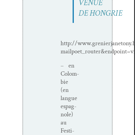
VENUE
DE HONGRIE
http://www.grenierjanetony.
mailpoet_router&endpoin
– en
Colom­
bie
(en
langue
espag­
nole)
au
Fes­ti­