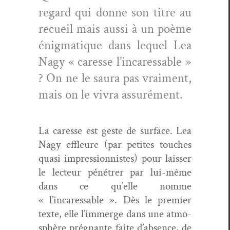
regard qui donne son titre au
recueil mais aus­si à un poème
énig­ma­tique dans lequel Lea
Nagy « caresse l’incaressable »
? On ne le saura pas vrai­ment,
mais on le vivra assurément.
La caresse est geste de sur­face. Lea
Nagy effleure (par petites touch­es
qua­si impres­sion­nistes) pour laiss­er
le lecteur pénétr­er par lui-même
dans ce qu’elle nomme
« l’incaressable ». Dès le pre­mier
texte, elle l’immerge dans une atmo­
sphère prég­nante faite d’absence, de