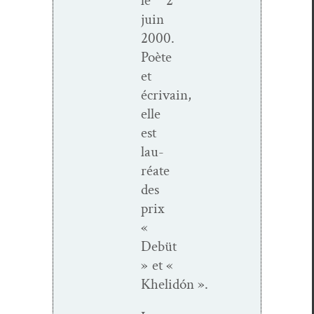
le 2
juin
2000.
Poète
et
écrivain,
elle
est
lau­
réate
des
prix
«
Debüt
» et «
Khelidón ».