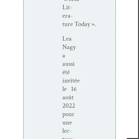
Lit­
er­a­
ture Today ».
Lea
Nagy
a
aus­si
été
invitée
le 16
août
2022
pour
une
lec­