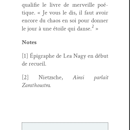
qual­i­fie le livre de mer­veille poé­
tique. « Je vous le dis, il faut avoir
encore du chaos en soi pour don­ner
2
le jour à une étoile qui danse.
»
Notes
[1]
É
pigraphe de Lea Nagy en début
de recueil.
[2]
Niet­zsche,
Ain­si par­lait
Zarathoustra.