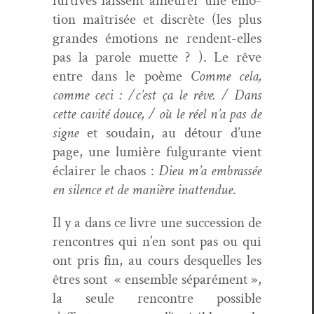
furtives lais­sent affleur­er une émo­
tion maîtrisée et dis­crète (les plus
grandes émo­tions ne ren­dent-elles
pas la parole muette ? ). Le rêve
entre dans le poème
Comme
cela,
comme ceci : /c’est ça le rêve. / Dans
cette cav­ité douce, / où le réel n’a pas de
signe
et soudain, au détour d’une
page, une lumière ful­gu­rante vient
éclair­er le chaos :
Dieu m’a embrassée
en silence et de manière inat­ten­due
.
Il y a dans ce livre une suc­ces­sion de
ren­con­tres qui n’en sont pas ou qui
ont pris fin, au cours desquelles les
êtres sont
« ensem­ble séparé­ment »,
la seule ren­con­tre pos­si­ble