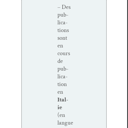
– Des
pub­
li­ca­
tions
sont
en
cours
de
pub­
li­ca­
tion
en
Ital­
ie
(en
langue