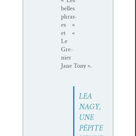
« Les
belles
phras­
es »
et «
Le
Gre­
nier
Jane Tony ».
LEA
NAGY,
UNE
PÉPITE