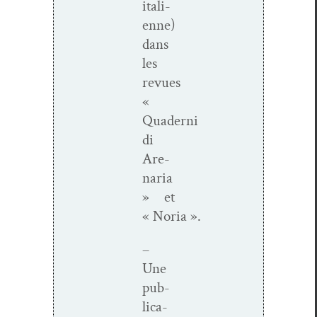
ital­i­
enne)
dans
les
revues
«
Quaderni
di
Are­
nar­ia
» et
« Noria ».
–
Une
pub­
li­ca­