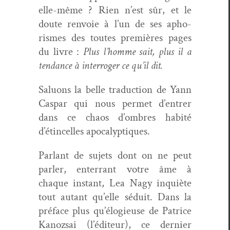
elle-même ? Rien n’est sûr, et le
doute ren­voie à l’un de ses apho­
rismes des toutes pre­mières pages
du livre :
Plus l’homme sait, plus il a
ten­dance à inter­roger ce qu’il dit.
Salu­ons la belle tra­duc­tion de Yann
Cas­par qui nous per­met d’entrer
dans ce chaos d’ombres habité
d’étincelles apocalyptiques.
Par­lant de sujets dont on ne peut
par­ler, enter­rant votre âme à
chaque instant, Lea Nagy inquiète
tout autant qu’elle séduit. Dans la
pré­face plus qu’élogieuse de Patrice
Kanoz­sai (l’éditeur), ce dernier