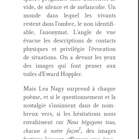
vide, de silence et de mélan­col­ie. Un
monde dans lequel les vivants
restent dans l’ombre, le non iden­ti­fi­
able, l’anonymat. L’angle de vue
évac­ue les descrip­tions de con­tacts
physiques et priv­ilégie l’évocation
de sit­u­a­tions. On a devant les yeux
des images qui font penser aux
toiles d’Eward Hoppler.
Mais Lea Nagy sur­prend à chaque
poème, et si le ques­tion­nement et la
nos­tal­gie s’insin­u­ent dans de nom­
breux vers, si les hési­ta­tions nous
envahissent car
Nous bégayons tous,
1
cha­cun à notre façon
,
des images