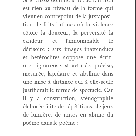
est rien au niveau de la forme qui
vient en con­tre­point de la jux­ta­po­si­
tion de faits intimes où la vio­lence
côtoie la douceur, la per­ver­sité la
can­deur et l’innommable le
dérisoire : aux images inat­ten­dues
et hétéro­clites s’oppose une écri­t­
ure
rigoureuse, struc­turée, pré­cise,
mesurée, lap­idaire et sibylline dans
une mise à dis­tance qui à elle-seule
jus­ti­fierait le terme de spec­ta­cle. Car
il y a con­struc­tion, scéno­gra­phie
élaborée faite de répéti­tions, de jeux
de lumière, de mis­es en abîme du
poème dans le poème :