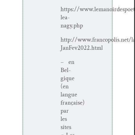
https://www.lemanoirdespoet
lea-
nagy.php
http://www.francopolis.net/
JanFev2022.html
– en
Bel­
gique
(en
langue
française)
par
les
sites