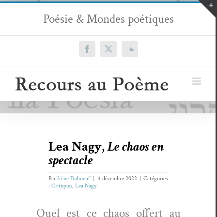
Passer
Poésie & Mondes poétiques
au
contenu
Facebook
X
SoundCloud
Lea Nagy,
Le chaos en
spectacle
Par
Irène Duboeuf
|
4 décembre 2022
|
Catégories
:
Critiques
,
Lea Nagy
Quel est ce chaos offert au