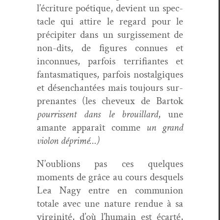
l’écriture poé­tique, devient un spec­
ta­cle qui attire le regard pour le
pré­cip­iter dans un sur­gisse­ment de
non-dits, de fig­ures con­nues et
incon­nues, par­fois ter­ri­fi­antes et
fan­tas­ma­tiques, par­fois nos­tal­giques
et désen­chan­tées mais tou­jours sur­
prenantes (les cheveux de Bar­tok
pour­ris­sent dans le brouil­lard
, une
amante appa­raît comme
un grand
vio­lon déprimé…)
N’oublions pas ces quelques
moments de grâce au cours desquels
Lea Nagy entre en com­mu­nion
totale avec une nature ren­due à sa
vir­ginité, d’où l’humain est écarté,