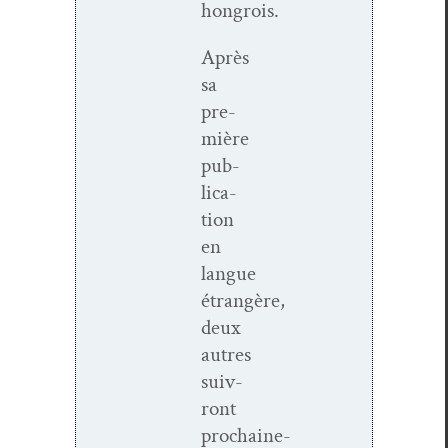
hongrois.
Après
sa
pre­
mière
pub­
li­ca­
tion
en
langue
étrangère,
deux
autres
suiv­
ront
prochaine­