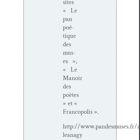
sites
« Le
pan
poé­
tique
des
mus­
es »,
« Le
Manoir
des
poètes
» et «
Francopolis ».
http://www.pandesmuses.fr/
leanagy