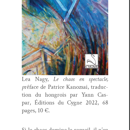
Lea Nagy,
Le chaos en spec­ta­cle,
p
réface de Patrice Kanoz­sai, tra­duc­
tion du hon­grois par Yann Cas­
par, Édi­tions du Cygne 2022, 68
pages, 10 €.
Si le chaos domine le recueil, il n’en