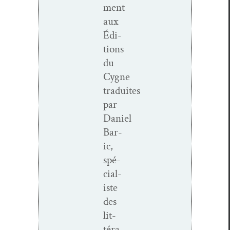
ment
aux
Édi­
tions
du
Cygne
traduites
par
Daniel
Bar­
ic,
spé­
cial­
iste
des
lit­
téra­