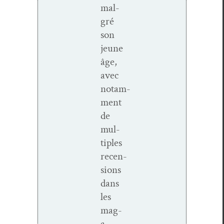
mal­
gré
son
jeune
âge,
avec
notam­
ment
de
mul­
ti­ples
recen­
sions
dans
les
mag­
a­