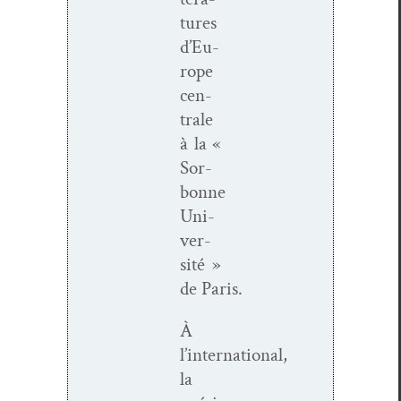
tures
d’Eu­
rope
cen­
trale
à la «
Sor­
bonne
Uni­
ver­
sité »
de Paris.
À
l’international,
la