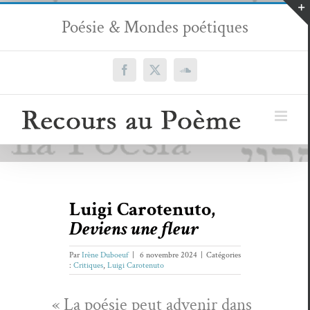
Passer
Poésie & Mondes poétiques
au
contenu
Facebook
X
SoundCloud
Luigi Carotenuto,
Deviens une fleur
Par
Irène Duboeuf
|
6 novembre 2024
|
Catégories
:
Critiques
,
Luigi Carotenuto
« La poésie peut advenir dans