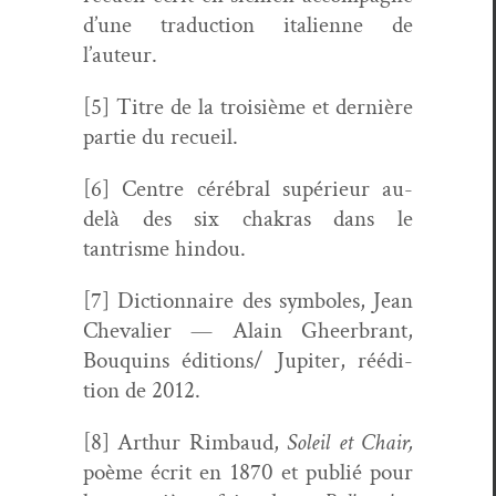
d’une tra­duc­tion ital­i­enne de
l’auteur.
[5]
Titre de la troisième et dernière
par­tie du recueil.
[6]
Cen­tre cérébral supérieur au-
delà des six chakras dans le
tantrisme hindou.
[7]
Dic­tio­n­naire des sym­bol­es, Jean
Cheva­lier — Alain Gheer­brant,
Bouquins éditions/ Jupiter, réédi­
tion de 2012.
[8]
Arthur Rim­baud,
Soleil et Chair,
poème écrit en 1870 et pub­lié pour