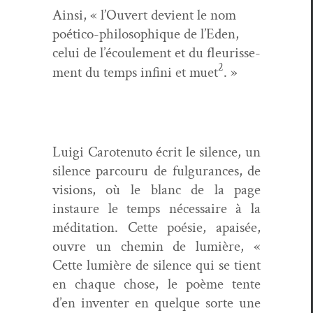
Ain­si, « l’Ouvert devient le nom
poéti­co-philosophique de l’Eden,
celui de l’écoulement et du fleurisse­
2
ment du temps infi­ni et muet
. »
Lui­gi Carotenu­to écrit le silence, un
silence par­cou­ru de ful­gu­rances, de
visions, où le blanc de la page
instau­re le temps néces­saire à la
médi­ta­tion. Cette poésie, apaisée,
ouvre un chemin de lumière, «
Cette lumière de silence qui se tient
en chaque chose, le poème tente
d’en inven­ter en quelque sorte une