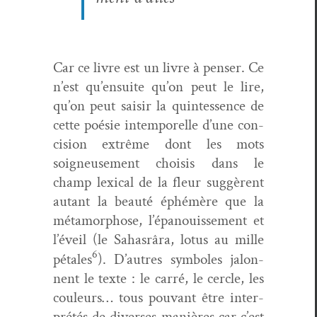
Car ce livre est un livre à penser. Ce
n’est qu’ensuite qu’on peut le lire,
qu’on peut saisir
la quin­tes­sence de
cette poésie intem­porelle d’une con­
ci­sion extrême dont les mots
soigneuse­ment choi­sis dans le
champ lex­i­cal de la fleur sug­gèrent
autant la beauté éphémère que la
méta­mor­phose, l’épanouissement et
l’éveil (le Sahas­râra, lotus au mille
6
pétales
). D’autres sym­bol­es jalon­
nent le texte : le car­ré, le cer­cle, les
couleurs… tous pou­vant être inter­
prétés de divers­es manières car c’est