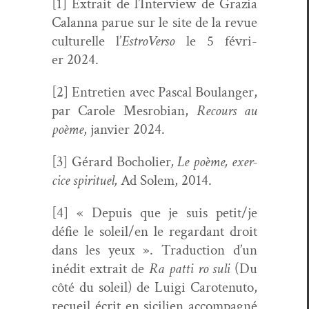
[1]
Extrait de l’Interview de Grazia
Calan­na parue sur le site de la revue
cul­turelle l’
Estro­Ver­so
le 5 févri­
er 2024.
[2]
Entre­tien avec
Pas­cal Boulanger,
par Car­ole Mes­ro­bian,
Recours au
poème
, jan­vi­er 2024.
[3]
Gérard Bocholi­er
, Le poème, exer­
ci­ce spir­ituel,
Ad Solem, 2014.
[4]
« Depuis que je suis petit/je
défie le soleil/en le regar­dant droit
dans les yeux ». Tra­duc­tion d’un
inédit extrait de
Ra pat­ti ro suli
(Du
côté du soleil) de Lui­gi Carotenu­to,
recueil écrit en sicilien accom­pa­g­né