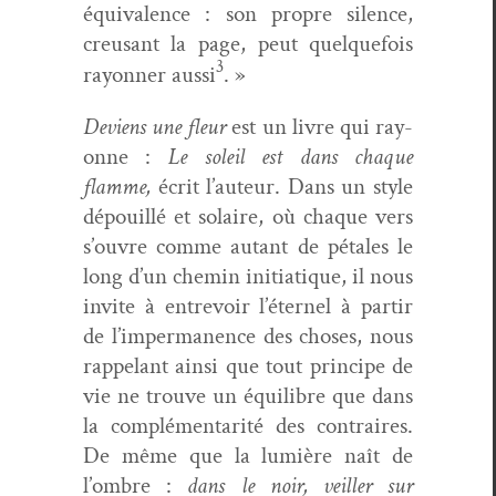
équiv­a­lence : son pro­pre silence,
creu­sant la page, peut quelque­fois
3
ray­on­ner aus­si
. »
Deviens une fleur
est un livre qui ray­
onne :
Le soleil est dans chaque
flamme,
écrit l’auteur. Dans un style
dépouil­lé et solaire, où chaque vers
s’ouvre comme autant de pétales le
long d’un chemin ini­ti­a­tique, il nous
invite à entrevoir l’éternel à par­tir
de l’impermanence des choses, nous
rap­pelant ain­si que tout principe de
vie ne trou­ve un équili­bre que dans
la com­plé­men­tar­ité des con­traires.
De même que la lumière naît de
l’ombre :
dans le noir, veiller sur