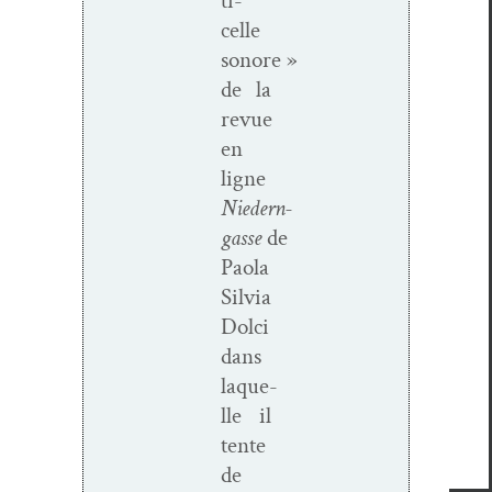
ti­
celle
sonore »
de la
revue
en
ligne
Niedern­
gasse
de
Pao­la
Sil­via
Dol­ci
dans
laque­
lle il
tente
de