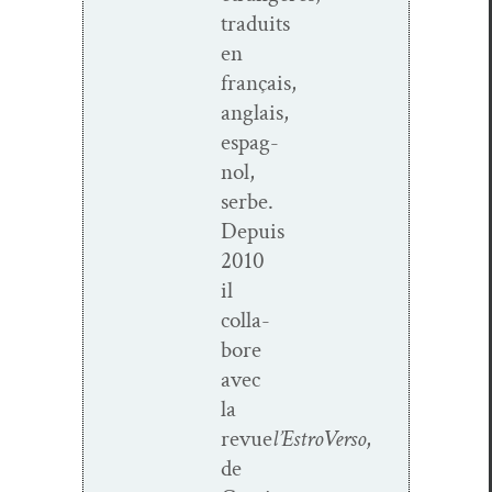
traduits
en
français,
anglais,
espag­
nol,
serbe.
Depuis
2010
il
col­la­
bore
avec
la
revue
l’EstroVerso
,
de