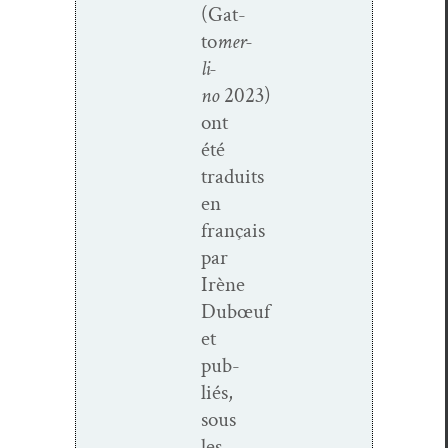
(Gat­
to
mer­
li­
no
2023)
ont
été
traduits
en
français
par
Irène
Dubœuf
et
pub­
liés,
sous
les