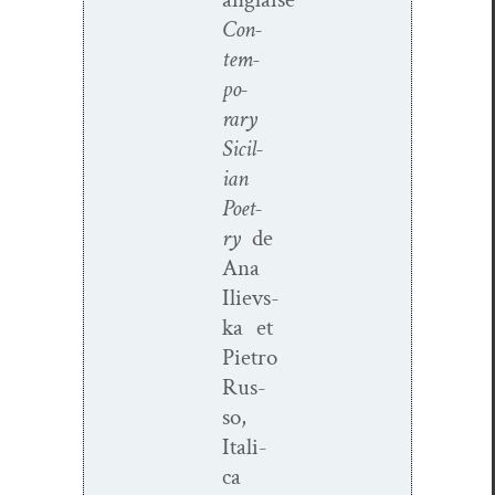
Con­
tem­
po­
rary
Sicil­
ian
Poet­
ry
de
Ana
Ilievs­
ka
et
Pietro
Rus­
so,
Ital­i­
ca