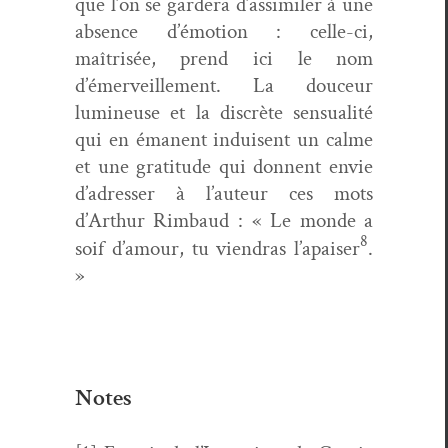
que l’on se gardera d’assimiler à une
absence d’émotion : celle-ci,
maîtrisée, prend ici le nom
d’émerveillement. La douceur
lumineuse et la dis­crète sen­su­al­ité
qui en éma­nent induisent un calme
et une grat­i­tude qui don­nent envie
d’adresser à l’auteur ces mots
d’Arthur Rim­baud : « Le monde a
8
soif d’amour, tu vien­dras l’apaiser
.
»
Notes