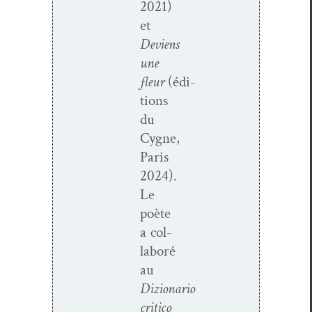
2021)
et
Deviens
une
fleur
(
édi­
tions
du
Cygne,
Paris
2024)
.
Le
poète
a col­
laboré
au
Dizionario
criti­co