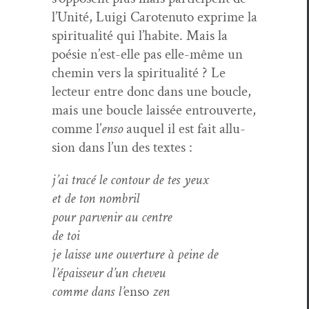
l’Unité, Lui­gi Carotenu­to exprime la
spir­i­tu­al­ité qui l’habite. Mais la
poésie n’est-elle pas elle-même un
chemin vers la spir­i­tu­al­ité ? Le
lecteur entre donc dans une boucle,
mais une boucle lais­sée entrou­verte,
comme l’
enso
auquel il est fait allu­
sion dans l’un des textes :
j’ai tracé le con­tour de tes yeux
et de ton nombril
pour par­venir au centre
de toi
je laisse une ouver­ture à peine de
l’épaisseur d’un cheveu
comme dans l’
enso
zen