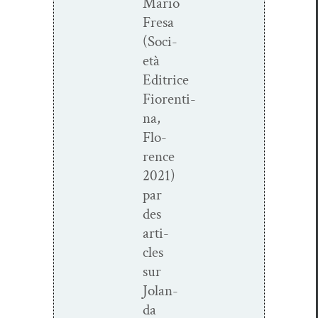
Mario
Fre­sa
(Soci­
età
Editrice
Fiorenti­
na,
Flo­
rence
2021)
par
des
arti­
cles
sur
Jolan­
da