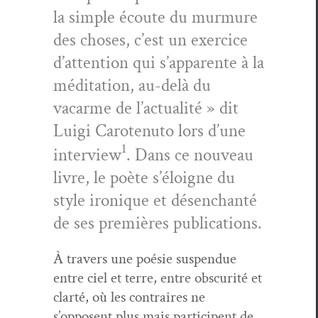
la sim­ple écoute du mur­mure
des choses, c’est un exer­ci­ce
d’attention qui s’apparente à la
médi­ta­tion, au-delà du
vacarme de l’actualité » dit
Lui­gi Carotenu­to lors d’une
1
inter­view
. Dans ce nou­veau
livre,
le poète s’éloigne du
style ironique et désen­chan­té
de ses pre­mières publications.
À tra­vers une poésie sus­pendue
entre ciel et terre, entre obscu­rité et
clarté, où les con­traires ne
s’opposent plus mais par­ticipent de