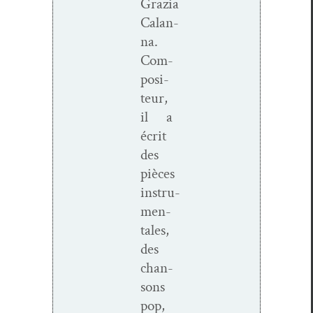
Grazia
Calan­
na.
Com­
pos­i­
teur,
il a
écrit
des
pièces
instru­
men­
tales,
des
chan­
sons
pop,