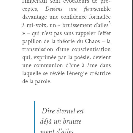
l’impératif sont évo­ca­teurs de pré­
ceptes,
Deviens une fleur
sem­ble
davan­tage une con­fi­dence for­mulée
5
à mi-voix, un « bruisse­ment d’ailes
» – qui n’est pas sans rap­pel­er l’effet
papil­lon de la théorie du Chaos – la
trans­mis­sion d’une con­sci­en­ti­sa­tion
qui, exprimée par la poésie, devient
une com­mu­nion d’âme à âme dans
laque­lle se révèle l’énergie créa­trice
de la parole.
Dire
éter­nel
est
déjà un bruisse­
ment d’ailes