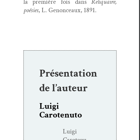
la pre­mière fois dans
Reli­quaire,
poésies
, L. Genon­ceaux, 1891.
Présentation
de l’auteur
Luigi
Carotenuto
Lui­gi
Carotenu­