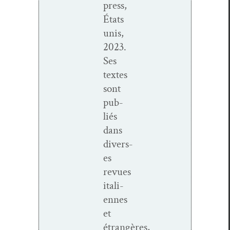
press,
États
unis,
2023.
Ses
textes
sont
pub­
liés
dans
divers­
es
revues
ital­i­
ennes
et
étrangères,