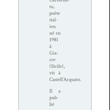
to,
poète
ital­
ien
né en
1981
à
Gia­
rre
(Sicile),
vit à
Castell’Arquato.
Il a
pub­
lié