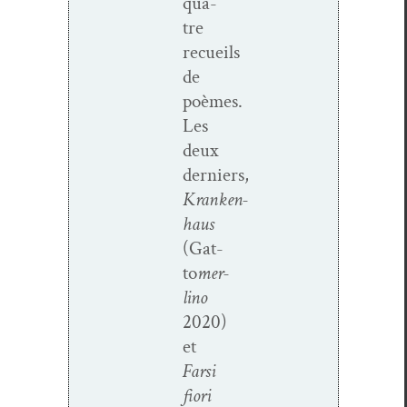
qua­
tre
recueils
de
poèmes.
Les
deux
derniers,
Kranken­
haus
(Gat­
to
mer­
li­no
2020)
et
Far­si
fiori