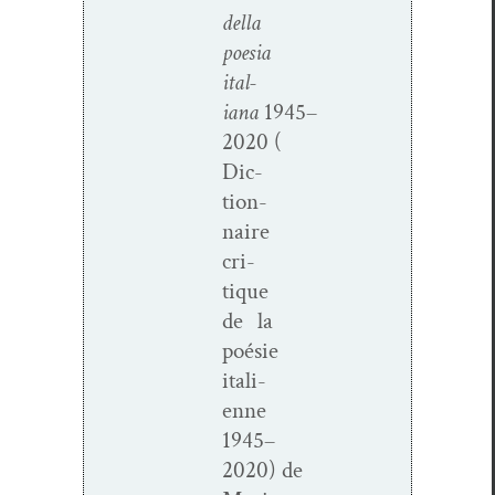
del­la
poe­sia
ital­
iana
1945–
2020
(
Dic­
tio­n­
naire
cri­
tique
de la
poésie
ital­i­
enne
1945–
2020)
de