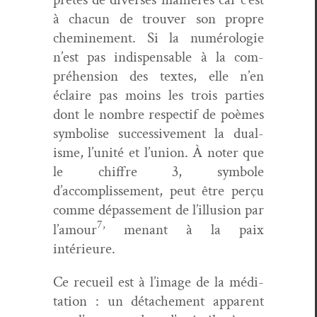
à cha­cun de trou­ver son pro­pre
chem­ine­ment. Si la numérolo­gie
n’est pas indis­pens­able à la com­
préhen­sion des textes, elle n’en
éclaire pas moins les trois par­ties
dont le nom­bre respec­tif de poèmes
sym­bol­ise suc­ces­sive­ment la dual­
isme, l’unité et l’union
. À not­er que
le chiffre 3, sym­bole
d’accomplissement, peut être perçu
comme dépasse­ment de l’illusion par
7,
l’amour
menant à la paix
intérieure.
Ce recueil est à l’image de la médi­
ta­tion : un détache­ment appar­ent