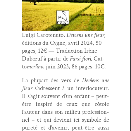
Lui­gi Carotenu­to,
Deviens une fleur
,
édi­tions du Cygne, avril 2024, 50
pages, 12€ —
Tra­duc­tion Irène
Dubœuf à par­tir de
Far­si fiori,
Gat­
to
mer­li­no
, juin 2023, 86 pages, 10€.
La plu­part des vers de
Deviens une
fleur
s’adressent à un inter­locu­teur.
Il s’agit sou­vent d’un enfant – peut-
être inspiré de ceux que côtoie
l’auteur dans son milieu pro­fes­sion­
nel – et qui devient ici sym­bole de
pureté et d’avenir, peut-être aus­si