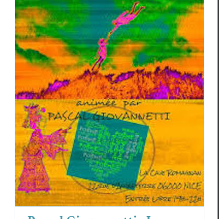
Pascal Giovannetti : Le Slam ? Une ruse
de sioux.
Essais & Chroniques
Pascal Giovannetti