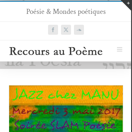
Passer
Poésie & Mondes poétiques
au
contenu
Facebook
X
SoundCloud