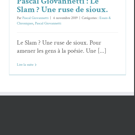
Pascal Giovannetti : Le
Slam ? Une ruse de sioux.
Par
Pascal Giovannetti
|
6 novembre 2019
|
Catégories :
Essais &
Chroniques
,
Pascal Giovannetti
Le Slam ? Une ruse de sioux. Pour
amener les gens à la poésie. Une [...]
Lire la suite