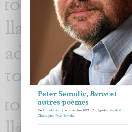
Peter Semolic,
Barve
et autres
poèmes
Essais & Chroniques
Peter Semolic
Peter Semolic,
Barve
et
autres poèmes
Par
La rédaction
|
6 novembre 2019
|
Catégories :
Essais &
Chroniques
,
Peter Semolic