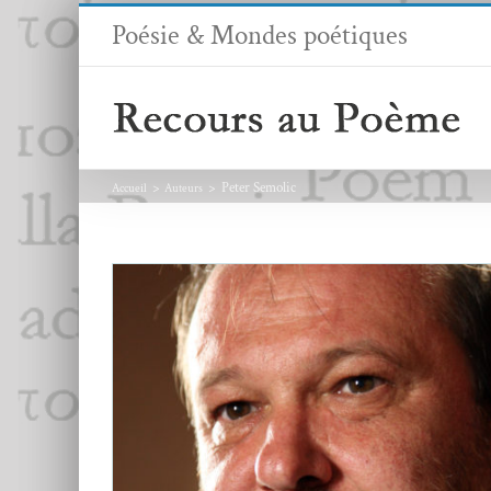
Passer
Poésie & Mondes poétiques
au
contenu
Peter Semolic
Accueil
Auteurs