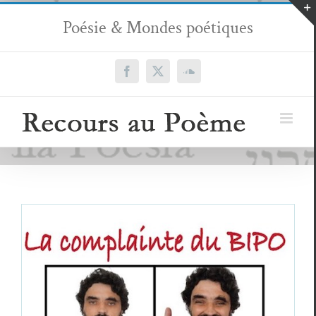
Passer
Poésie & Mondes poétiques
au
contenu
Facebook
X
SoundCloud