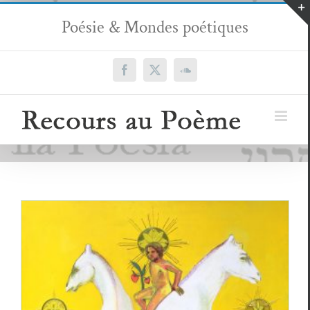
Passer
Poésie & Mondes poétiques
au
contenu
Facebook
X
SoundCloud