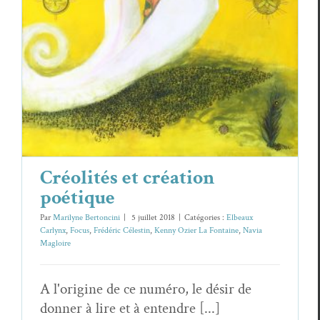
Créolités et création poétique
Elbeaux Carlynx
Focus
Frédéric Célestin
Kenny Ozier La Fontaine
Navia Magloire
Créolités et création
poétique
Par
Marilyne Bertoncini
|
5 juillet 2018
|
Catégories :
Elbeaux
Carlynx
,
Focus
,
Frédéric Célestin
,
Kenny Ozier La Fontaine
,
Navia
Magloire
A l'origine de ce numéro, le désir de
donner à lire et à entendre [...]