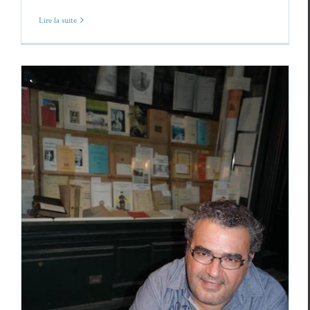
Lire la suite
Frédéric Célestin,
Poèmes fonnkèr
Frédéric Célestin
Poèmes