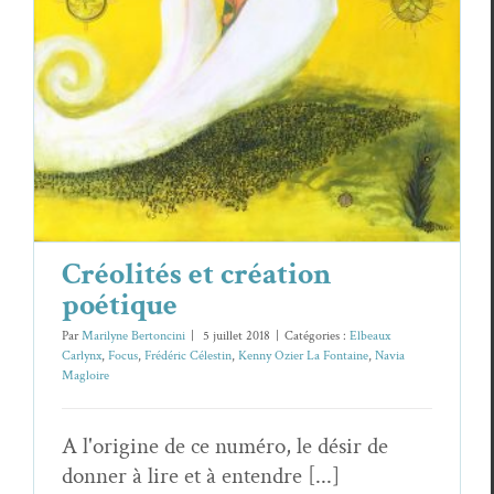
Créolités et création poétique
Elbeaux Carlynx
Focus
Frédéric Célestin
Kenny Ozier La Fontaine
Navia Magloire
Créolités et création
poétique
Par
Marilyne Bertoncini
|
5 juillet 2018
|
Catégories :
Elbeaux
Carlynx
,
Focus
,
Frédéric Célestin
,
Kenny Ozier La Fontaine
,
Navia
Magloire
A l'origine de ce numéro, le désir de
donner à lire et à entendre [...]