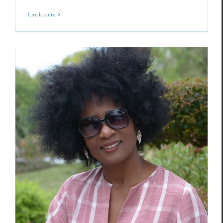
Lire la suite
Navia Magloire,
Je suis tout un Peuple
Labyrinthe
, Inédits
Navia Magloire
Poèmes