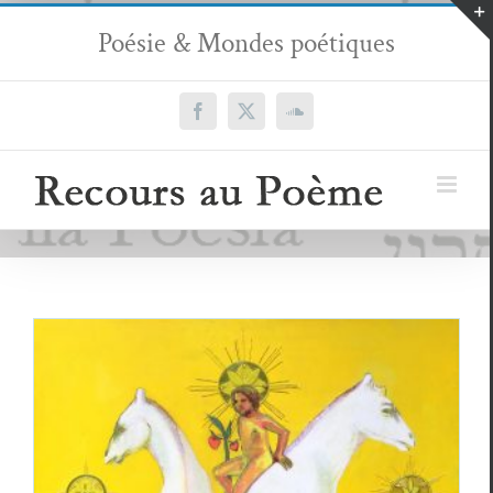
Passer
Poésie & Mondes poétiques
au
contenu
Facebook
X
SoundCloud