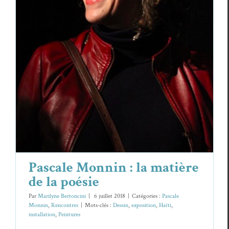
Pascale Monnin : la matière de la poésie
Pascale Monnin
Rencontres
Pascale Monnin : la matière
de la poésie
Par
Marilyne Bertoncini
|
6 juillet 2018
|
Catégories :
Pascale
Monnin
,
Rencontres
|
Mots-clés :
Dessin
,
exposition
,
Haïti
,
installation
,
Peintures