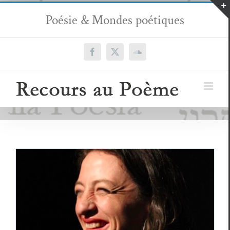
Passer
Poésie & Mondes poétiques
au
contenu
Facebook
X
SoundCloud