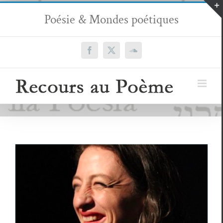
Passer
Poésie & Mondes poétiques
au
contenu
Facebook
X
SoundCloud