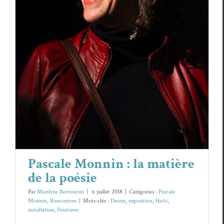
Pascale Monnin : la matière de la poésie
Pascale Monnin
Rencontres
Pascale Monnin : la matière
de la poésie
Par
Marilyne Bertoncini
|
6 juillet 2018
|
Catégories :
Pascale
Monnin
,
Rencontres
|
Mots-clés :
Dessin
,
exposition
,
Haïti
,
installation
,
Peintures