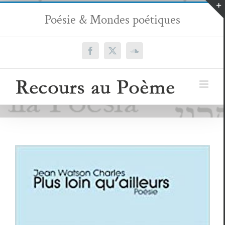
Passer
Poésie & Mondes poétiques
au
contenu
Facebook
X
SoundCloud