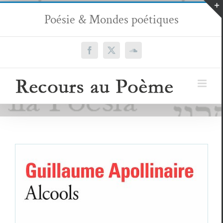
Passer
Poésie & Mondes poétiques
au
contenu
Facebook
X
SoundCloud