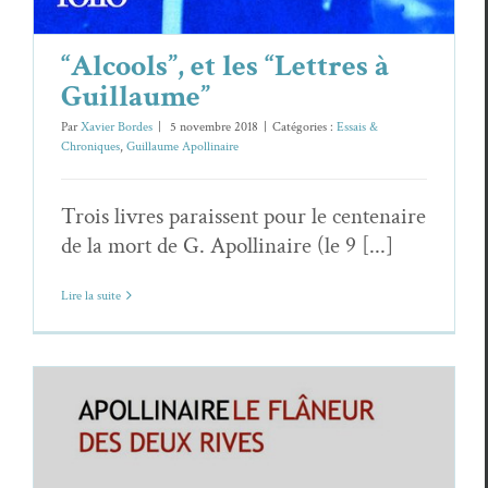
“Alcools”, et les “Lettres à
Guillaume”
Par
Xavier Bordes
|
5 novembre 2018
|
Catégories :
Essais &
Chroniques
,
Guillaume Apollinaire
Trois livres paraissent pour le centenaire
de la mort de G. Apollinaire (le 9 [...]
Lire la suite