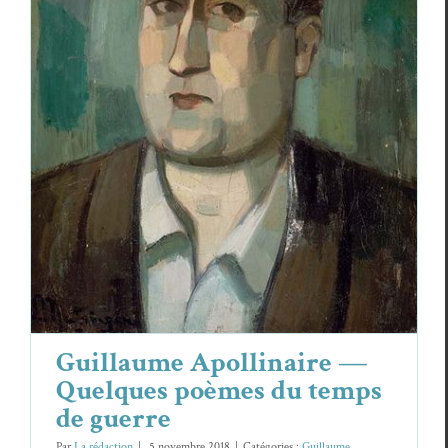
Guillaume Apollinaire — Quelques
poèmes du temps de guerre
Guillaume Apollinaire
Poèmes
Guillaume Apollinaire —
Quelques poèmes du temps
de guerre
Par
La rédaction
|
5 novembre 2018
|
Catégories :
Guillaume