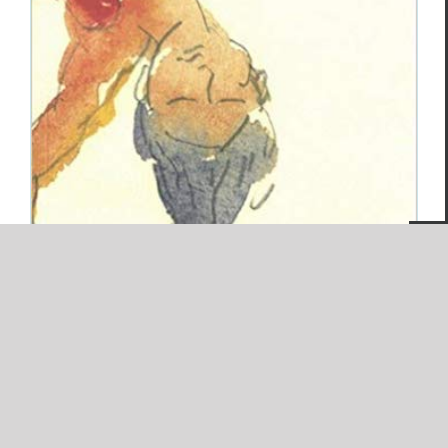
Autour de Paol Keineg, Jean-Luc Le
Cléac’h, Guy Allix et Amaury Nauroy
Blog
Autour de Paol Keineg,
Jean-Luc Le Cléac’h, Guy
Allix et Amaury Nauroy
Par
Pierre Tanguy
|
5 novembre 2018
|
Catégories :
Blog