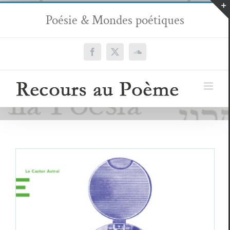
Passer
Poésie & Mondes poétiques
au
contenu
Facebook
X
SoundCloud