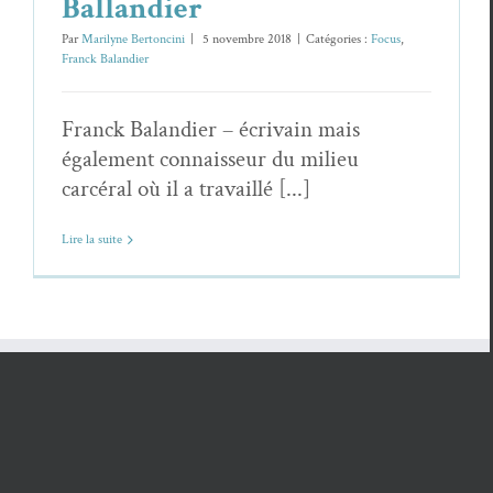
Ballandier
Par
Marilyne Bertoncini
|
5 novembre 2018
|
Catégories :
Focus
,
Franck Balandier
Franck Balandier – écrivain mais
également connaisseur du milieu
carcéral où il a travaillé [...]
Lire la suite