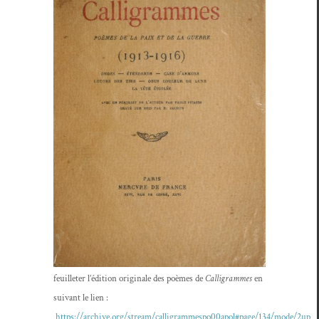
feuil­leter l’édi­tion orig­i­nale des poèmes de
Cal­ligrammes
en
suiv­ant le lien :
https://archive.org/stream/calligrammespo00apol#page/134/mode/2up