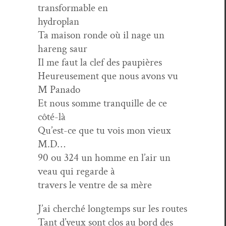
trans­formable en
hydroplan
Ta mai­son ronde où il nage un
hareng saur
Il me faut la clef des paupières
Heureuse­ment que nous avons vu
M Panado
Et nous somme tran­quille de ce
côté-là
Qu’est-ce que tu vois mon vieux
M.D…
90 ou 324 un homme en l’air un
veau qui regarde à
tra­vers le ven­tre de sa mère
J’ai cher­ché longtemps sur les routes
Tant d’yeux sont clos au bord des