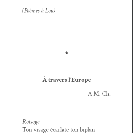
(Poèmes à Lou)
*
À tra­vers l’Europe
A M. Ch.
Rot­soge
Ton vis­age écar­late ton biplan