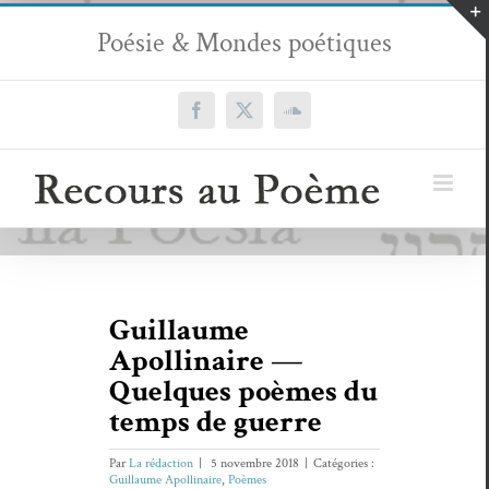
Passer
Poésie & Mondes poétiques
au
contenu
Facebook
X
SoundCloud
Guillaume
Apollinaire —
Quelques poèmes du
temps de guerre
Par
La rédaction
|
5 novembre 2018
|
Catégories :
Guillaume Apollinaire
,
Poèmes