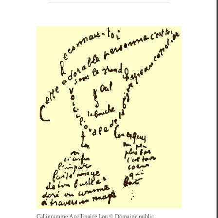
Cal­ligramme Apol­li­naire Lou © Domaine public