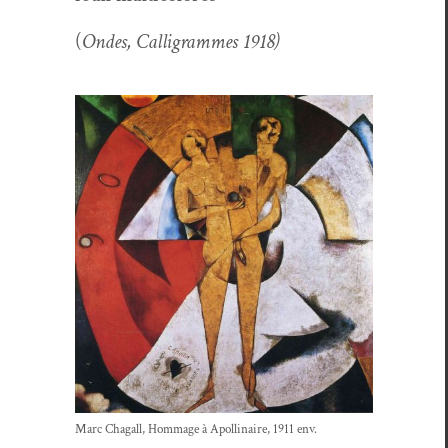
(
Ondes, Cal­ligrammes 1918)
Marc Cha­gall, Hom­mage à Apol­li­naire, 1911 env.