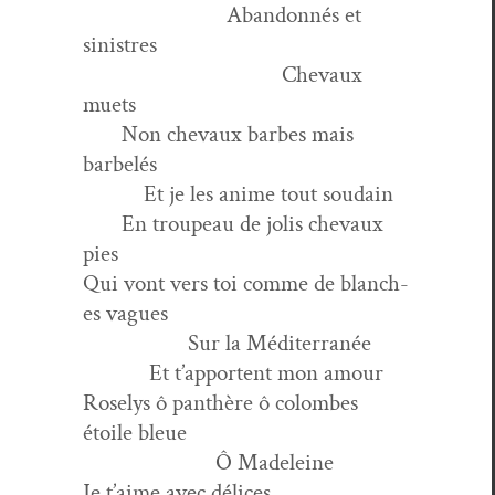
Aban­don­nés et
sinistres
Chevaux
muets
Non chevaux barbes mais
barbelés
Et je les ani­me tout soudain
En trou­peau de jolis chevaux
pies
Qui vont vers toi comme de blanch­
es vagues
Sur la Méditerranée
Et t’apportent mon amour
Roselys ô pan­thère ô colombes
étoile bleue
Ô Madeleine
Je t’aime avec délices