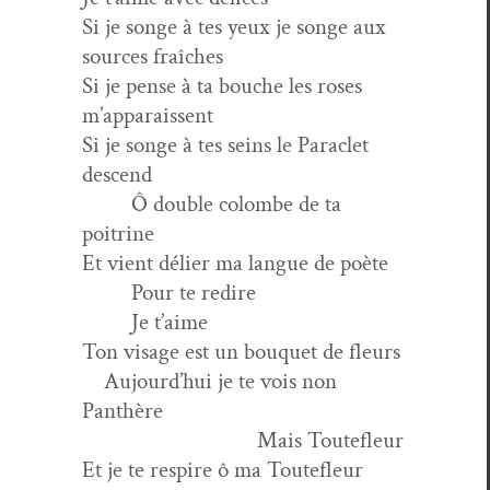
Si je songe à tes yeux je songe aux
sources fraîches
Si je pense à ta bouche les ros­es
m’apparaissent
Si je songe à tes seins le Par­a­clet
descend
Ô dou­ble colombe de ta
poitrine
Et vient déli­er ma langue de poète
Pour te redire
Je t’aime
Ton vis­age est un bou­quet de fleurs
Aujourd’hui je te vois non
Panthère
Mais Toutefleur
Et je te respire ô ma Toutefleur