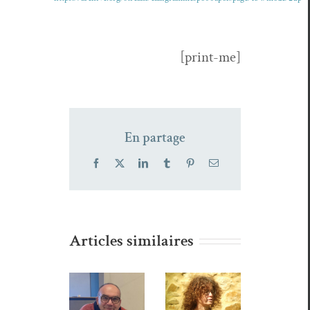
[print-me]
En partage
Facebook
X
LinkedIn
Tumblr
Pinterest
Email
Articles similaires
Wald,
Portes
Anne
Vincent