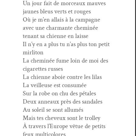
Un jour fait de morceaux mauves
jaunes bleus verts et rouges
Où je m’en allais à la campagne
avec une char­mante cheminée
ten­ant sa chi­enne en laisse
Il n’y en a plus tu n’as plus ton petit
mirliton
La chem­inée fume loin de moi des
cig­a­rettes russes
La chi­enne aboie con­tre les lilas
La veilleuse est consumée
Sur la robe on chu des pétales
Deux anneaux près des sandales
Au soleil se sont allumés
Mais tes cheveux sont le trolley
À tra­vers l’Europe vêtue de petits
feux multicolores