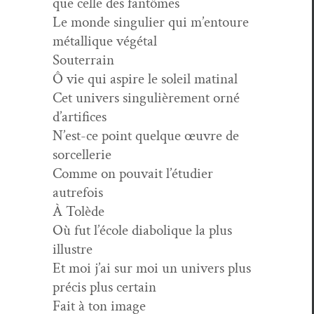
que celle des fantômes
Le monde sin­guli­er qui m’entoure
métallique végétal
Souterrain
Ô vie qui aspire le soleil matinal
Cet univers sin­gulière­ment orné
d’artifices
N’est-ce point quelque œuvre de
sorcellerie
Comme on pou­vait l’étudier
autrefois
À Tolède
Où fut l’école dia­bolique la plus
illustre
Et moi j’ai sur moi un univers plus
pré­cis plus certain
Fait à ton image