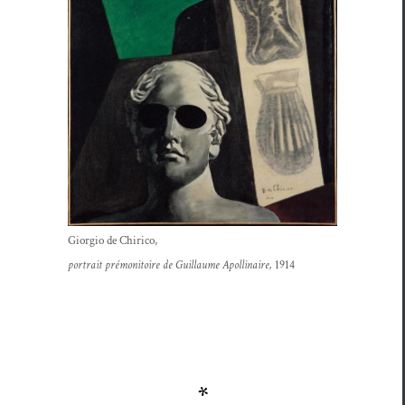
Gior­gio de Chirico,
por­trait pré­moni­toire de Guil­laume Apol­li­naire,
1914
*