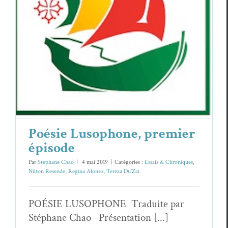
Poésie Lusophone, premier épisode
Essais & Chroniques
Nilton Resende
Regina Alonso
Tereza Du'Zai
Poésie Lusophone, premier
épisode
Par
Stephane Chao
|
4 mai 2019
|
Catégories :
Essais & Chroniques
,
Nilton Resende
,
Regina Alonso
,
Tereza Du'Zai
POÉSIE LUSOPHONE Traduite par
Stéphane Chao Présentation [...]