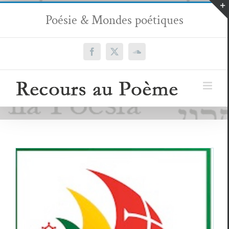
Passer
Poésie & Mondes poétiques
au
contenu
Facebook
X
SoundCloud