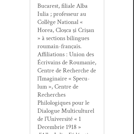
Bucarest, fil­iale Alba
Iulia ; pro­fesseur au
Col­lège Nation­al «
Horea, Cloş­ca şi Crişan
» à sec­tions bilingues
roumain-français.
Affil­i­a­tions : Union des
Écrivains de Roumanie,
Cen­tre de Recherche de
l’Imaginaire « Specu­
lum », Cen­tre de
Recherch­es
Philologiques pour le
Dia­logue Mul­ti­cul­turel
de l’Université « 1
Decem­brie 1918 »