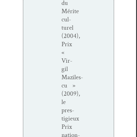
du
Mérite
cul­
turel
(2004),
Prix
«
Vir­
gil
Maziles­
cu »
(2009),
le
pres­
tigieux
Prix
nation­