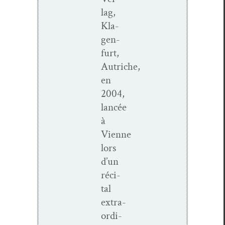
lag,
Kla­
gen­
furt,
Autriche,
en
2004,
lancée
à
Vienne
lors
d’un
réc­i­
tal
extra­
or­di­