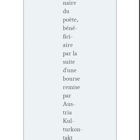
naire
du
poète,
béné­
fi­ci­
aire
par la
suite
d’une
bourse
remise
par
Aus­
tria
Kul­
turkon­
takt