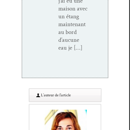
j’ai eu une
mai­son avec
un étang
main­tenant
au bord
d’aucune
eau je […]
L’au­teur de l’article