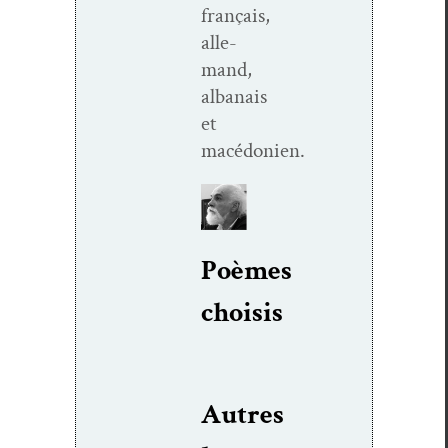
français,
alle­
mand,
albanais
et
macédonien.
Poèmes
choi­sis
Autres