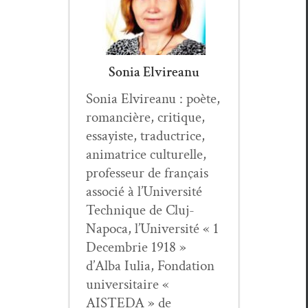
Sonia Elvireanu
Sonia Elvire­anu : poète,
roman­cière, cri­tique,
essay­iste, tra­duc­trice,
ani­ma­trice cul­turelle,
pro­fesseur de français
asso­cié à l’Université
Tech­nique de Cluj-
Napoca, l’Université « 1
Decem­brie 1918 »
d’Alba Iulia, Fon­da­tion
uni­ver­si­taire «
AISTEDA » de