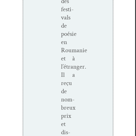
des
fes­ti­
vals
de
poésie
en
Roumanie
et à
l’étranger.
Il a
reçu
de
nom­
breux
prix
et
dis­