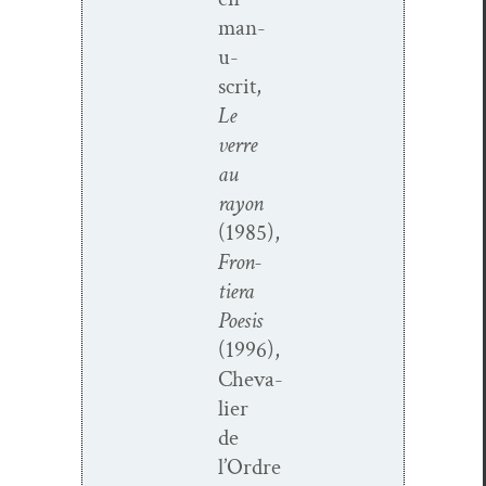
man­
u­
scrit,
Le
verre
au
ray­on
(1985),
Fron­
tiera
Poe­sis
(1996),
Cheva­
lier
de
l’Ordre