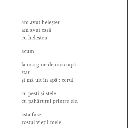
am avut heleşteu
am avut casă
cu heleşteu
acum
la mar­gine de nicio apă
stau
şi mă uit în apă : cerul
cu peşti şi stele
cu păhăruţul print­re ele.
ăsta fuse
ros­tul vieţii mele