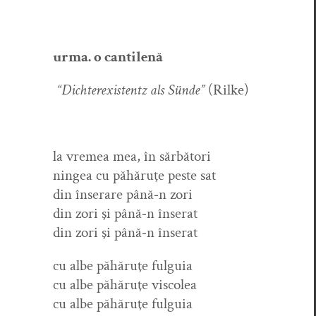
urma. o cantilenă
“Dichterex­is­tentz als Sünde”
(Rilke)
la vre­mea mea, în sărbători
ningea cu păhăruţe peste sat
din înser­are până‑n zori
din zori şi până‑n înserat
din zori şi până‑n înserat
cu albe păhăruţe fulguia
cu albe păhăruţe viscolea
cu albe păhăruţe fulguia