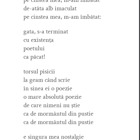
de-atâ­ta alb imaculat
pe cin­stea mea, m‑am îmbătat:
gata, s‑a terminat
cu existenţa
poetului
ca păcat!
tor­sul pisicii
la geam când scrie
în sinea ei o poezie
o mare abso­lută poezie
de care nimeni nu ştie
ca de mor­mân­tul din pustie
ca de mor­mân­tul din pustie
e sin­gu­ra mea nostalgie