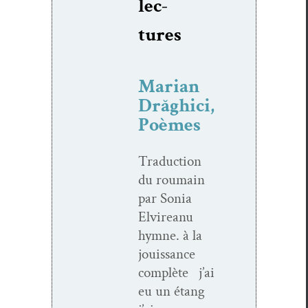
lec­
tures
Marian
Drăghici,
Poèmes
Tra­duc­tion
du roumain
par Sonia
Elvire­anu
hymne. à la
jouis­sance
com­plète j’ai
eu un étang