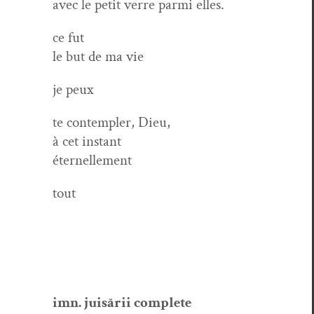
avec le petit verre par­mi elles.
ce fut
le but de ma vie
je peux
te con­tem­pler, Dieu,
à cet instant
éternellement
tout
imn. juisării complete