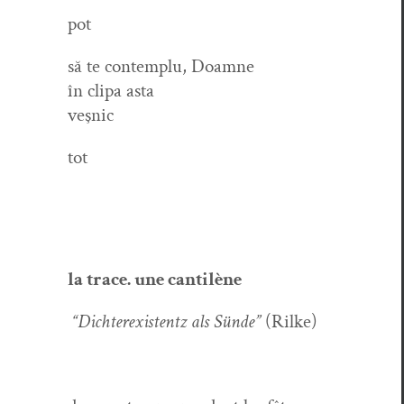
pot
să te con­tem­plu, Doamne
în cli­pa asta
veşnic
tot
la trace. une cantilène
“Dichterex­is­tentz als Sünde”
(Rilke)