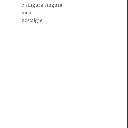
e sin­gu­ra singura
mea
nostalgie.