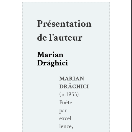
Présentation
de l’auteur
Marian
Drăghici
MARIAN
DRĂGHICI
(n.1953).
Poète
par
excel­
lence,