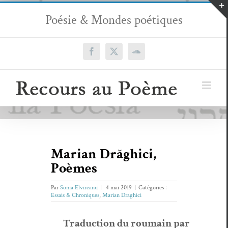
Passer
Poésie & Mondes poétiques
au
contenu
Facebook
X
SoundCloud
Marian Drăghici,
Poèmes
Par
Sonia Elvireanu
|
4 mai 2019
|
Catégories :
Essais & Chroniques
,
Marian Drăghici
Tra­duc­tion du roumain par