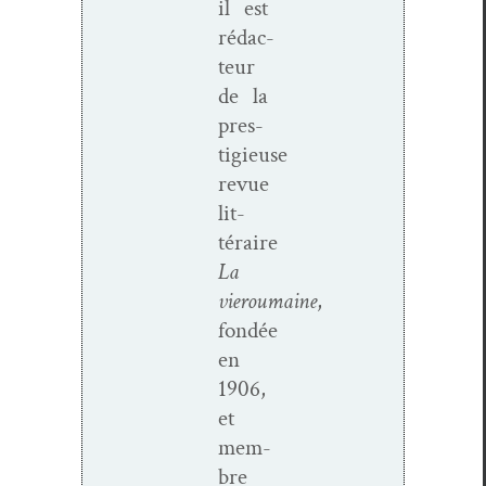
il est
rédac­
teur
de la
pres­
tigieuse
revue
lit­
téraire
La
vie
roumaine
,
fondée
en
1906,
et
mem­
bre