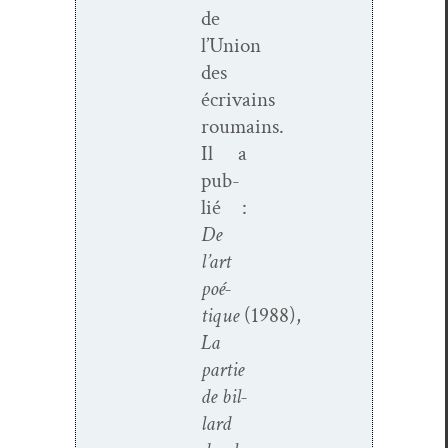
de
l’Union
des
écrivains
roumains.
Il a
pub­
lié :
De
l’art
poé­
tique
(1988),
La
par­tie
de bil­
lard