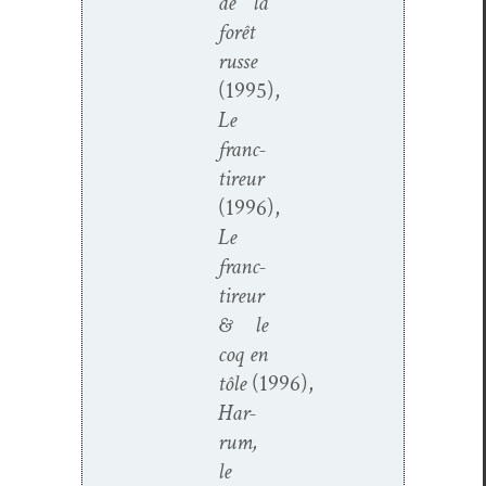
de la
forêt
russe
(1995),
Le
franc-
tireur
(1996),
Le
franc-
tireur
& le
coq en
tôle
(1996),
Har­
rum,
le