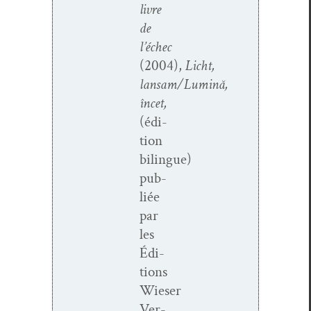
livre
de
l’échec
(2004),
Licht,
lansam/Lumină,
încet,
(édi­
tion
bilingue)
pub­
liée
par
les
Édi­
tions
Wieser
Ver­