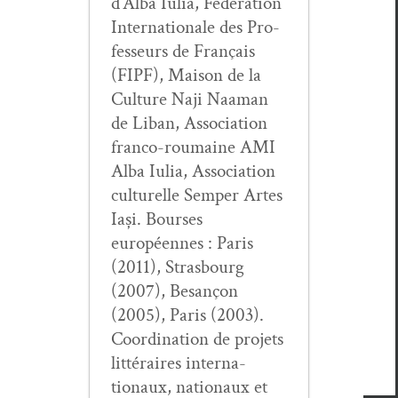
d’Alba Iulia, Fédéra­tion
Inter­na­tionale des Pro­
fesseurs de Français
(FIPF), Mai­son de la
Cul­ture Naji Naa­man
de Liban, Asso­ci­a­tion
fran­co-roumaine AMI
Alba Iulia, Asso­ci­a­tion
cul­turelle Sem­per Artes
Iași. Bours­es
européennes : Paris
(2011), Stras­bourg
(2007), Besançon
(2005), Paris (2003).
Coor­di­na­tion de pro­jets
lit­téraires inter­na­
tionaux, nationaux et