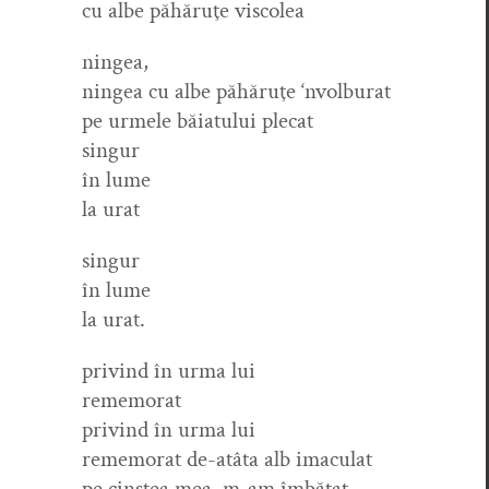
cu albe păhăruţe viscolea
ningea,
ningea cu albe păhăruţe ‘nvol­bu­rat
pe urmele băiat­u­lui plecat
singur
în lume
la urat
sin­gur
în lume
la urat.
privind în urma lui
rememorat
privind în urma lui
remem­o­rat de-atâ­ta alb imaculat
pe cin­stea mea, m‑am îmbătat