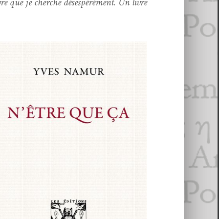
vre que je cherche dés­espéré­ment.
Un livre