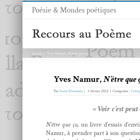
Passer
Poésie & Mondes poétiques
au
contenu
Yves Namur, N’être que ça
Accueil
Yves Namur,
N’être que 
Par
Sonia Elvireanu
|
5 février 2022
|
Catégories :
Critiq
« Voir c’est peu
N’être que ça,
un livre d’essais d’env
Namur, à pren­dre part à son ques­tion