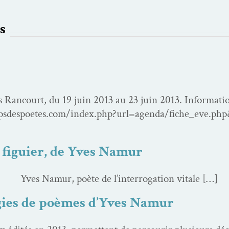
s
Ran­court, du 19 juin 2013 au 23 juin 2013. Infor­ma­tion
sdespoetes.com/index.php?url=agenda/fiche_eve.php&
e/
u figuier, de Yves Namur
oète de l’interrogation vitale […]
ies de poèmes d’Yves Namur