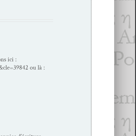
s ici :
cle=39842 ou là :