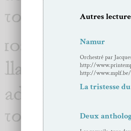
Autres lec­ture
Namur
Orchestré par Jacques 
http://www.printemp
http://www.mplf.b
La tristesse d
Yves Namur, p
Deux antholog