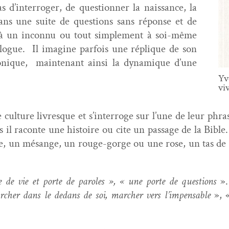
 d’interroger, de ques­tion­ner la nais­sance, la
dans une suite de ques­tions sans réponse et de
e à un incon­nu ou tout sim­ple­ment à soi-même
­logue. Il imag­ine par­fois une réplique de son
ironique, main­tenant ain­si la dynamique d’une
Yv
viv
de cul­ture livresque et s’in­ter­roge sur l’une de leur ph
is il racon­te une his­toire ou cite un pas­sage de la Bible
le, un mésange, un rouge-gorge ou une rose, un tas de fe
e de vie et porte de paroles », « une porte de ques­tions
»
archer dans le dedans de soi, marcher vers l’impensable
», 