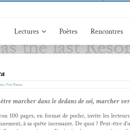
Lectures
Poètes
Rencontres
ça
ues
,
Yves Namur
t-être marcher dans le dedans de soi, marcher ve
iron 100 pages, en for­mat de poche, invite les lecteurs
­nement, à sa quête inces­sante. De quoi ? Peut-être d’un