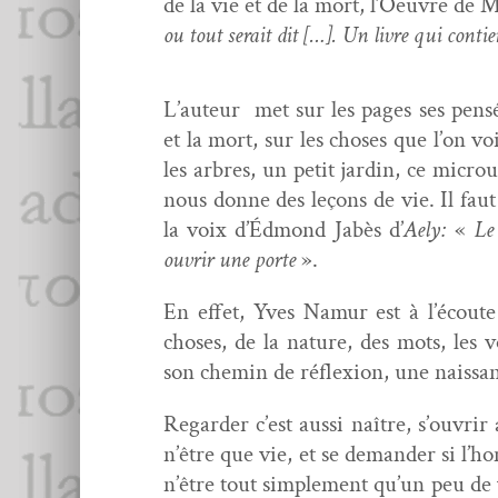
de la vie et de la mort, l’Oeuvre de M
ou tout serait dit […]. Un livre qui con­t
L’auteur met sur les pages ses pen­sées
et la mort, sur les choses que l’on voi
les arbres, un petit jardin, ce microu
nous donne des leçons de vie. Il faut 
la voix d’Édmond Jabès d’
Aely:
«
Le 
ouvrir une porte
».
En effet, Yves Namur est à l’écoute 
choses, de la nature, des mots, les voi
son chemin de réflex­ion, une nais­sa
Regarder c’est aus­si naître, s’ouvri
n’être que vie, et se deman­der si l’h
n’être tout sim­ple­ment qu’un peu de 