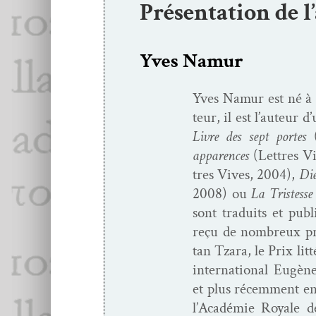
Présentation de l
Yves Namur
Yves Namur est né à 
teur, il est l’auteur 
Livre des sept portes
apparences
(Let­tres V
tres Vives, 2004),
Di
2008) ou
La Tristesse
sont traduits et pub­
reçu de nom­breux pri
tan Tzara, le Prix lit
inter­na­tion­al Eugè
et plus récem­ment en
l’Académie Royale de