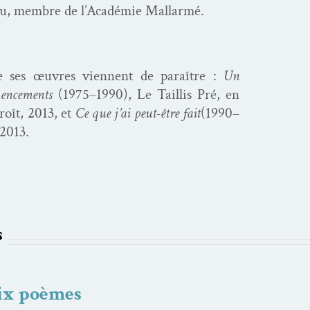
peu, mem­bre de l’Académie Mallarmé.
e ses œuvres vien­nent de paraître :
Un
mence­ments
(1975–1990), Le Tail­lis Pré, en
roît, 2013, et
Ce que j’ai peut-être fait
(1990–
 2013.
s
ix poèmes