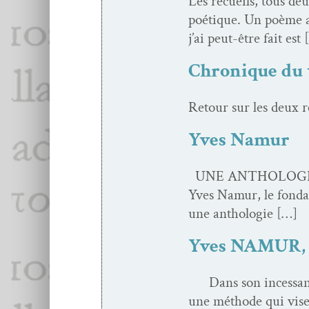
Les recueils, tous deu
poé­tique. Un poème a
j’ai peut-être fait est
Chronique du 
Retour sur les deux r
Yves Namur
UNE ANTHOLOGIE PAR
Yves Namur, le fon­da­
une anthologie […]
Yves NAMUR, Le
Dans son inces­sant 
une méth­ode qui vise 