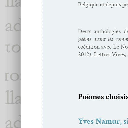
Bel­gique et depuis 
Deux antholo­gies d
poème avant les com­
coédi­tion avec Le No
2012), Let­tres Vives,
Poèmes choi­si
Yves Namur, s