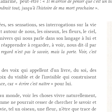
al­lar­mé, peut-être : «
Il m’arrive de penser que c’est un li
iendrait tout, jusqu’à l’histoire de ma mort prochaine
».
, ses sen­sa­tions, ses inter­ro­ga­tions sur la vie
t autour de nous, les oiseaux, les fleurs, le ciel,
nivers qui nous par­le dans son lan­gage à lui et
réap­pren­dre à regarder, à voir, nous dit-il par
regard n’est pas le savoir, mais la porte. Voir, c’est
des voix qui appel­lent d’un livre, du soi, des
x du vis­i­ble et de l’invisible qui con­stru­isent
nce, car «
écrire c’est naître
» pour lui.
r au monde, voir les choses vivre naturelle­ment,
omme ne pour­rait cess­er de chercher le savoir et
vie, tel un oiseau, une fleur, n’être que trace de