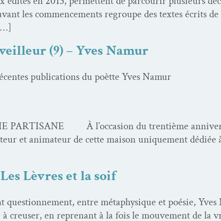
x édités en 2013, per­me­t­tent de par­courir plusieurs déc
vant les com­mence­ments regroupe des textes écrits de
 […]
veilleur (9) – Yves Namur
écentes pub­li­ca­tions du poètte Yves Namur
TISANE À l’occasion du tren­tième anniver­saire
teur et ani­ma­teur de cette mai­son unique­ment dédiée à 
s Lèvres et la soif
ques­tion­nement, entre méta­physique et poésie, Yves
à creuser, en reprenant à la fois le mou­ve­ment de la vr