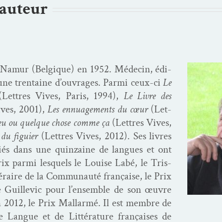
’auteur
Namur (Bel­gique) en 1952. Médecin, édi­
d’une trentaine d’ouvrages. Par­mi ceux-ci
Le
(Let­tres Vives, Paris, 1994),
Le Livre des
ives, 2001),
Les ennu­age­ments du cœur
(Let­
eu ou quelque chose comme ça
(Let­tres Vives,
 du figu­ier
(Let­tres Vives, 2012). Ses livres
liés dans une quin­zaine de langues et ont
x par­mi lesquels le Louise Labé, le Tris­
­téraire de la Com­mu­nauté française, le Prix
ne Guille­vic pour l’ensemble de son œuvre
 2012, le Prix Mal­lar­mé. Il est mem­bre de
 Langue et de Lit­téra­ture français­es de