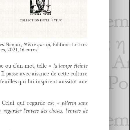
es Namur,
N’être que ça,
Édi­tions Let­tres
es, 2021, 16 euros.
rase ou d’un mot, telle «
la lampe éteinte
. Il passe avec aisance de cette cul­ture
uilles qui lui inspirent aus­sitôt une
. Celui qui regarde est
« pèlerin
sans
«
regarder l’envers des choses, l’envers de