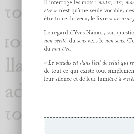
Il inter­roge les mots :
naître, être, mort
être
»
n’est qu’une seule voca­ble, c’e
être trace du vécu, le livre «
un urne 
Le regard d’Yves Namur, son ques­tion­n
non-vérité
, du
sens
vers le
non-sens
. C’
du
non-être
.
«
Le par­adis est dans l’œil de celui qui r
de tout ce qui existe tout sim­ple­men
leur silence et de leur lumière à
«
n’ê