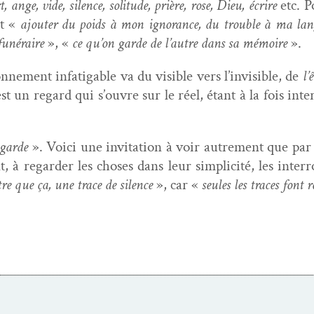
, ange, vide, silence, soli­tude, prière, rose, Dieu, écrire
etc. P
st «
ajouter du poids à mon igno­rance, du trou­ble à ma la
funéraire
», «
ce qu’on garde de l’autre dans sa mémoire
».
ement infati­ga­ble va du vis­i­ble vers l’invisible, de
l’
est un regard qui s’ouvre sur le réel, étant à la fois inte
egarde
». Voici une invi­ta­tion à voir autrement que par l
t, à regarder les choses dans leur sim­plic­ité, les inter
tre que ça, une trace de silence
», car «
seules les traces font r