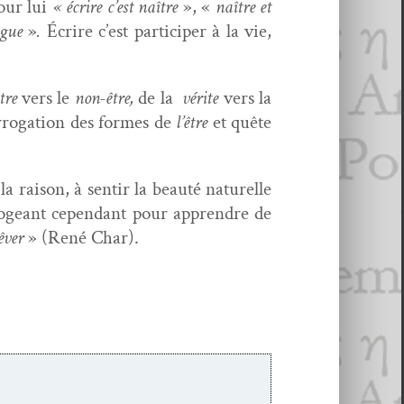
our lui
« écrire c’est naître
», «
naître et
ngue
»
.
Écrire c’est par­ticiper à la vie,
être
vers le
non-être,
de la
vérite
vers la
r­ro­ga­tion des formes de
l’être
et quête
a rai­son, à sen­tir la beauté naturelle
­ro­geant cepen­dant pour appren­dre de
êver
» (René Char).