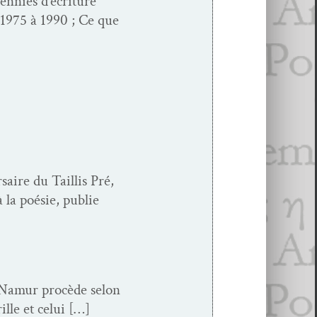
en­nies d’écriture
 1975 à 1990 ; Ce que
 du Tail­lis Pré,
la poésie, pub­lie
 Namur procède selon
ille et celui […]