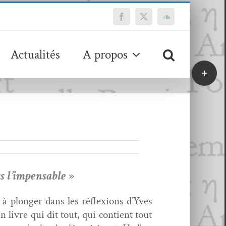
Facebook
X
SoundCloud
Actualités
A propos
Bascule
de
la
zone
de
la
barre
coulissa
rs l’impensable
»
 à plonger dans les réflex­ions d’Yves
 livre qui dit tout, qui con­tient tout