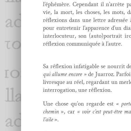
l’éphémère. Cepen­dant il n’arrête pas
vie, la mort, les choses, les mots, 
réflex­ions dans une let­tre adressé
pour entretenir l’apparence d’un dia
inter­locu­teur, son (auto)portrait 
réflex­ion com­mu­niquée à l’autre.
Sa réflex­ion infati­ga­ble se nour­rit 
qui allume encore »
de Juar­roz. Par­fo
livresque au réel, regar­dant un mer­
inter­ro­ga­tion, une réflexion.
Une chose qu’on regarde est
« port
chemin
», car
« voir c’est peut-être m
l’aile
».