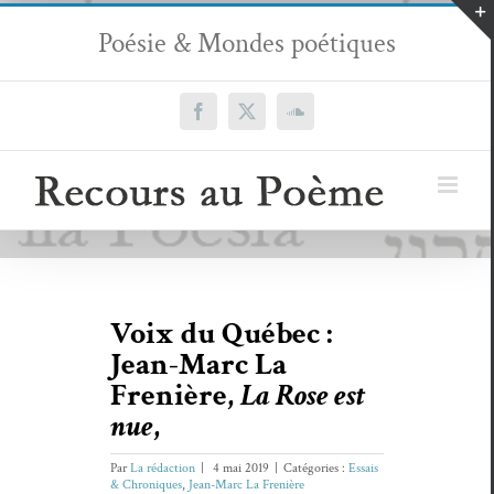
Passer
Poésie & Mondes poétiques
au
contenu
Facebook
X
SoundCloud
Voix du Québec :
Jean-Marc La
Frenière,
La Rose est
nue
,
Par
La rédaction
|
4 mai 2019
|
Catégories :
Essais
& Chroniques
,
Jean-Marc La Frenière