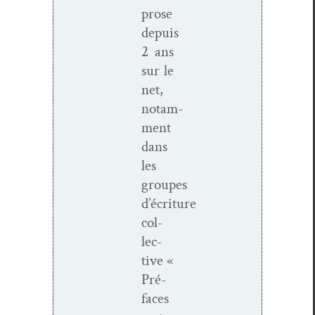
prose
depuis
2 ans
sur le
net,
notam­
ment
dans
les
groupes
d’écriture
col­
lec­
tive «
Pré­
faces