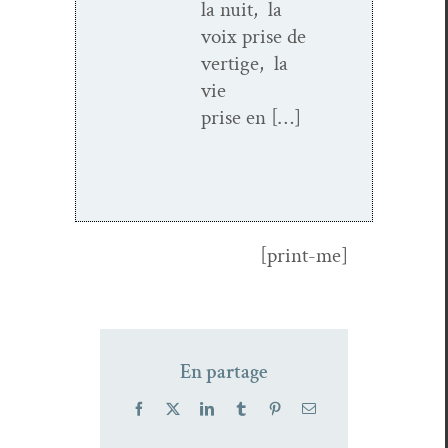
la nuit, la
voix prise de
ver­tige, la
vie
prise en […]
[print-me]
En partage
Facebook
X
LinkedIn
Tumblr
Pinterest
Email