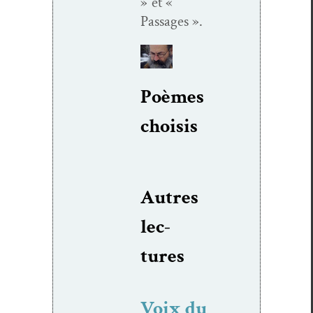
» et «
Passages ».
Poèmes
choi­sis
Autres
lec­
tures
Voix du