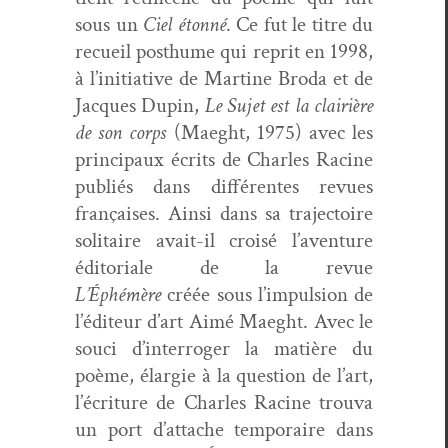
sous un
Ciel éton­né
. Ce fut le titre du
recueil posthume qui reprit en 1998,
à l’initiative de Mar­tine Bro­da et de
Jacques Dupin,
Le Sujet est la clair­ière
de son corps
(Maeght, 1975) avec les
prin­ci­paux écrits de Charles Racine
pub­liés dans dif­férentes revues
français­es. Ain­si dans sa tra­jec­toire
soli­taire avait-il croisé l’aventure
édi­to­ri­ale de la revue
L’Éphémère
créée sous l’impulsion de
l’éditeur d’art Aimé Maeght. Avec le
souci d’interroger la matière du
poème, élargie à la ques­tion de l’art,
l’écriture de Charles Racine trou­va
un port d’attache tem­po­raire dans