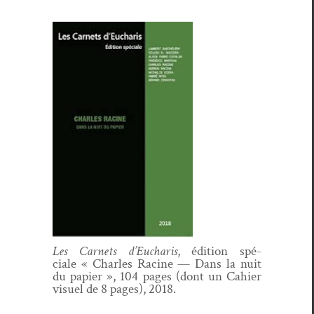
Les Car­nets d’Eucharis
, édi­tion spé­
ciale « Charles Racine — Dans la nuit
du papi­er », 104 pages (dont un Cahi­er
visuel de 8 pages), 2018.