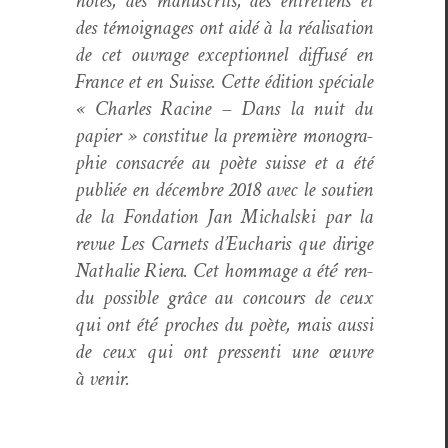
notes, des man­u­scrits, des entre­tiens et
des témoignages ont aidé à la réal­i­sa­tion
de cet ouvrage excep­tion­nel dif­fusé en
France et en Suisse. Cette édi­tion spé­ciale
« Charles Racine – Dans la nuit du
papi­er » con­stitue la pre­mière mono­gra­
phie con­sacrée au poète suisse et a été
pub­liée en décem­bre 2018 avec le sou­tien
de la Fon­da­tion Jan Michal­s­ki par la
revue Les Car­nets d’Eucharis que dirige
Nathalie Riera. Cet hom­mage a été́ ren­
du pos­si­ble grâce au con­cours de ceux
qui ont été́ proches du poète, mais aus­si
de ceux qui ont pressen­ti une œuvre
à venir.