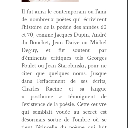
Il fut ain­si le con­tem­po­rain ou l’ami
de nom­breux poètes qui écrivirent
l’histoire de la poésie des années 60
et 70, comme Jacques Dupin, André
du Bouchet, Jean Daive ou Michel
Deguy, et fut soutenu par
d’éminents cri­tiques tels Georges
Poulet ou Jean Starobin­s­ki, pour ne
citer que quelques noms. Jusque
dans l’effacement de ses écrits,
Charles Racine et sa langue
« posthume » témoignent de
l’existence de la poésie. Cette œuvre
qui sem­blait vouée au secret est
désor­mais sor­tie de l’ombre où se
tient l’étincelle du poème qui luit