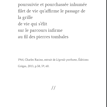
pour­suiv­ie et pour­chas­sée inhumée
filet de vie qu’affirme le pas­sage de
la grille
de vie qui s’élit
sur le par­cours infirme
au fil des pier­res tombales
1964, Charles Racine, extrait de
Légende posthume
, Édi­tions
Grèges, 2013, p.58, 59, 60.
//