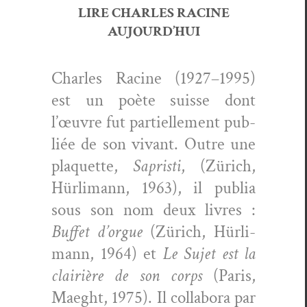
LIRE CHARLES RACINE
AUJOURD’HUI
Charles Racine (1927–1995)
est un poète suisse dont
l’œuvre fut par­tielle­ment pub­
liée de son vivant. Out­re une
pla­que­tte,
Sapristi
, (Zürich,
Hür­li­mann, 1963), il pub­lia
sous son nom deux livres :
Buf­fet d’orgue
(Zürich, Hür­li­
mann, 1964) et
Le Sujet est la
clair­ière de son corps
(Paris,
Maeght, 1975). Il col­lab­o­ra par