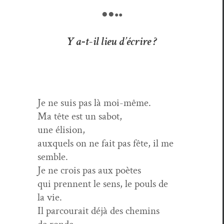
●●
●●
Y a‑t-il lieu d’écrire ?
Je ne suis pas là moi-même.
Ma tête est un sabot,
une élision,
aux­quels on ne fait pas fête, il me
semble.
Je ne crois pas aux poètes
qui pren­nent le sens, le pouls de
la vie.
Il par­courait déjà des chemins