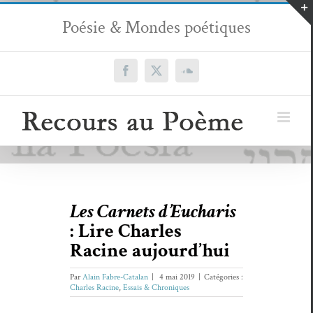
Passer
Poésie & Mondes poétiques
au
contenu
Facebook
X
SoundCloud
Les Carnets d’Eucharis
: Lire Charles
Racine aujourd’hui
Par
Alain Fabre-Catalan
|
4 mai 2019
|
Catégories :
Charles Racine
,
Essais & Chroniques