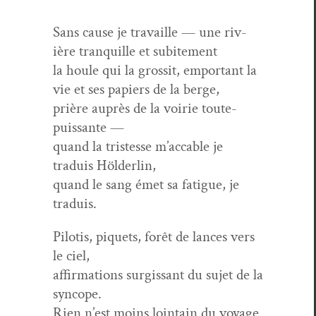
Sans cause je tra­vaille — une riv­
ière tran­quille et subitement
la houle qui la grossit, empor­tant la
vie et ses papiers de la berge,
prière auprès de la voirie toute-
puissante —
quand la tristesse m’ac­ca­ble je
traduis Hölderlin,
quand le sang émet sa fatigue, je
traduis.
Pilo­tis, piquets, forêt de lances vers
le ciel,
affir­ma­tions sur­gis­sant du sujet de la
syncope.
Rien n’est moins loin­tain du voy­age