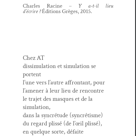
Charles Racine –
Y a‑t-il lieu
d’écrire ?
Édi­tions Grèges, 2015.
Chez AT
dis­sim­u­la­tion et sim­u­la­tion se
portent
l’une vers l’autre affrontant, pour
l’amener à leur lieu de rencontre
le tra­jet des masques et de la
simulation,
dans la syn­cré­tude (syn­crétisme)
du regard plis­sé (de l’œil plissé),
en quelque sorte, défaite