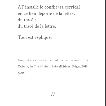
AT installe le con­flit (sa corrida)
en ce lien déporté de la let­tre,
du tracé ;
du tracé de la lettre.
Tout est répliqué.
1967, Charles Racine, extrait de « Ren­con­tre de
Tàpies », in
Y a‑t-il lieu d’écrire ?
Édi­tions Grèges, 2015,
p.208.
//