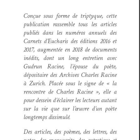
Conçue sous forme de trip­tyque, cette
pub­li­ca­tion rassem­ble tous les arti­cles
pub­liés dans les numéros annuels des
Car­nets d’Eucharis des édi­tions 2016 et
2017, aug­men­tée en 2018 de doc­u­ments
inédits, dont un long entre­tien avec
Gudrun Racine, l’épouse du poète,
déposi­taire des Archives Charles Racine
à Zurich. Placée sous le signe de « la
ren­con­tre de Charles Racine », elle a
pour des­sein d’éclairer les lecteurs autant
sur la vie que sur l’œuvre d’un poète
longtemps dissimulé.
Des arti­cles, des poèmes, des let­tres, des