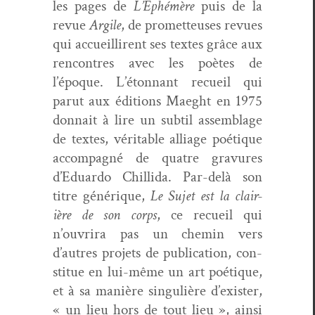
les pages de
L’Éphémère
puis de la
revue
Argile
, de promet­teuses revues
qui accueil­lirent ses textes grâce aux
ren­con­tres avec les poètes de
l’époque. L’étonnant recueil qui
parut aux édi­tions Maeght en 1975
don­nait à lire un sub­til assem­blage
de textes, véri­ta­ble alliage poé­tique
accom­pa­g­né de qua­tre gravures
d’Eduardo Chill­i­da. Par-delà son
titre générique,
Le Sujet est la clair­
ière de son corps
, ce recueil qui
n’ouvrira pas un chemin vers
d’autres pro­jets de pub­li­ca­tion, con­
stitue en lui-même un art poé­tique,
et à sa manière sin­gulière d’exister,
« un lieu hors de tout lieu », ain­si