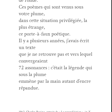
de ronde.
Ces poèmes qui sont venus sous
votre plume,
dans cette sit­u­a­tion priv­ilégiée, la
plus étrange,
ce porte-à-faux poétique.
Il y a plusieurs années, j’avais écrit
un texte
que je ne retrou­ve pas et vers lequel
convergeaient
72 asso­nances : c’était la légende qui
sous la plume
emmène par la main autant d’encre
répandue.
1962, Charles Racine, extrait de « Le regard laiti­er », in
Y