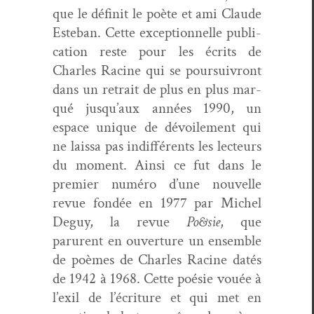
que le définit le poète et ami Claude
Este­ban. Cette excep­tion­nelle pub­li­
ca­tion reste pour les écrits de
Charles Racine qui se pour­suiv­ront
dans un retrait de plus en plus mar­
qué jusqu’aux années 1990, un
espace unique de dévoile­ment qui
ne lais­sa pas indif­férents les lecteurs
du moment. Ain­si ce fut dans le
pre­mier numéro d’une nou­velle
revue fondée en 1977 par Michel
Deguy, la revue
Po&sie
, que
parurent en ouver­ture un ensem­ble
de poèmes de Charles Racine datés
de 1942 à 1968. Cette poésie vouée à
l’exil de l’écriture et qui met en