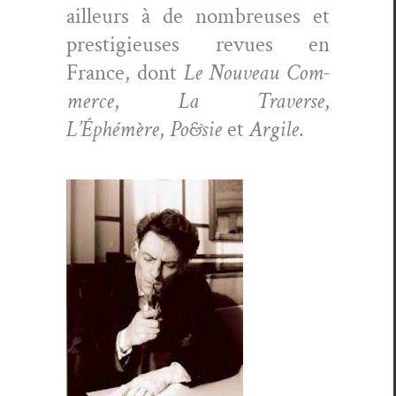
ailleurs à de nom­breuses et
pres­tigieuses revues en
France, dont
Le Nou­veau Com­
merce
,
La Tra­verse
,
L’Éphémère
,
Po&sie
et
Argile
.