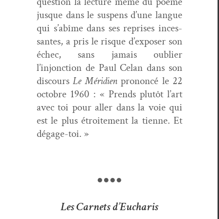
ques­tion la lec­ture même du poème
jusque dans le sus­pens d’une langue
qui s’abîme dans ses repris­es inces­
santes, a pris le risque d’exposer son
échec, sans jamais oubli­er
l’injonction de Paul Celan dans son
dis­cours
Le Méri­di­en
pronon­cé le 22
octo­bre 1960 : « Prends plutôt l’art
avec toi pour aller dans la voie qui
est le plus étroite­ment la tienne. Et
dégage-toi. »
●●●●
Les Carnets d’Eucharis