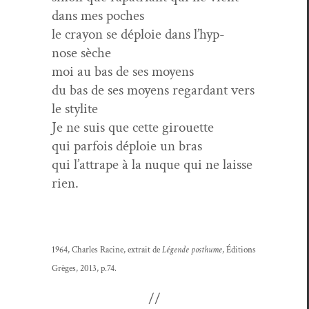
dans mes poches
le cray­on se déploie dans l’hyp­
nose sèche
moi au bas de ses moyens
du bas de ses moyens regar­dant vers
le stylite
Je ne suis que cette girouette
qui par­fois déploie un bras
qui l’at­trape à la nuque qui ne laisse
rien.
1964, Charles Racine, extrait de
Légende posthume
, Édi­tions
Grèges, 2013, p.74.
//