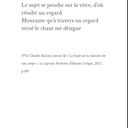
Le sujet se penche sur la vit­re, d’où
résulte un regard
Mourante qu’à tra­vers un regard
ver­sé le chant me désigne
1974, Charles Racine, extrait de « Le Sujet est la clair­ière de
son corps », in
Légende Posthume
, Édi­tions Grèges, 2013,
p.189.