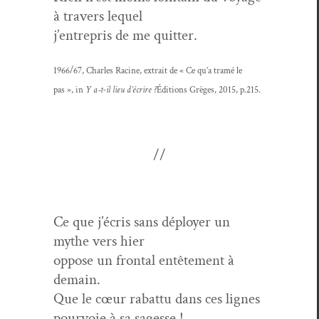
à tra­vers lequel
j’en­tre­pris de me quitter.
1966/67, Charles Racine, extrait de « Ce qu’a tramé le
pas », in
Y a‑t-il lieu d’écrire ?
Édi­tions Grèges, 2015, p.215.
//
Ce que j’écris sans déploy­er un
mythe vers hier
oppose un frontal entête­ment à
demain.
Que le cœur rabat­tu dans ces lignes
pour­voie à sa sagesse !