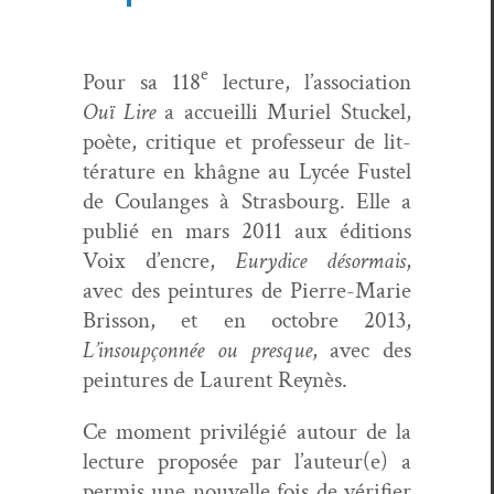
e
Pour sa 118
lec­ture, l’association
Ouï Lire
a accueil­li Muriel Stuck­el,
poète, cri­tique et pro­fesseur de lit­
téra­ture en khâgne au Lycée Fus­tel
de Coulanges à Stras­bourg. Elle a
pub­lié en mars 2011 aux édi­tions
Voix d’encre,
Eury­dice désor­mais
,
avec des pein­tures de Pierre-Marie
Bris­son, et en octo­bre 2013,
L’insoupçonnée ou presque
, avec des
pein­tures de Lau­rent Reynès.
Ce moment priv­ilégié autour de la
lec­ture pro­posée par l’auteur(e) a
per­mis une nou­velle fois de véri­fi­er