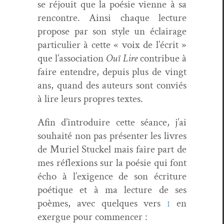
se réjouit que la poésie vienne à sa
ren­con­tre. Ain­si chaque lec­ture
pro­pose par son style un éclairage
par­ti­c­uli­er à cette « voix de l’écrit »
que l’association
Ouï Lire
con­tribue à
faire enten­dre, depuis plus de vingt
ans, quand des auteurs sont con­viés
à lire leurs pro­pres textes.
Afin d’introduire cette séance, j’ai
souhaité non pas présen­ter les livres
de Muriel Stuck­el mais faire part de
mes réflex­ions sur la poésie qui font
écho à l’exigence de son écri­t­ure
poé­tique et à ma lec­ture de ses
poèmes, avec quelques vers
en
1
exer­gue pour commencer :