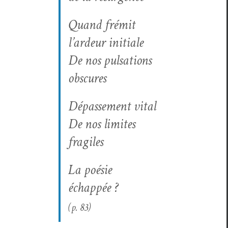
Quand frémit
l’ardeur initiale
De nos pul­sa­tions
obscures
Dépasse­ment vital
De nos lim­ites
fragiles
La poésie
échappée ?
(p. 83)