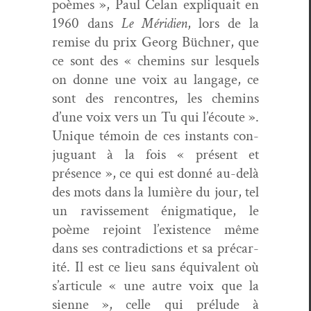
poèmes », Paul Celan expli­quait en
1960 dans
Le Méri­di­en
, lors de la
remise du prix Georg Büch­n­er, que
ce sont des « chemins sur lesquels
on donne une voix au lan­gage, ce
sont des ren­con­tres, les chemins
d’une voix vers un Tu qui l’écoute ».
Unique témoin de ces instants con­
juguant à la fois « présent et
présence », ce qui est don­né au-delà
des mots dans la lumière du jour, tel
un ravisse­ment énig­ma­tique, le
poème rejoint l’existence même
dans ses con­tra­dic­tions et sa pré­car­
ité. Il est ce lieu sans équiv­a­lent où
s’articule « une autre voix que la
sienne », celle qui prélude à