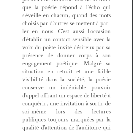
que la poésie répond à l’écho qui
s’éveille en cha­cun, quand des mots
choi­sis par d’autres se met­tent à par­
ler en nous. C’est aus­si l’occasion
d’établir un con­tact sen­si­ble avec la
voix du poète invité désireux par sa
présence de don­ner corps à son
engage­ment poé­tique. Mal­gré sa
sit­u­a­tion en retrait et une faible
vis­i­bil­ité dans la société, la poésie
con­serve un indé­ni­able pou­voir
d’appel offrant un espace de lib­erté à
con­quérir, une invi­ta­tion à sor­tir de
soi-même lors des lec­tures
publiques tou­jours mar­quées par la
qual­ité d’attention de l’auditoire qui