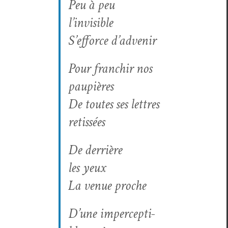
Peu à peu
l’invisible
S’efforce d’advenir
Pour franchir nos
paupières
De toutes ses let­tres
retissées
De der­rière
les yeux
La venue proche
D’une imper­cep­ti­