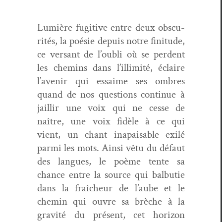
Lumière fugi­tive entre deux obscu­
rités, la poésie depuis notre fini­tude,
ce ver­sant de l’oubli où se per­dent
les chemins dans l’illimité, éclaire
l’avenir qui essaime ses ombres
quand de nos ques­tions con­tin­ue à
jail­lir une voix qui ne cesse de
naître, une voix fidèle à ce qui
vient, un chant ina­pais­able exilé
par­mi les mots. Ain­si vêtu du défaut
des langues, le poème tente sa
chance entre la source qui bal­bu­tie
dans la fraîcheur de l’aube et le
chemin qui ouvre sa brèche à la
grav­ité du présent, cet hori­zon