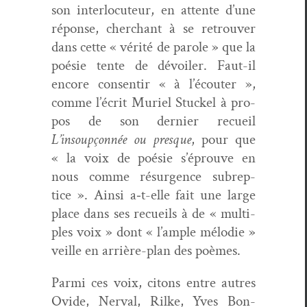
son inter­locu­teur, en attente d’une
réponse, cher­chant à se retrou­ver
dans cette « vérité de parole » que la
poésie tente de dévoil­er. Faut-il
encore con­sen­tir « à l’écouter »,
comme l’écrit Muriel Stuck­el à pro­
pos de son dernier recueil
L’insoupçonnée ou presque
, pour que
« la voix de poésie s’éprouve en
nous comme résur­gence sub­rep­
tice ». Ain­si a‑t-elle fait une large
place dans ses recueils à de « mul­ti­
ples voix » dont « l’ample mélodie »
veille en arrière-plan des poèmes.
Par­mi ces voix, citons entre autres
Ovide, Ner­val, Rilke, Yves Bon­