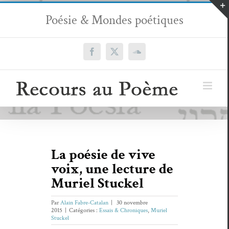
Passer
Poésie & Mondes poétiques
au
contenu
Facebook
X
SoundCloud
La poésie de vive
voix, une lecture de
Muriel Stuckel
Par
Alain Fabre-Catalan
|
30 novembre
2015
|
Catégories :
Essais & Chroniques
,
Muriel
Stuckel