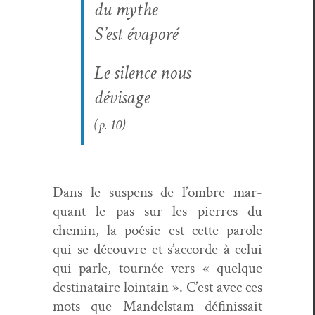
du mythe
S’est éva­poré
Le silence nous
dévisage
(p. 10)
Dans le sus­pens de l’ombre mar­
quant le pas sur les pier­res du
chemin, la poésie est cette parole
qui se décou­vre et s’accorde à celui
qui par­le, tournée vers « quelque
des­ti­nataire loin­tain ». C’est avec ces
mots que Man­del­stam définis­sait