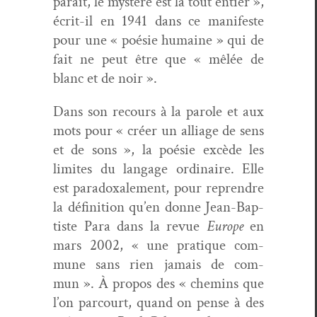
paraît, le mys­tère est là tout entier »,
écrit-il en 1941 dans ce man­i­feste
pour une « poésie humaine » qui de
fait ne peut être que « mêlée de
blanc et de noir ».
Dans son recours à la parole et aux
mots pour « créer un alliage de sens
et de sons », la poésie excède les
lim­ites du lan­gage ordi­naire. Elle
est para­doxale­ment, pour repren­dre
la déf­i­ni­tion qu’en donne Jean-Bap­
tiste Para dans la revue
Europe
en
mars 2002, « une pra­tique com­
mune sans rien jamais de com­
mun ». À pro­pos des « chemins que
l’on par­court, quand on pense à des