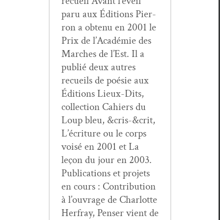
recueil Avant l’éveil
paru aux Édi­tions Pier­
ron a obtenu en 2001 le
Prix de l’A­cadémie des
March­es de l’Est. Il a
pub­lié deux autres
recueils de poésie aux
Édi­tions Lieux-Dits,
col­lec­tion Cahiers du
Loup bleu, &cris-&crit,
L’écriture ou le corps
voisé en 2001 et La
leçon du jour en 2003.
Pub­li­ca­tions et pro­jets
en cours : Con­tri­bu­tion
à l’ou­vrage de Char­lotte
Her­fray, Penser vient de