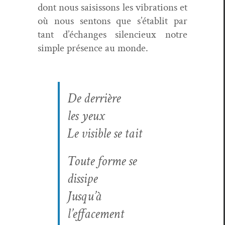
dont nous sai­sis­sons les vibra­tions et
où nous sen­tons que s’établit par
tant d’échanges silen­cieux notre
sim­ple présence au monde.
De der­rière
les yeux
Le vis­i­ble se tait
Toute forme se
dissipe
Jusqu’à
l’effacement