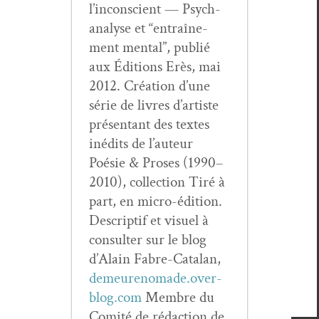
l’in­con­scient — Psy­ch­
analyse et “entraîne­
ment men­tal”, pub­lié
aux Édi­tions Erès, mai
2012. Créa­tion d’une
série de livres d’artiste
présen­tant des textes
inédits de l’auteur
Poésie & Pros­es (1990–
2010), col­lec­tion Tiré à
part, en micro-édi­tion.
Descrip­tif et visuel à
con­sul­ter sur le blog
d’Alain Fab­re-Cata­lan,
demeurenomade.over-
blog.com
Mem­bre du
Comité de rédac­tion de