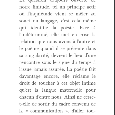
notre fini­tude, tel un principe act­if
où l’inquiétude vient se mêler au
souci du lan­gage, c’est cela même
qui iden­ti­fie la poésie. Face à
l’indéterminé, elle met en crise la
rela­tion que nous avons à l’autre et
le poème quand il se présente dans
sa sin­gu­lar­ité, devient le lieu d’une
ren­con­tre sous le signe du temps à
l’issue jamais assurée. La poésie fait
davan­tage encore, elle réclame le
droit de touch­er à cet objet intime
qu’est la langue mater­nelle pour
cha­cun d’entre nous. Ain­si ne cesse-
t-elle de sor­tir du cadre con­venu de
la « com­mu­ni­ca­tion », d’aller tou­