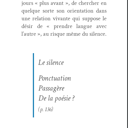
jours « plus avant », de chercher en
quelque sorte son ori­en­ta­tion dans
une rela­tion vivante qui sup­pose le
désir de « pren­dre langue avec
l’autre », au risque même du silence.
Le silence
Ponc­tu­a­tion
Pas­sagère
De la poésie ?
(p. 136)