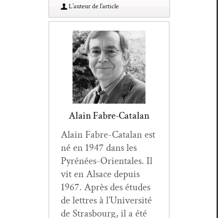
L’au­teur de l’article
Alain Fabre-Catalan
Alain Fab­re-Cata­lan est
né en 1947 dans les
Pyrénées-Ori­en­tales. Il
vit en Alsace depuis
1967. Après des études
de let­tres à l’Université
de Stras­bourg, il a été