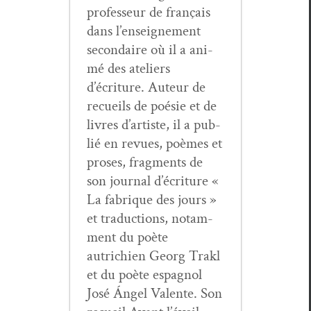
pro­fesseur de français
dans l’enseignement
sec­ondaire où il a ani­
mé des ate­liers
d’écriture. Auteur de
recueils de poésie et de
livres d’artiste, il a pub­
lié en revues, poèmes et
pros­es, frag­ments de
son jour­nal d’écriture «
La fab­rique des jours »
et tra­duc­tions, notam­
ment du poète
autrichien Georg Trakl
et du poète espag­nol
José Ángel Valente. Son