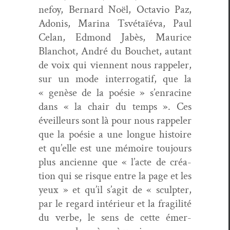
nefoy, Bernard Noël, Octavio Paz,
Ado­nis, Mari­na Tsvé­taïé­va, Paul
Celan, Edmond Jabès, Mau­rice
Blan­chot, André du Bouchet, autant
de voix qui vien­nent nous rap­pel­er,
sur un mode inter­ro­gatif, que la
« genèse de la poésie » s’enracine
dans « la chair du temps ». Ces
éveilleurs sont là pour nous rap­pel­er
que la poésie a une longue his­toire
et qu’elle est une mémoire tou­jours
plus anci­enne que « l’acte de créa­
tion qui se risque entre la page et les
yeux » et qu’il s’agit de « sculpter,
par le regard intérieur et la fragilité
du verbe, le sens de cette émer­