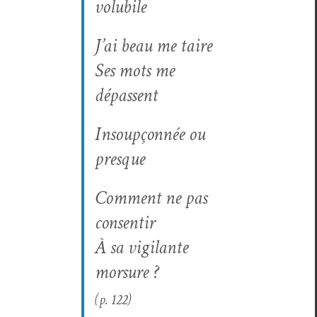
volubile
J’ai beau me taire
Ses mots me
dépassent
Insoupçon­née ou
presque
Com­ment ne pas
consentir
À sa vig­i­lante
morsure ?
(p. 122)