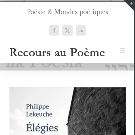
Passer
Poésie & Mondes poétiques
au
contenu
Facebook
X
SoundCloud