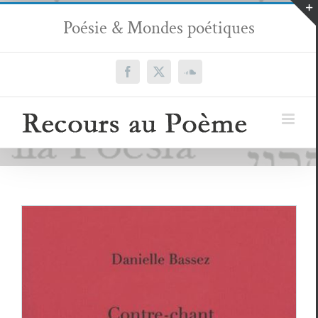
Passer
Poésie & Mondes poétiques
au
contenu
Facebook
X
SoundCloud