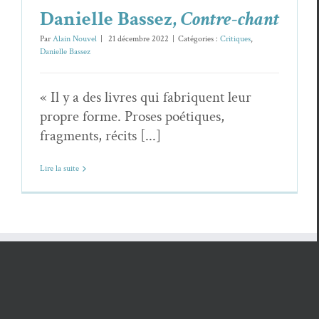
Danielle Bassez,
Contre-chant
Par
Alain Nouvel
|
21 décembre 2022
|
Catégories :
Critiques
,
Danielle Bassez
« Il y a des livres qui fabriquent leur
propre forme. Proses poétiques,
fragments, récits [...]
Lire la suite