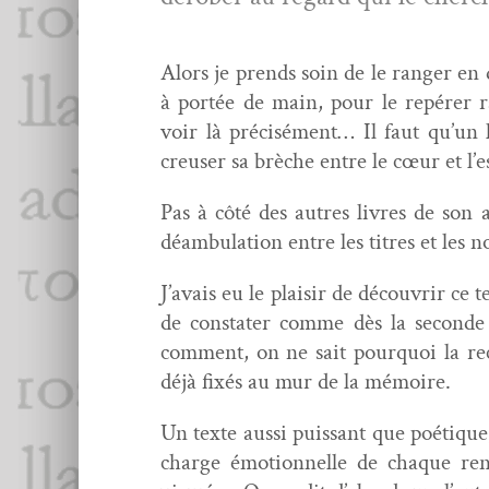
Alors je prends soin de le ranger en do
à portée de main, pour le repér­er ra
voir là pré­cisé­ment… Il faut qu’un
creuser sa brèche entre le cœur et l’e
Pas à côté des autres livres de son a
déam­bu­la­tion entre les titres et les
J’avais eu le plaisir de décou­vrir ce 
de con­stater comme dès la sec­onde l
com­ment, on ne sait pourquoi la rec
déjà fixés au mur de la mémoire.
Un texte aus­si puis­sant que poé­tique
charge émo­tion­nelle de chaque ren­