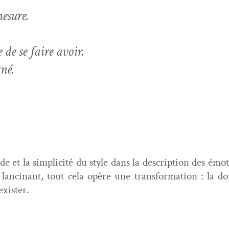
esure.
 de se faire avoir.
gné.
 et la sim­plic­ité du style dans la descrip­tion des émo­ti
lanci­nant, tout cela opère une trans­for­ma­tion : la 
 exister.