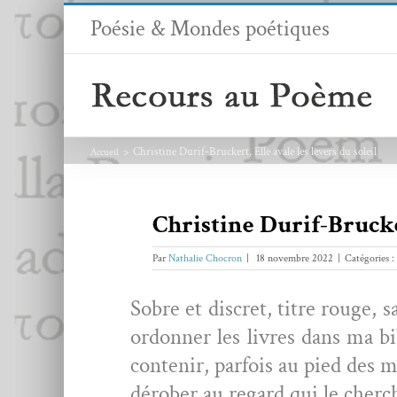
Passer
Poésie & Mondes poétiques
au
contenu
Christine Durif-Bruckert, Elle avale les levers du soleil
Accueil
Christine Durif-Bruck
Par
Nathalie Chocron
|
18 novembre 2022
|
Catégories :
Sobre et dis­cret, titre rouge,
ordon­ner les livres dans ma bib
con­tenir, par­fois au pied des
dérober au regard qui le cherche