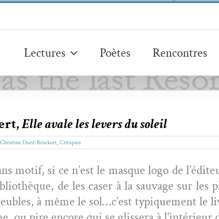
Lectures
Poètes
Rencontres
ert,
Elle avale les levers du soleil
Christine Durif-Bruckert
,
Critiques
 sans motif, si ce n’est le masque logo de l’édi
­lio­thèque, de les cas­er à la sauvage sur les
 meubles, à même le sol…c’est typ­ique­ment le l
, ou pire encore qui se glis­sera à l’intérieur d