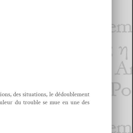
ons, des sit­u­a­tions, le dédou­ble­ment
douleur du trou­ble se mue en une des