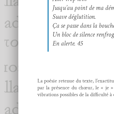
Jusqu’au point de ma dém
Suave déglutition.
Ça se passe dans la bouche
Un bloc de silence renfro
En alerte.
45
La poésie retenue du texte, l’exactitude
par la présence du chœur, le « je » 
vibra­tions pos­si­bles de la dif­fi­culté à