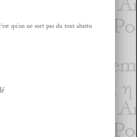
c’est qu’on ne sort pas du tout abat­tu
lé