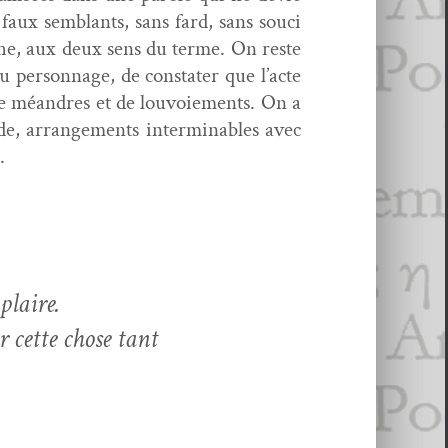
 faux sem­blants, sans fard, sans souci
che, aux deux sens du terme. On reste
per­son­nage, de con­stater que l’acte
de méan­dres et de lou­voiements. On a
 vide, arrange­ments inter­minables avec
.
­plaire.
tir cette chose tant