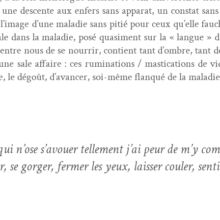
 une descente aux enfers sans appa­rat, un con­stat sans
l’image d’une mal­adie sans pitié pour ceux qu’elle fau
 dans la mal­adie, posé qua­si­ment sur la « langue » du 
entre nous de se nour­rir, con­tient tant d’ombre, tant 
 une sale affaire : ces rumi­na­tions / mas­ti­ca­tions de
tre, le dégoût, d’avancer, soi-même flan­qué de la maladie
i n’ose s’avouer telle­ment j’ai peur de m’y com
er, se gorg­er, fer­mer les yeux, laiss­er couler, sen­