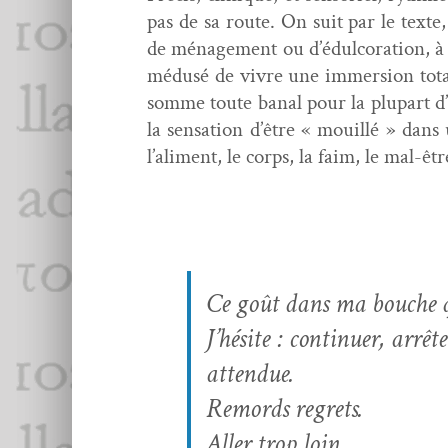
pas de sa route. On suit par le texte,
de ménage­ment ou d’édulcoration, à 
médusé de vivre une immer­sion totale
somme toute banal pour la plu­part d’
la sen­sa­tion d’être « mouil­lé » dans
l’aliment, le corps, la faim, le mal-ê
Ce goût dans ma bouche qu
J’hésite : con­tin­uer, arrêt
attendue.
Remords regrets.
Aller trop loin