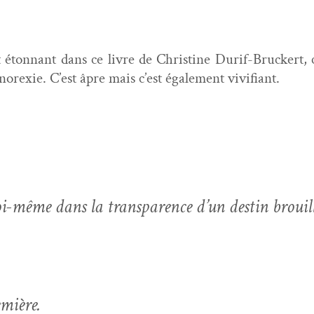
 éton­nant dans ce livre de Chris­tine Durif-Bruck­ert, 
l’anorexie. C’est âpre mais c’est égale­ment vivifiant.
i-même dans la trans­parence d’un des­tin brouil
emière.