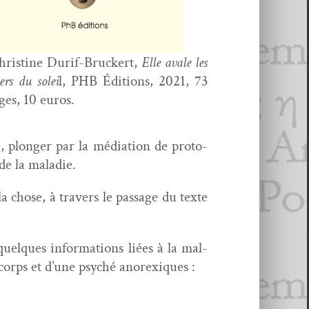
ris­tine Durif-Bruck­ert,
Elle avale les
vers du solei
l, PHB Édi­tions, 2021, 73
ges, 10 euros.
 plonger par la médi­a­tion de pro­to­
 de la maladie.
a chose, à tra­vers le pas­sage du texte
quelques infor­ma­tions liées à la mal­
 corps et d’une psy­ché anorexiques :