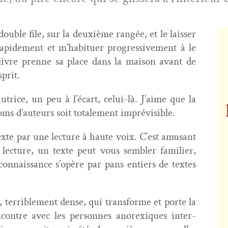
u­ble file, sur la deux­ième rangée, et le laiss­er
pi­de­ment et m’habituer pro­gres­sive­ment à le
 livre prenne sa place dans la mai­son avant de
sprit.
utrice, un peu à l’écart, celui-là. J’aime que la
 noms d’auteurs soit totale­ment imprévisible.
texte par une lec­ture à haute voix. C’est amu­sant
ec­ture, un texte peut vous sem­bler fam­i­li­er,
on­nais­sance s’opère par pans entiers de textes
, ter­ri­ble­ment dense, qui trans­forme et porte la
con­tre avec les per­son­nes anorex­iques inter­