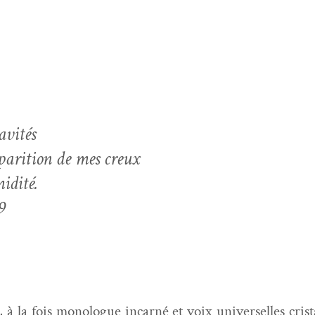
.
avités
pparition de mes creux
idité.
9
­mé, à la fois mono­logue incar­né et voix uni­verselles cr