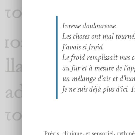
Ivresse douloureuse.
Les choses ont mal tourné
J’avais si froid.
Le froid rem­plis­sait mes c
au fur et à mesure de l’a
un mélange d’air et d’hum
Je ne suis déjà plus d’ici.
1
Pré­cis, clin­ique, et sen­soriel, ryth