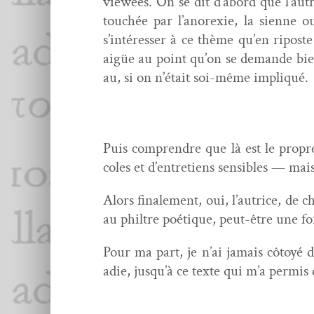
viewées. On se dit d’abord que l’autri
touchée par l’anorexie, la sienne o
s’intéresser à ce thème qu’en riposte
aigüe au point qu’on se demande bie
au, si on n’était soi-même impliqué.
Puis com­pren­dre que là est le pro­p
coles et d’entretiens sen­si­bles — mai
Alors finale­ment, oui, l’autrice, de c
au philtre poé­tique, peut-être une f
Pour ma part, je n’ai jamais côtoyé de
adie, jusqu’à ce texte qui m’a per­mis 