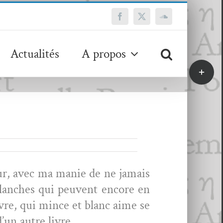
Facebook
X
SoundCloud
Actualités
A propos
Bascule
de
la
zone
de
la
barre
coulissa
teur, avec ma manie de ne jamais
 planch­es qui peu­vent encore en
ivre, qui mince et blanc aime se
’un autre livre.