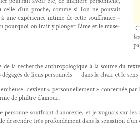
ce pour­rait avoir été, de manière per­son­nelle,
u celle d’un proche, comme si l’on ne pou­vait
 à une expéri­ence intime de cette souf­france –
n pourquoi on irait y plonger l’âme et le muse­
Ch
le
pa
re de la recherche anthro­pologique à la source du texte,
s dégagés de liens per­son­nels — dans la chair et le sens
hercheuse, devient « per­son­nelle­ment » con­cernée par l
orme de philtre d’amour.
 per­son­ne souf­frant d’anorexie, et je voguais sur les 
de descen­dre très pro­fondé­ment dans la sen­sa­tion d’un