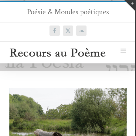
Passer
Poésie & Mondes poétiques
au
contenu
Facebook
X
SoundCloud