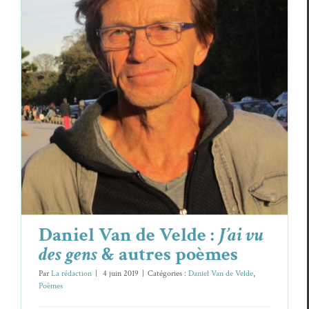
Daniel Van de Velde :
J’ai vu des gens
&
autres poèmes
Daniel Van de Velde
Poèmes
Daniel Van de Velde :
J’ai vu
des gens
& autres poèmes
Par
La rédaction
|
4 juin 2019
|
Catégories :
Daniel Van de Velde
,
Poèmes