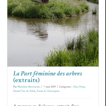
La Part féminine des arbres
(extraits)
Alice Passy
Daniel Van de Velde
Essais & Chroniques
La Part féminine des arbres
(extraits)
Par
Marilyne Bertoncini
|
7 juin 2019
|
Catégories :
Alice Passy
,
Daniel Van de Velde
,
Essais & Chroniques