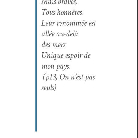
Mais braves,
Tous honnêtes.
Leur renom­mée est
allée au-delà
des mers
Unique espoir de
mon pays.
(p13,
On n’est pas
seuls
)