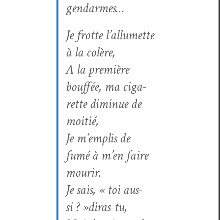
gendarmes…
Je frotte l’allumette
à la colère,
A la pre­mière
bouf­fée, ma cig­a­
rette dimin­ue de
moitié,
Je m’emplis de
fumé à m’en faire
mourir.
Je sais, « toi aus­
si ? »diras-tu,