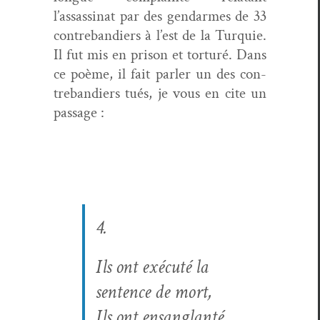
l’assassinat par des gen­darmes de 33
con­tre­bandiers à l’est de la Turquie.
Il fut mis en prison et tor­turé. Dans
ce poème, il fait par­ler un des con­
tre­bandiers tués, je vous en cite un
passage :
4.
Ils ont exé­cuté la
sen­tence de mort,
Ils ont ensanglanté