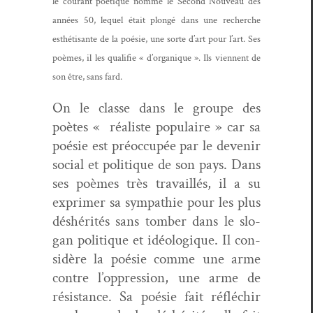
le courant poé­tique nom­mé le Sec­ond Nou­veau des
années 50, lequel était plongé dans une recherche
esthéti­sante de la poésie, une sorte d’art pour l’art. Ses
poèmes, il les qual­i­fie « d’organique ». Ils vien­nent de
son être, sans fard.
On le classe dans le groupe des
poètes « réal­iste pop­u­laire » car sa
poésie est préoc­cupée par le devenir
social et poli­tique de son pays. Dans
ses poèmes très tra­vail­lés, il a su
exprimer sa sym­pa­thie pour les plus
déshérités sans tomber dans le slo­
gan poli­tique et idéologique. Il con­
sid­ère la poésie comme une arme
con­tre l’oppression, une arme de
résis­tance. Sa poésie fait réfléchir