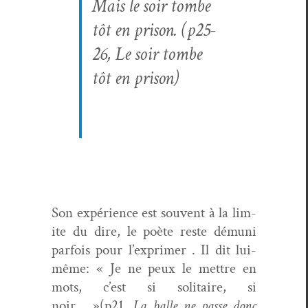
Mais le soir tombe
tôt en prison. (p25-
26,
Le soir tombe
tôt en prison
)
Son expéri­ence est sou­vent à la lim­
ite du dire, le poète reste dému­ni
par­fois pour l’exprimer . Il dit lui-
même: « Je ne peux le met­tre en
mots, c’est si soli­taire, si
noir… »(p21,
La balle ne passe donc