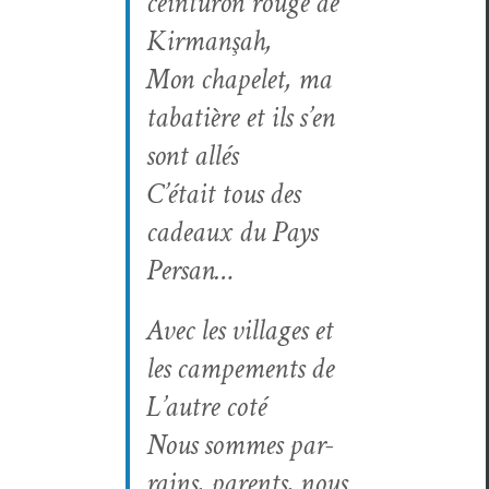
cein­tur­on rouge de
Kirmanşah,
Mon chapelet, ma
tabatière et ils s’en
sont allés
C’était tous des
cadeaux du Pays
Persan…
Avec les vil­lages et
les campe­ments de
L’autre coté
Nous sommes par­
rains, par­ents, nous