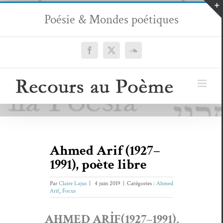
Passer
Poésie & Mondes poétiques
au
contenu
Facebook
X
SoundCloud
Ahmed Arif (1927–
1991), poète libre
Par
Claire Lajus
|
4 juin 2019
|
Catégories :
Ahmed
Arif
,
Focus
AHMED ARİF(1927–1991),