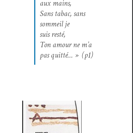
aux mains,
Sans tabac, sans
som­meil je
suis resté,
Ton amour ne m’a
pas quit­té… » (p1)