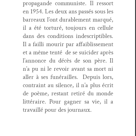
pro­pa­gande com­mu­niste. Il ressort
en 1954. Les deux ans passés sous les
bar­reaux l’ont durable­ment mar­qué,
il a été tor­turé, tou­jours en cel­lule
dans des con­di­tions inde­scriptibles.
Il a fail­li mourir par affaib­lisse­ment
et a même ten­té de se sui­cider après
l’annonce du décès de son père. Il
n’a pu ni le revoir avant sa mort ni
aller à ses funérailles. Depuis lors,
con­traint au silence, il n’a plus écrit
de poème, restant retiré du monde
lit­téraire. Pour gag­n­er sa vie, il a
tra­vail­lé pour des journaux.