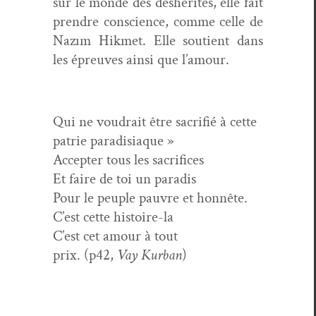
sur le monde des déshérités, elle fait
pren­dre con­science, comme celle de
Nazım Hik­met. Elle sou­tient dans
les épreuves ain­si que l’amour.
Qui ne voudrait être sac­ri­fié à cette
patrie paradisiaque »
Accepter tous les sacrifices
Et faire de toi un paradis
Pour le peu­ple pau­vre et honnête.
C’est cette histoire-la
C’est cet amour à tout
prix. (p42,
Vay Kur­ban
)