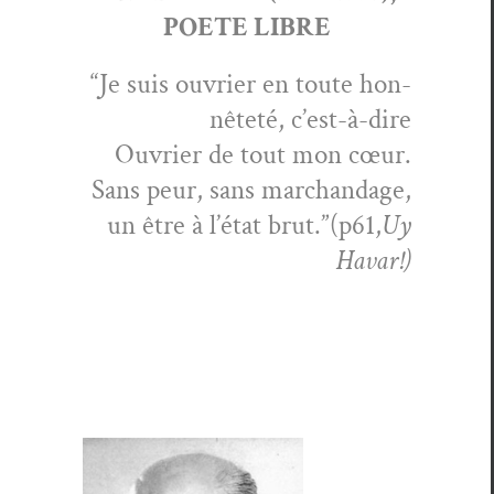
POETE LIBRE
“Je suis ouvri­er en toute hon­
nêteté, c’est-à-dire
Ouvri­er de tout mon cœur.
Sans peur, sans marchandage,
un être à l’état brut.”(p61,
Uy
Havar!)