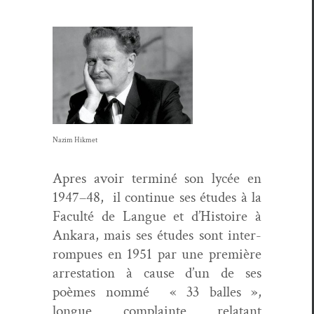
Naz­im Hikmet
Apres avoir ter­miné son lycée en
1947–48, il con­tin­ue ses études à la
Fac­ulté de Langue et d’Histoire à
Ankara, mais ses études sont inter­
rompues en 1951 par une pre­mière
arresta­tion à cause d’un de ses
poèmes nom­mé « 33 balles »,
longue com­plainte rela­tant