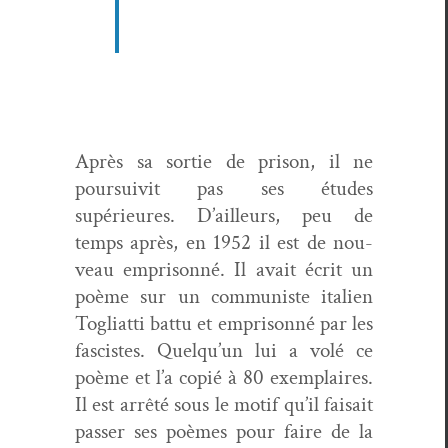
Après sa sor­tie de prison, il ne
pour­suiv­it pas ses études
supérieures. D’ailleurs, peu de
temps après, en 1952 il est de nou­
veau empris­on­né. Il avait écrit un
poème sur un com­mu­niste ital­ien
Togli­at­ti bat­tu et empris­on­né par les
fas­cistes. Quelqu’un lui a volé ce
poème et l’a copié à 80 exem­plaires.
Il est arrêté sous le motif qu’il fai­sait
pass­er ses poèmes pour faire de la