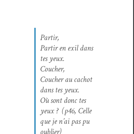
Par­tir,
Par­tir en exil dans
tes yeux.
Coucher,
Couch­er au cachot
dans tes yeux.
Où sont donc tes
yeux ? (p46,
Celle
que je n’ai pas pu
oublier)