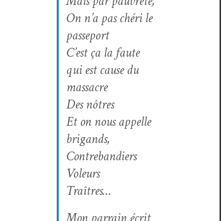
Mais par pauvreté,
On n’a pas chéri le
passeport
C’est ça la faute
qui est cause du
massacre
Des nôtres
Et on nous appelle
brigands,
Contrebandiers
Voleurs
Traîtres…
Mon par­rain écrit