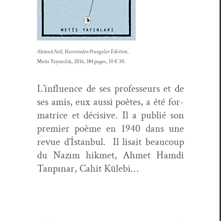
Ahmed Arif,
Has­retinden Pran­galar Eskit­tim
,
Metis Yayıncılık, 2016, 184 pages, 10 € 30.
L’influence de ses pro­fesseurs et de
ses amis, eux aus­si poètes, a été for­
ma­trice et déci­sive. Il a pub­lié son
pre­mier poème en 1940 dans une
revue d’İstanbul. Il lisait beau­coup
du Nazım hik­met, Ahmet Ham­di
Tan­pı­nar, Cahit Külebi…