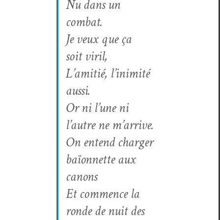
Nu dans un
combat.
Je veux que ça
soit viril,
L’amitié, l’inimité
aussi.
Or ni l’une ni
l’autre ne m’arrive.
On entend charg­er
baïon­nette aux
canons
Et com­mence la
ronde de nuit des