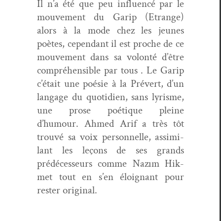
Il n’a été que peu influ­encé par le
mou­ve­ment du Garip (Etrange)
alors à la mode chez les jeunes
poètes, cepen­dant il est proche de ce
mou­ve­ment dans sa volon­té d’être
com­préhen­si­ble par tous . Le Garip
c’était une poésie à la Prévert, d’un
lan­gage du quo­ti­di­en, sans lyrisme,
une prose poé­tique pleine
d’humour. Ahmed Arif a très tôt
trou­vé sa voix per­son­nelle, assim­i­
lant les leçons de ses grands
prédécesseurs comme Nazım Hik­
met tout en s’en éloignant pour
rester original.