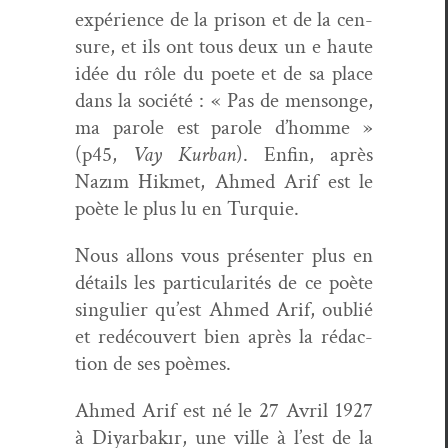
expéri­ence de la prison et de la cen­
sure, et ils ont tous deux un e haute
idée du rôle du poete et de sa place
dans la société : « Pas de men­songe,
ma parole est parole d’homme »
(p45,
Vay Kur­ban
). Enfin, après
Nazım Hik­met, Ahmed Arif est le
poète le plus lu en Turquie.
Nous allons vous présen­ter plus en
détails les par­tic­u­lar­ités de ce poète
sin­guli­er qu’est Ahmed Arif, oublié
et redé­cou­vert bien après la rédac­
tion de ses poèmes.
Ahmed Arif est né le 27 Avril 1927
à Diyarbakır, une ville à l’est de la