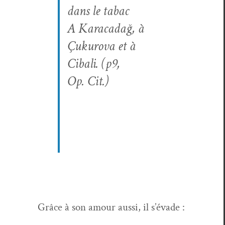
dans le tabac
A Kara­cadağ, à
Çukuro­va et à
Cibali. (p9,
Op. Cit.)
Grâce à son amour aus­si, il s’évade :