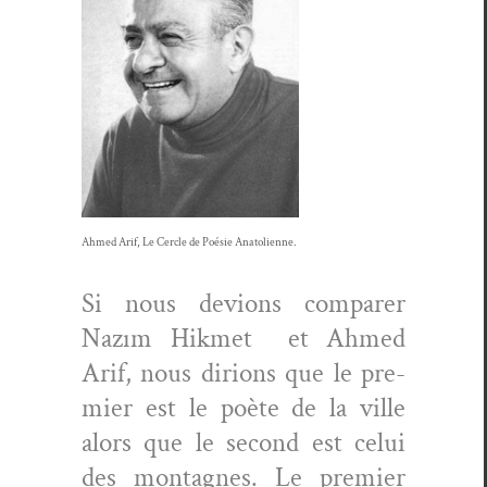
Ahmed Arif, Le Cer­cle de Poésie Anatolienne.
Si nous devions com­par­er
Nazım Hik­met et Ahmed
Arif, nous diri­ons que le pre­
mier est le poète de la ville
alors que le sec­ond est celui
des mon­tagnes. Le pre­mier