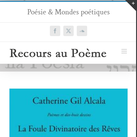
Passer
Poésie & Mondes poétiques
au
contenu
Facebook
X
SoundCloud