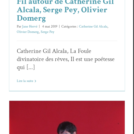
Fil autour de Catherine Gil
Alcala, Serge Pey, Olivier
Domerg
Par
Jane Hervé
|
4 mai 2019
|
Catégories :
Catherine Gil Alcala
,
Olivier Domerg
,
Serge Pey
Catherine Gil Alcala, La Foule
divinatoire des rêves, Il est une poétesse
qui [...]
Lire la suite