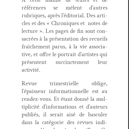
références se mêlent d’autres
rubriques, après l’éditorial. Des arti­
cles et des « Chroniques et notes de
lec­ture ». Les pages de fin sont con­
sacrées à la présen­ta­tion des recueils
fraîche­ment parus, à la vie asso­cia­
tive, et offre le por­trait d’artistes qui
présen­tent suc­cincte­ment leur
activité.
Revue trimestrielle oblige,
l’épaisseur infor­ma­tion­nelle est au
ren­dez-vous. Et étant don­né la mul­
ti­plic­ité d’informations et d’auteurs
pub­liés, il serait aisé de bas­culer
dans la caté­gorie des revues indi­