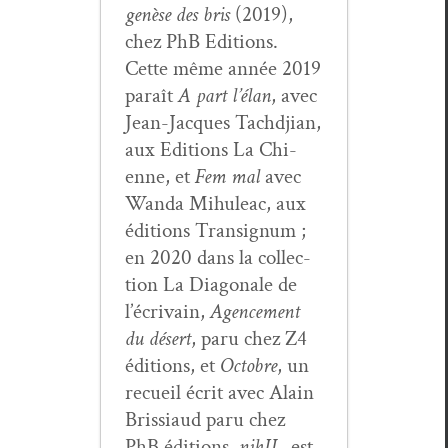
genèse des bris
(2019),
chez PhB Edi­tions.
Cette même année 2019
paraît
A part l’élan
, avec
Jean-Jacques Tachd­jian,
aux Edi­tions La Chi­
enne, et
Fem mal
avec
Wan­da Mihuleac, aux
édi­tions Tran­signum ;
en 2020 dans la col­lec­
tion La Diag­o­nale de
l’écrivain,
Agence­ment
du désert
, paru chez Z4
édi­tions, et
Octo­bre
, un
recueil écrit avec Alain
Bris­si­aud paru chez
PhB édi­tions.
nihIL
, est