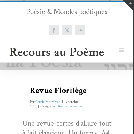
Passer
Poésie & Mondes poétiques
au
contenu
Facebook
X
SoundCloud
Revue Florilège
Par
Carole Mesrobian
|
5 octobre
2018
|
Catégories :
Revue des revues
Une revue certes d’allure tout
à fait clas­sique. Un for­mat A4,