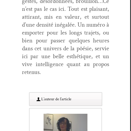
gestes, désor­don­nées, brouillon…Ce
n’est pas le cas ici. Tout est plaisant,
atti­rant, mis en valeur, et surtout
d’une den­sité iné­galée. Un numéro à
emporter pour les longs tra­jets, ou
bien pour pass­er quelques heures
dans cet univers de la pôésie, servie
ici par une belle esthé­tique, et un
vive intel­li­gence quant au pro­pos
retenus.
L’au­teur de l’article