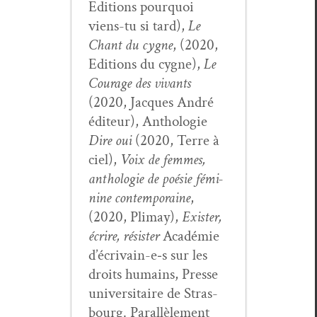
Edi­tions pourquoi
viens-tu si tard),
Le
Chant du cygne
, (2020,
Edi­tions du cygne),
Le
Courage des vivants
(2020, Jacques André
édi­teur), Antholo­gie
Dire oui
(2020, Terre à
ciel),
Voix de femmes,
antholo­gie de poésie fémi­
nine con­tem­po­raine
,
(2020, Pli­may),
Exis­ter,
écrire, résis­ter
Académie
d’écrivain-e‑s sur les
droits humains, Presse
uni­ver­si­taire de Stras­
bourg. Par­al­lèle­ment