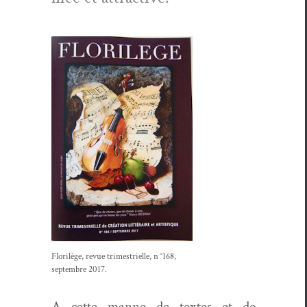
Flo­rilège, revue trimestrielle,
n °168,
sep­tem­bre 2017.
A cette manne de textes et de