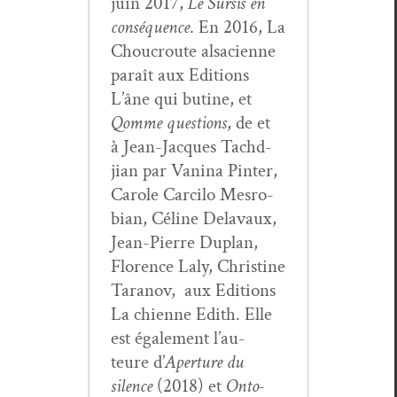
juin 2017,
Le Sur­sis en
con­séquence
. En 2016, La
Chou­croute alsa­ci­enne
paraît aux Edi­tions
L’âne qui butine, et
Qomme ques­tions
, de et
à Jean-Jacques Tachd­
jian par Van­i­na Pin­ter,
Car­ole Car­ci­lo Mes­ro­
bian, Céline Delavaux,
Jean-Pierre Duplan,
Flo­rence Laly, Chris­tine
Tara­nov, aux Edi­tions
La chi­enne Edith. Elle
est égale­ment l’au­
teure d’
Aper­ture du
silence
(2018) et
Onto­