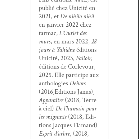
pub­lié chez Unic­ité en
2021, et
De nihi­lo nihil
en jan­vi­er 2022 chez
tar­mac,
L’Ourlet des
murs
, en mars 2022,
28
jours à Yahidne
édi­tions
Unic­ité, 2023,
Fal­loir
,
édi­tions de Cor­levour,
2025. Elle par­ticipe aux
antholo­gies
Dehors
(2016,Editions Janus),
Appa­raître
(2018, Terre
à ciel)
De l’hu­main pour
les migrants
(2018, Edi­
tions Jacques Fla­mand)
Esprit d’ar­bre
, (2018,