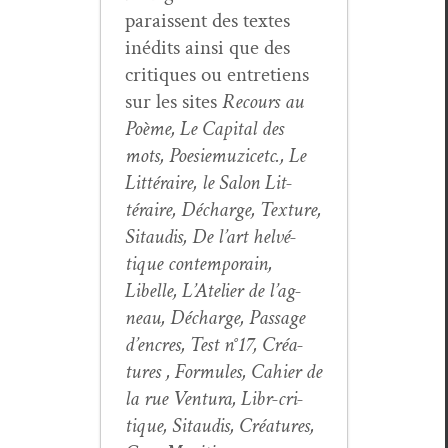
parais­sent des textes
inédits ain­si que des
cri­tiques ou entre­tiens
sur les sites
Recours au
Poème, Le Cap­i­tal des
mots, Poe­siemuz­icetc., Le
Lit­téraire, le Salon Lit­
téraire, Décharge, Tex­ture,
Sitaud­is, De l’art helvé­
tique con­tem­po­rain,
Libelle, L’Atelier de l’ag­
neau, Décharge, Pas­sage
d’en­cres, Test n°17, Créa­
tures , For­mules, Cahi­er de
la rue Ven­tu­ra, Libr-cri­
tique, Sitaud­is, Créa­tures,