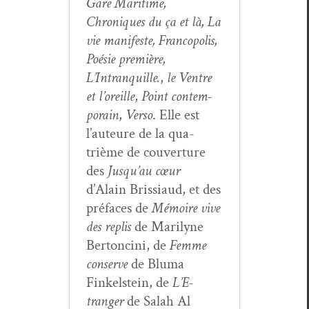
Gare Mar­itime,
Chroniques du ça et là, La
vie man­i­feste, Fran­copo­lis,
Poésie pre­mière,
L’Intranquille.
,
le Ven­tre
et l’or­eille
,
Point con­tem­
po­rain
,
Ver­so
. Elle est
l’auteure de la qua­
trième de cou­ver­ture
des
Jusqu’au cœur
d’Alain Bris­si­aud, et des
pré­faces de
Mémoire vive
des replis
de Mar­i­lyne
Bertonci­ni, de
Femme
con­serve
de Bluma
Finkel­stein, de
L’E­
tranger
de Salah Al