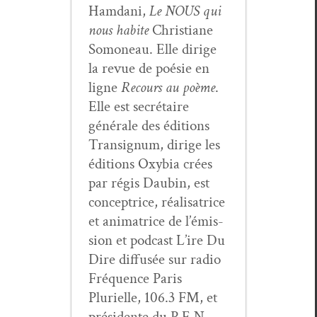
Ham­dani,
Le NOUS qui
nous habite
Chris­tiane
Somoneau. Elle dirige
la revue de poésie en
ligne
Recours au poème
.
Elle est secré­taire
générale des édi­tions
Tran­signum, dirige les
édi­tions Oxy­bia crées
par régis Daubin, est
con­cep­trice, réal­isatrice
et ani­ma­trice de l’émis­
sion et pod­cast L’ire Du
Dire dif­fusée sur radio
Fréquence Paris
Plurielle, 106.3 FM, et
prési­dente du P.E.N.