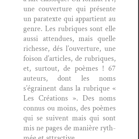
une cou­ver­ture qui présente
un para­texte qui appar­tient au
genre. Les rubriques sont elle
aus­si atten­dues, mais quelle
richesse, dés l’ouverture, une
foi­son d’articles, de rubriques,
et, surtout, de poèmes ! 67
auteurs, dont les noms
s’égrainent dans la rubrique «
Les Créa­tions ». Des noms
con­nus ou moins, des poèmes
qui se suiv­ent mais qui sont
mis ne pages de manière ryth­
mée et attractive.