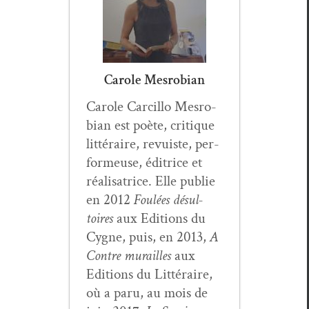
Carole Mesrobian
Car­ole Car­cil­lo Mes­ro­
bian est poète, cri­tique
lit­téraire, revuiste, per­
formeuse, éditrice et
réal­isatrice. Elle pub­lie
en 2012
Foulées désul­
toires
aux Edi­tions du
Cygne, puis, en 2013,
A
Con­tre murailles
aux
Edi­tions du Lit­téraire,
où a paru, au mois de