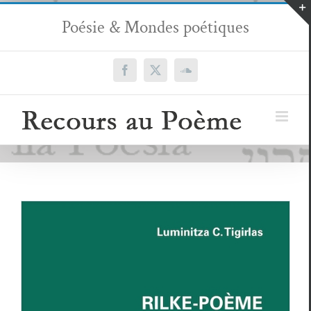
Passer
Poésie & Mondes poétiques
au
contenu
Facebook
X
SoundCloud