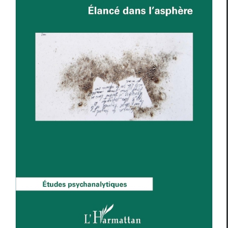
RILKE-POEME,
Elancé dans l’asphère
Essais & Chroniques
Luminiza C. Tigirlas