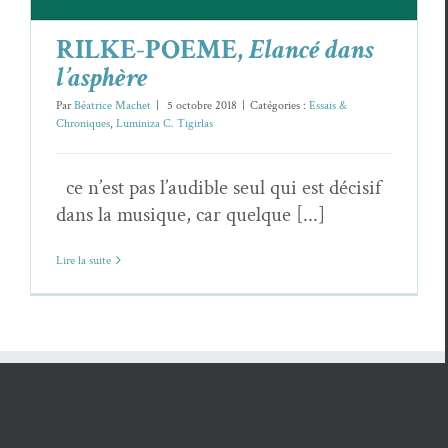
RILKE-POEME,
Elancé dans
l’asphère
Par
Béatrice Machet
|
5 octobre 2018
|
Catégories :
Essais &
Chroniques
,
Luminiza C. Tigirlas
ce n’est pas l’audible seul qui est décisif
dans la musique, car quelque [...]
Lire la suite