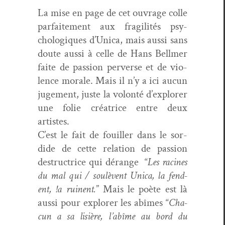
La mise en page de cet ouvrage colle
par­faite­ment aux fragilités psy­
chologiques d’U­ni­ca, mais aus­si sans
doute aus­si à celle de Hans Bellmer
faite de pas­sion per­verse et de vio­
lence morale. Mais il n’y a ici aucun
juge­ment, juste la volon­té d’ex­plor­er
une folie créa­trice entre deux
artistes.
C’est le fait de fouiller dans le sor­
dide de cette rela­tion de pas­sion
destruc­trice qui dérange “
Les racines
du mal qui / soulèvent Uni­ca, la fend­
ent, !a ruinent.
” Mais le poète est là
aus­si pour explor­er les abîmes “
Cha­
cun a sa lisière, l’abîme au bord du