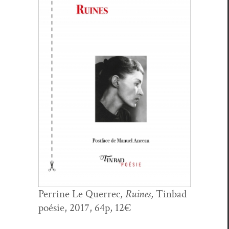
Per­rine Le Quer­rec,
Ruines
, Tin­bad
poésie, 2017, 64p, 12€