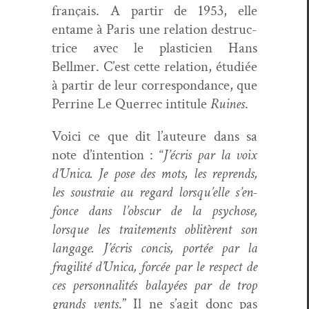
français. A par­tir de 1953, elle
entame à Paris une rela­tion destruc­
trice avec le plas­ti­cien Hans
Bellmer. C’est cette rela­tion, étudiée
à par­tir de leur cor­re­spon­dance, que
Per­rine Le Quer­rec inti­t­ule
Ruines
.
Voici ce que dit l’au­teure dans sa
note d’in­ten­tion : “
J’écris par la voix
d’U­ni­ca. Je pose des mots, les reprends,
les sous­traie au regard lorsqu’elle s’en­
fonce dans l’ob­scur de la psy­chose,
lorsque les traite­ments oblitèrent son
lan­gage. J’écris con­cis, portée par la
fragilité d’U­ni­ca, for­cée par le respect de
ces per­son­nal­ités bal­ayées par de trop
grands vents
.” Il ne s’ag­it donc pas