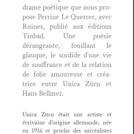
drame poé­tique que nous pro­
pose Per­rine Le Quer­rec, avec
Ruines, pub­lié aux édi­tions
Tin­bad. Une poésie
dérangeante, fouil­lant le
glauque, le sor­dide d’une vie
de souf­france et de la rela­tion
de folie amoureuse et créa­
trice entre Uni­ca Zürn et
Hans Bellmer.
Uni­ca Zürn était une artiste et
écrivaine d’o­rig­ine alle­mande, née
en 1916 et proche des sur­réal­istes