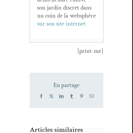
son jardin dis­cret dans
un coin de la web­sphère
sur son site inter­net
[print-me]
Goé­land
poésie
n°3 automne
2024
- 6
novem­
En partage
bre 2025
Dis­so­nances
Facebook
X
LinkedIn
Tumblr
Pinterest
Email
n°47 hiv­
er 2024
- 6
novem­
Regard
bre 2025
Articles similaires