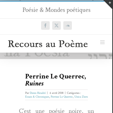
Passer
Poésie & Mondes poétiques
au
contenu
Facebook
X
SoundCloud
Perrine Le Querrec,
Ruines
Par
Denis Heudré
|
6 avril 2018
|
Catégories :
Essais & Chroniques
,
Perrine Le Querrec
,
Unica Zürn
C’est une poésie noire, un