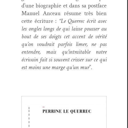
d’une biogra­phie et dans sa post­face
Manuel Anceau résume très bien
cette écri­t­ure :
“Le Quer­rec écrit avec
les ongles longs de qui laisse pouss­er au
bout de ses doigts cet accent de vérité
qu’on voudrait par­fois limer, ne pas
enten­dre, mais qu’in­traitable notre
écrivain fait si sou­vent criss­er sur ce qui
est moins une marge qu’un mur
”.