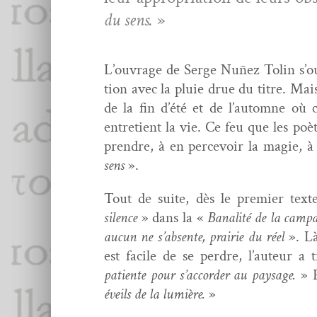
du sens.
»
L’ou­vrage de Serge Nuñez Tolin s’ou­
tion avec la pluie drue du titre. Mai
de la fin d’été et de l’au­tomne où 
entre­tient la vie. Ce feu que les poè
pren­dre, à en percevoir la magie, à 
sens
».
Tout de suite, dès le pre­mier text
silence
» dans la «
Banal­ité de la cam­p
aucun ne s’ab­sente, prairie du réel
». L
est facile de se per­dre, l’au­teur a 
patiente pour s’ac­corder au paysage.
» P
éveils de la lumière.
»