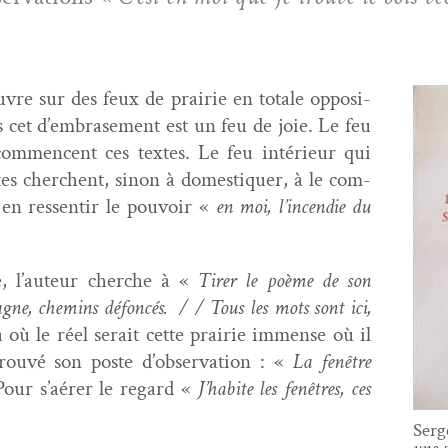
vre sur des feux de prairie en totale oppo­si­
s cet d’embrasement est un feu de joie. Le feu
com­men­cent ces textes. Le feu intérieur qui
tes cherchent, sinon à domes­ti­quer, à le com­
en ressen­tir le pou­voir «
en moi, l’in­cendie du
e, l’au­teur cherche à «
Tir­er le poème de son
agne, chemins défon­cés. / / Tous les mots sont ici,
à où le réel serait cette prairie immense où il
trou­vé son poste d’ob­ser­va­tion : «
La fenêtre
our s’aér­er le regard «
J’habite les fenêtres, ces
Serg