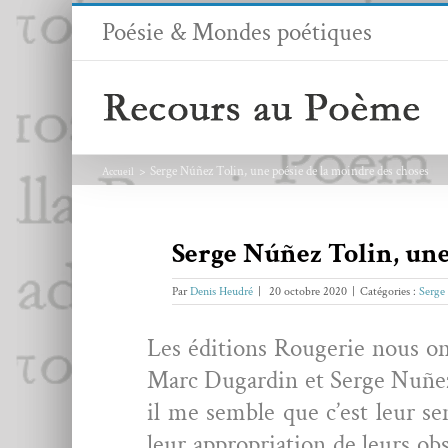
Passer
Poésie & Mondes poétiques
au
contenu
Serge Núñez Tolin, une poésie de la moindre des choses
Accueil
Serge Núñez Tolin, une
Par
Denis Heudré
|
20 octobre 2020
|
Catégories :
Serge
Les édi­tions Rougerie nous ont
Marc Dugardin et Serge Nuñez T
il me sem­ble que c’est leur se
leur appro­pri­a­tion de leurs ob