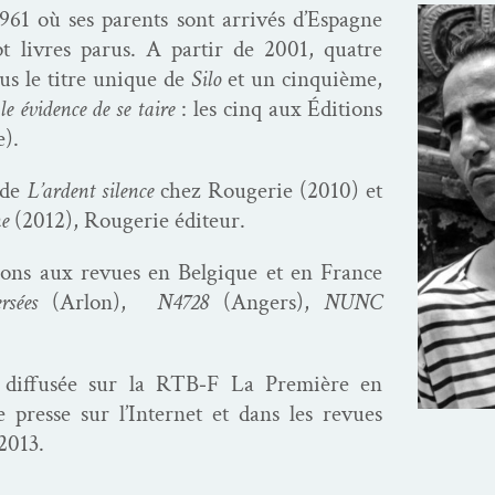
61 où ses par­ents sont arrivés d’Es­pagne
t livres parus. A par­tir de 2001, qua­tre
us le titre unique de
Silo
et un cinquième,
e évi­dence de se taire
: les cinq aux Édi­tions
e).
 de
L’ardent silence
chez Rougerie (2010) et
ne
(2012), Rougerie éditeur.
a­tions aux revues en Bel­gique et en France
r­sées
(Arlon),
N4728
(Angers),
NUNC
 dif­fusée sur la RTB‑F La Pre­mière en
e presse sur l’Internet et dans les revues
2013.