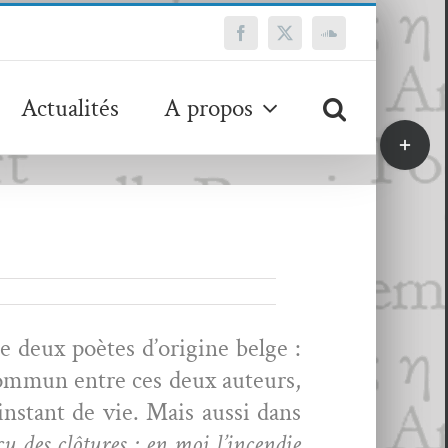
Facebook
X
SoundCloud
Actualités
A propos
Bascule
de
la
zone
de
la
barre
coulissa
 deux poètes d’o­rig­ine belge :
com­mun entre ces deux auteurs,
instant de vie. Mais aus­si dans
u des clô­tures : en moi l’in­cendie