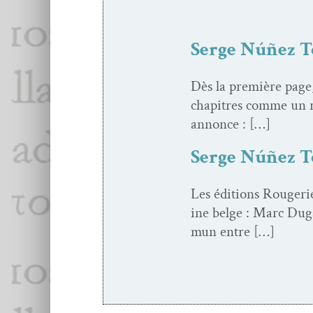
Serge Núñez T
Dès la pre­mière page, 
chapitres comme un ro
annonce : […]
Serge Núñez To
Les édi­tions Rougeri
ine belge : Marc Duga
mun entre […]