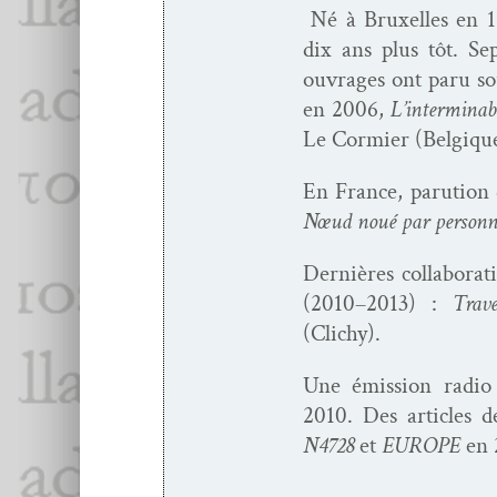
Né à Brux­elles en 19
dix ans plus tôt. Sep
ouvrages ont paru so
en 2006,
L’interminabl
Le Cormi­er (Bel­giqu
En France, paru­tion
Nœud noué par per­son­
Dernières col­lab­o­r
(2010–2013) :
Tra­ve
(Clichy).
Une émis­sion radio
2010. Des arti­cles d
N4728
et
EUROPE
en 