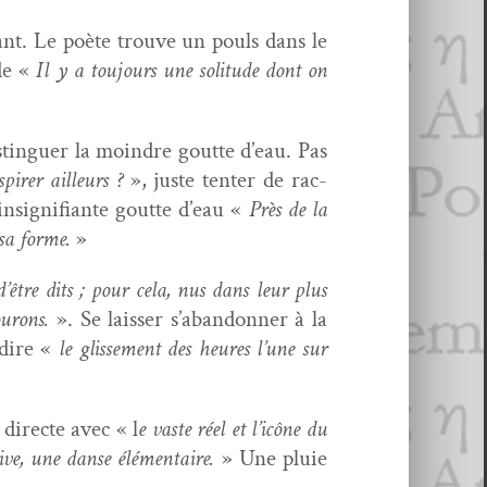
i­ant. Le poète trou­ve un pouls dans le
ude «
Il y a tou­jours une soli­tude dont on
s­tinguer la moin­dre goutte d’eau. Pas
pir­er ailleurs ?
», juste ten­ter de rac­
 insignifi­ante goutte d’eau «
Près de la
 sa forme.
»
d’être dits ; pour cela, nus dans leur plus
mourons.
». Se laiss­er s’a­ban­don­ner à la
dire «
le glisse­ment des heures l’une sur
 directe avec « l
e vaste réel et l’icône du
ve, une danse élé­men­taire.
» Une pluie