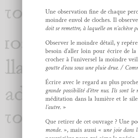
Une obser­va­tion fine de chaque per­ce
moin­dre envol de cloches. Il observe 
doit se remet­tre, à laque­lle on n’achève p
Observ­er le moin­dre détail, y repér­
besoin d’aller loin pour écrire de la
crocher à l’u­ni­versel la moin­dre ve
goutte d’eau sous une pluie drue. / Comme
Écrire avec le regard au plus proche
grande pos­si­bil­ité d’être nus. Ils son
médi­ta­tion dans la lumière et le si
l’autre
. »
Que retir­er de cet ouvrage ? Une poés
monde
. », mais aus­si «
une joie dans l