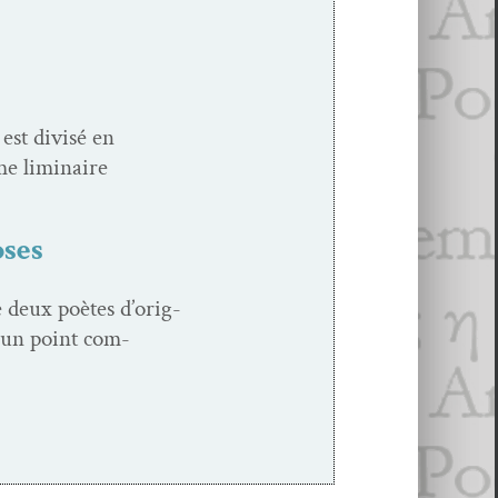
 est divisé en
 lim­i­naire
oses
 deux poètes d’o­rig­
u’un point com­