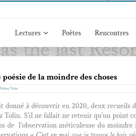
Lectures
Poètes
Rencontres
 poésie de la moindre des choses
 Núñez Tolin
 don­né à décou­vrir en 2020, deux recueils de
olin. S’il ne fal­lait ne retenir qu’un point 
ns de l’ob­ser­va­tion métic­uleuse du moin­dre 
ser­va­tions «
C’est en moi que je trou­ve le bois véc