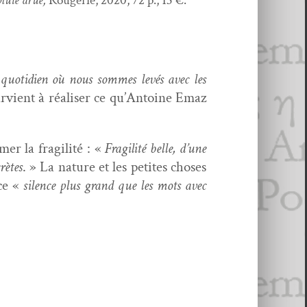
pluie drue,
Rougerie, 2020, 72 p., 13 €.
quo­ti­di­en où nous sommes lev­és avec les
vient à réalis­er ce qu’An­toine Emaz
mer la fragilité : «
Fragilité belle, d’une
rètes
. » La nature et les petites choses
 ce «
silence plus grand que les mots avec