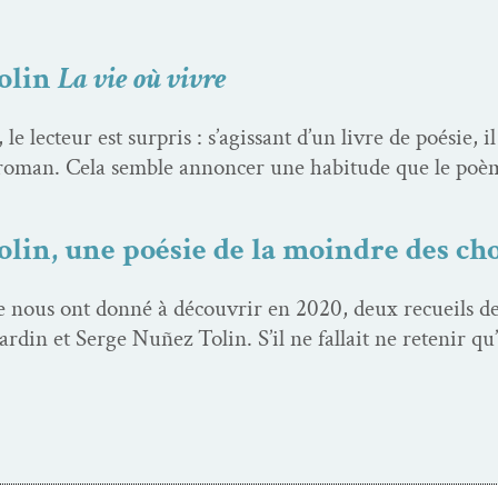
olin
La vie où vivre
le lecteur est sur­pris : s’agissant d’un livre de poésie, il
man. Cela sem­ble annon­cer une habi­tude que le poème
lin, une poésie de la moindre des ch
e nous ont don­né à décou­vrir en 2020, deux recueils de
rdin et Serge Nuñez Tolin. S’il ne fal­lait ne retenir q