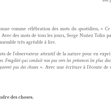
une 
nne comme célébra­tion des mots du quo­ti­di­en, «
Ce 
 Avec des mots de tous les jours, Serge Nuñez Tolin par
sem­ble très agréable à lire.
s de l’ob­ser­va­teur atten­tif de la nature pour en expri
es. Fragilité qui con­duit nos pas vers les présences les plus dis­c
par­ent pas des choses
». Avec une écri­t­ure à l’é­coute de
n­dre des choses.