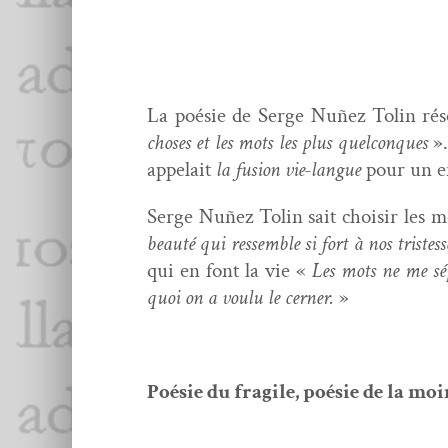
La poésie de Serge Nuñez Tolin réso
choses et les mots les plus quel­con­ques
».
appelait
la fusion vie-langue
pour un en
Serge Nuñez Tolin sait choisir les mot
beauté qui ressem­ble si fort à nos trist­ess
qui en font la vie «
Les mots ne me sé
quoi on a voulu le cern­er.
»
Poésie du frag­ile, poésie de la moi