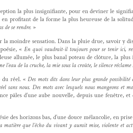
p­tion la plus insignifi­ante, pour en devin­er le sig­nif
en prof­i­tant de la forme la plus heureuse de la soli­t
as de se ren­dre.
»
er la moin­dre sen­sa­tion. Dans la pluie drue, savoir y di
 poésie, «
En quoi vaudrait-il tou­jours pour se tenir ici, res
illeuse allumée, le plus banal poteau de clô­ture, la plus
 l’eau de la cruche, la mie sous la croûte, le silence réclame
 du réel. «
Des mots dits dans leur plus grande pos­si­bil­ité 
t le réel sans nous. Des mots avec lesquels nous man­geons et 
lence pâles d’une aube nou­velle, depuis une fenêtre, et 
ie des hori­zons bas, d’une douce mélan­col­ie, en prise
a matière que l’é­cho du vivant y aurait mise, vio­lente et acti