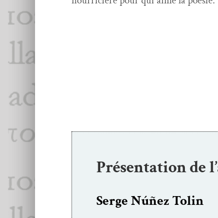
nourri­cière pour qui aime la poésie.
Présentation de l
Serge Núñez Tolin