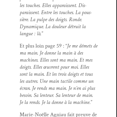
les touch­es. Elles appa­rais­sent. Dis­
parais­sent. Entre les touch­es. La pous­
sière. La pulpe des doigts. Ronde.
Dynamique. La douleur détru­it la
langue : là.
”
Et plus loin page 59 : “
Je me démets de
ma main. Je donne la main à des
machines. Elles sont ma main. Et mes
doigts. Elles œuvrent pour moi. Elles
sont la main. Et les trois doigts et tous
les autres. Une main tac­tile comme un
écran. Je rends ma main. Je n’en ai plus
besoin. Sa lenteur. Sa lenteur de main.
Je la rends. Je la donne à la machine
.”
Marie-Noëlle Agni­au fait preuve de