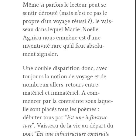
Même si par­fois le lecteur peut se
sen­tir dérouté (mais n’est ce pas le
pro­pre d’un voy­age réus­si ?), le vais­
seau dans lequel Marie-Noëlle
Agni­au nous emmène est d’une
inven­tiv­ité rare qu’il faut absol­u­
ment signaler.
Une dou­ble dis­pari­tion donc, avec
tou­jours la notion de voy­age et de
nom­breux allers-retours entre
matériel et immatériel. A com­
mencer par la con­trainte sous laque­
lle sont placés tous les poèmes :
débuter tous par “
Est une infra­struc­
ture
”. Vais­seau de la vie au départ du
port “
Est une infra­struc­ture con­stru­ite