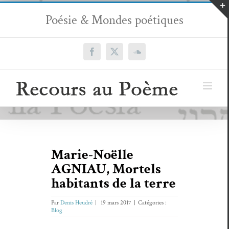
Passer
Poésie & Mondes poétiques
au
contenu
Facebook
X
SoundCloud
Marie-Noëlle
AGNIAU, Mortels
habitants de la terre
Par
Denis Heudré
|
19 mars 2017
|
Catégories :
Blog