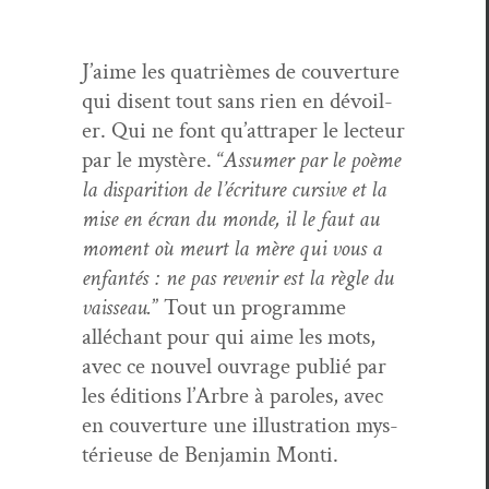
J’aime les qua­trièmes de cou­ver­ture
qui dis­ent tout sans rien en dévoil­
er. Qui ne font qu’at­trap­er le lecteur
par le mys­tère. “
Assumer par le poème
la dis­pari­tion de l’écri­t­ure cur­sive et la
mise en écran du monde, il le faut au
moment où meurt la mère qui vous a
enfan­tés : ne pas revenir est la règle du
vais­seau.
” Tout un pro­gramme
alléchant pour qui aime les mots,
avec ce nou­v­el ouvrage pub­lié par
les édi­tions l’Arbre à paroles, avec
en cou­ver­ture une illus­tra­tion mys­
térieuse de Ben­jamin Monti.