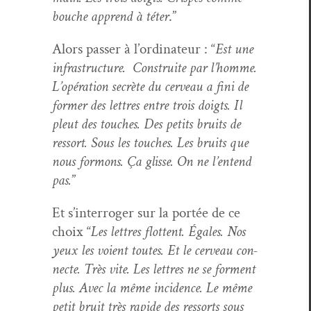
bouche apprend à téter
.”
Alors pass­er à l’or­di­na­teur : “
Est une
infra­struc­ture. Con­stru­ite par l’homme.
L’opéra­tion secrète du cerveau a fini de
for­mer des let­tres entre trois doigts. Il
pleut des touch­es. Des petits bruits de
ressort. Sous les touch­es. Les bruits que
nous for­mons. Ça glisse. On ne l’en­tend
pas.
”
Et s’interroger sur la portée de ce
choix “
Les let­tres flot­tent. Égales. Nos
yeux les voient toutes. Et le cerveau con­
necte. Très vite. Les let­tres ne se for­ment
plus. Avec la même inci­dence. Le même
petit bruit très rapi­de des ressorts sous