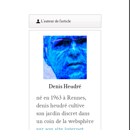
L’au­teur de l’article
Denis Heudré
né en 1963 à Rennes,
denis heudré cul­tive
son jardin dis­cret dans
un coin de la web­sphère
sur son site inter­net