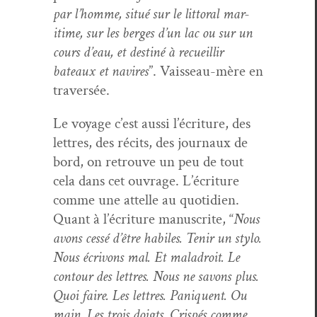
par l’homme, situé sur le lit­toral mar­
itime, sur les berges d’un lac ou sur un
cours d’eau, et des­tiné à recueil­lir
bateaux et navires
”. Vais­seau-mère en
traversée.
Le voy­age c’est aus­si l’écri­t­ure, des
let­tres, des réc­its, des jour­naux de
bord, on retrou­ve un peu de tout
cela dans cet ouvrage. L’écri­t­ure
comme une attelle au quo­ti­di­en.
Quant à l’écri­t­ure man­u­scrite, “
Nous
avons cessé d’être habiles. Tenir un sty­lo.
Nous écrivons mal. Et mal­adroit. Le
con­tour des let­tres. Nous ne savons plus.
Quoi faire. Les let­tres. Paniquent. Ou
main. Les trois doigts. Crispés comme