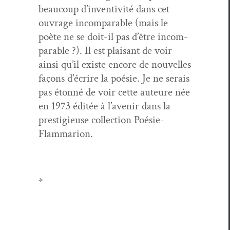
beau­coup d’in­ven­tiv­ité dans cet
ouvrage incom­pa­ra­ble (mais le
poète ne se doit-il pas d’être incom­
pa­ra­ble ?). Il est plaisant de voir
ain­si qu’il existe encore de nou­velles
façons d’écrire la poésie. Je ne serais
pas éton­né de voir cette auteure née
en 1973 éditée à l’avenir dans la
pres­tigieuse col­lec­tion Poésie-
Flammarion.
*