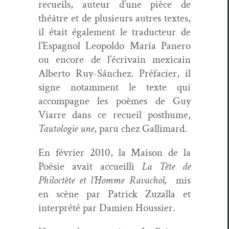
recueils, auteur d’une pièce de
théâtre et de plusieurs autres textes,
il était égale­ment le tra­duc­teur de
l’Espagnol Leopol­do María Panero
ou encore de l’écrivain mex­i­cain
Alber­to Ruy-Sánchez. Pré­faci­er, il
signe notam­ment le texte qui
accom­pa­gne les poèmes de Guy
Viarre dans ce recueil posthume,
Tau­tolo­gie une
, paru chez Gallimard.
En févri­er 2010, la Mai­son de la
Poésie avait accueil­li
La Tête de
Philoc­tète et l’Homme Rava­chol,
mis
en scène par Patrick Zuza­l­la et
inter­prété par Damien Houssier.