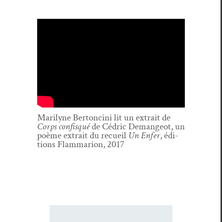
Mar­i­lyne Bertonci­ni lit un extrait de
Corps con­fisqué
de Cédric Deman­geot, un
poème
extrait du recueil
Un Enfer
, édi­
tions Flam­mar­i­on, 2017