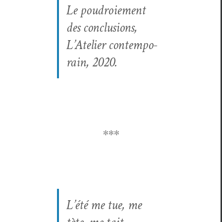
Le
poudroiement
des con­clu­sions,
L’Atelier con­tem­po­
rain, 2020.
∗∗∗
L’été me tue, me