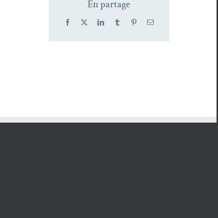
En partage
Facebook
X
LinkedIn
Tumblr
Pinterest
Email