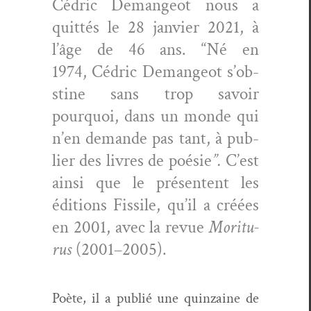
Cédric Deman­geot nous a
quit­tés le 28 jan­vi­er 2021, à
l’âge de 46 ans. “
Né en
1974, Cédric Deman­geot s’ob­
s­tine sans trop savoir
pourquoi, dans un monde qui
n’en demande pas tant, à pub­
li­er des livres de poésie
”.
C’est
ain­si que le présen­tent les
édi­tions Fis­sile, qu’il a créées
en 2001, avec
la revue
Morit­u­
rus
(2001–2005).
Poète, il a pub­lié une quin­zaine de