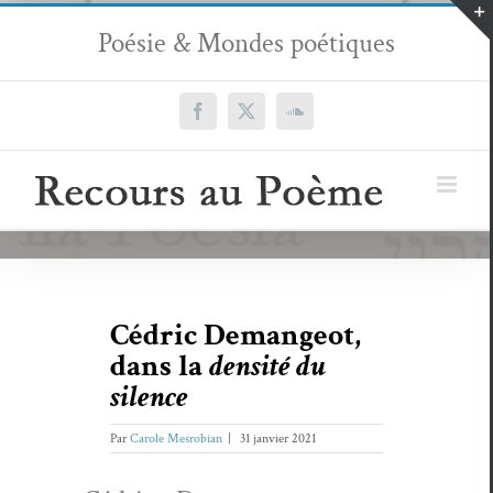
Passer
Poésie & Mondes poétiques
au
contenu
Facebook
X
SoundCloud
Cédric Demangeot,
dans la
densité du
silence
Par
Carole Mesrobian
|
31 janvier 2021