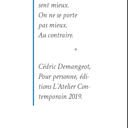
sent mieux.
On ne se porte
pas mieux.
Au contraire.
*
Cédric Deman­geot,
Pour per­son­ne
, édi­
tions L’Ate­lier Con­
tem­po­rain 2019.