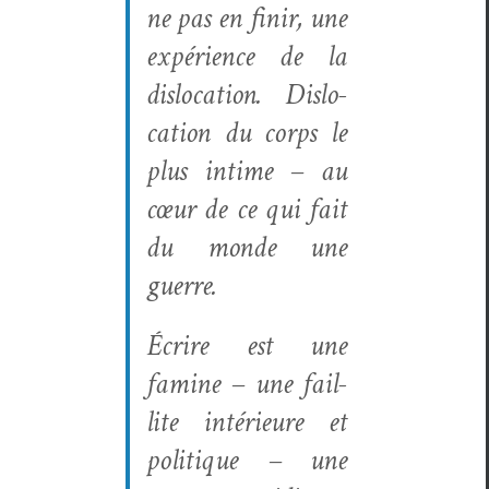
ne pas en finir, une
expéri­ence de la
dis­lo­ca­tion. Dis­lo­
ca­tion du corps le
plus intime –
au
cœur de ce qui fait
du monde une
guerre
.
Écrire est une
famine – une fail­
lite intérieure et
poli­tique – une