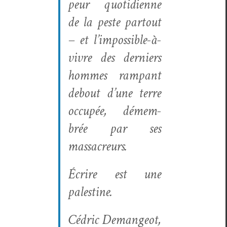
peur quo­ti­di­enne
de la peste partout
– et l’impossible-à-
vivre des derniers
hommes ram­pant
debout d’une terre
occupée, démem­
brée par ses
massacreurs.
Écrire est une
palestine.
Cédric Deman­geot,