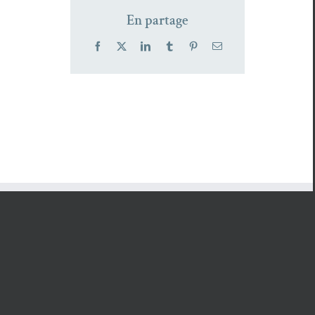
En partage
Facebook
X
LinkedIn
Tumblr
Pinterest
Email