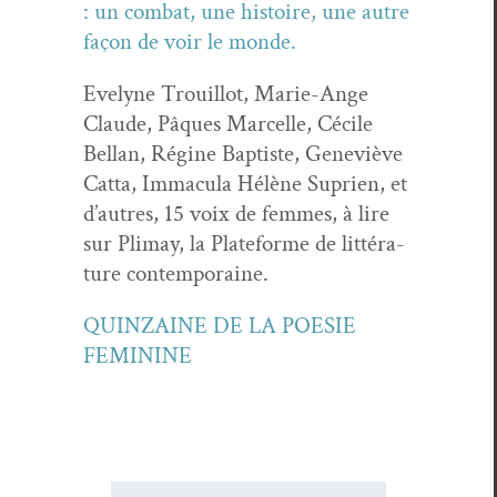
: un com­bat, une his­toire, une autre
façon de voir le monde.
Eve­lyne Trouil­lot, Marie-Ange
Claude, Pâques Mar­celle, Cécile
Bel­lan, Régine Bap­tiste, Geneviève
Cat­ta, Immac­u­la Hélène Suprien, et
d’autres, 15 voix de femmes, à lire
sur Pli­may, la Plate­forme de lit­téra­
ture contemporaine.
QUINZAINE DE LA POESIE
FEMININE