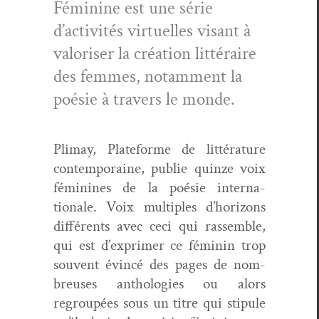
Fémi­nine est une série
d’activités virtuelles visant à
val­oris­er la créa­tion lit­téraire
des femmes, notam­ment la
poésie à tra­vers le monde.
Pli­may, Plate­forme de lit­téra­ture
con­tem­po­raine, pub­lie quinze voix
féminines de la poésie inter­na­
tionale. Voix mul­ti­ples d’hori­zons
dif­férents avec ceci qui rassem­ble,
qui est d’ex­primer ce féminin trop
sou­vent évincé des pages de nom­
breuses antholo­gies ou alors
regroupées sous un titre qui stip­ule