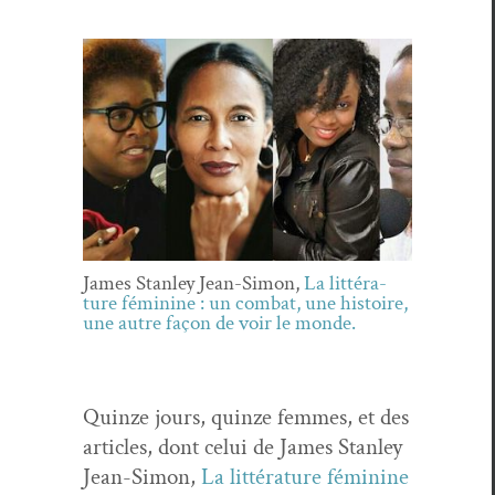
James Stan­ley Jean-Simon,
La lit­téra­
ture fémi­nine : un com­bat, une his­toire,
une autre façon de voir le monde.
Quinze jours, quinze femmes, et des
arti­cles, dont celui de James Stan­ley
Jean-Simon,
La lit­téra­ture fémi­nine