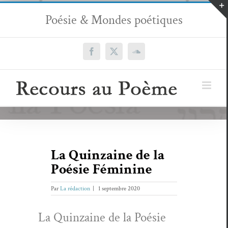
Passer
Poésie & Mondes poétiques
au
contenu
Facebook
X
SoundCloud
La Quinzaine de la
Poésie Féminine
Par
La rédaction
|
1 septembre 2020
La Quin­zaine de la Poésie