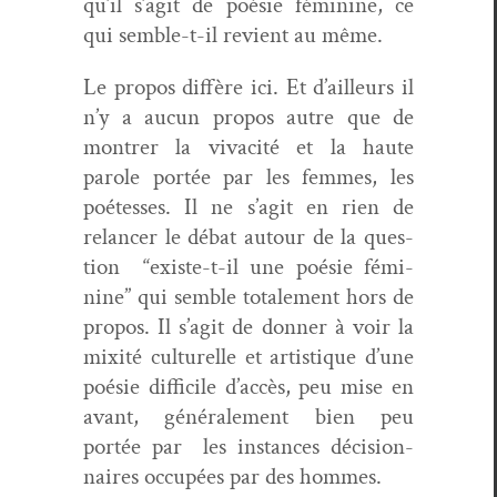
qu’il s’ag­it de poésie fémi­nine, ce
qui sem­ble-t-il revient au même.
Le pro­pos dif­fère ici. Et d’ailleurs il
n’y a aucun pro­pos autre que de
mon­tr­er la vivac­ité et la haute
parole portée par les femmes, les
poét­esses. Il ne s’ag­it en rien de
relancer le débat autour de la ques­
tion “existe-t-il une poésie fémi­
nine” qui sem­ble totale­ment hors de
pro­pos. Il s’ag­it de don­ner à voir la
mix­ité cul­turelle et artis­tique d’une
poésie dif­fi­cile d’ac­cès, peu mise en
avant, générale­ment bien peu
portée par les instances déci­sion­
naires occupées par des hommes.