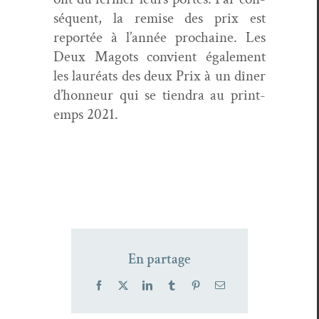
séquent, la remise des prix est
reportée à l’année prochaine. Les
Deux Magots con­vient égale­ment
les lau­réats des deux Prix à un dîn­er
d’honneur qui se tien­dra au print­
emps 2021.
En partage
Facebook
X
LinkedIn
Tumblr
Pinterest
Email