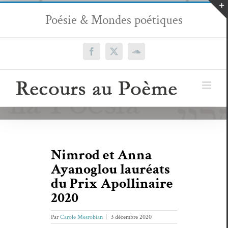
Passer
Poésie & Mondes poétiques
au
contenu
Facebook
X
SoundCloud
Nimrod et Anna
Ayanoglou lauréats
du Prix Apollinaire
2020
Par
Carole Mesrobian
|
3 décembre 2020