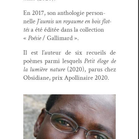
En 2017, son antholo­gie per­son­
nelle
J’aurais un roy­aume en bois flot­
tés
a été éditée dans la col­lec­tion
«
Poésie
/ Gal­li­mard ».
Il est l’auteur de six recueils de
poèmes par­mi lesquels
Petit éloge de
la lumière nature
(2020), parus chez
Obsid­i­ane, prix Apol­li­naire 2020.