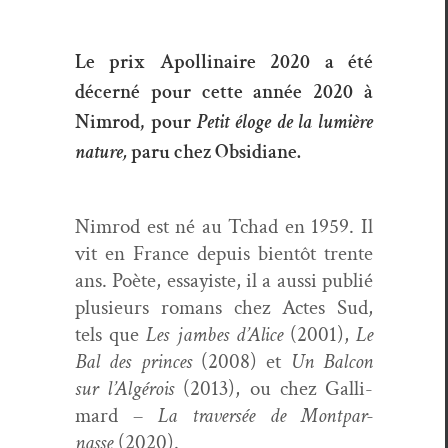
Le prix Apollinaire 2020 a été
décerné pour cette année 2020 à
Nimrod, pour
Petit éloge de la lumière
nature,
paru chez Obsidiane.
Nim­rod est né au Tchad en 1959. Il
vit en France depuis bien­tôt trente
ans. Poète, essay­iste, il a aus­si pub­lié
plusieurs romans chez Actes Sud,
tels que
Les jambes d’Alice
(2001),
Le
Bal des princes
(2008) et
Un Bal­con
sur l’Algérois
(2013), ou chez Gal­li­
mard –
La tra­ver­sée de Mont­par­
nasse
(2020).