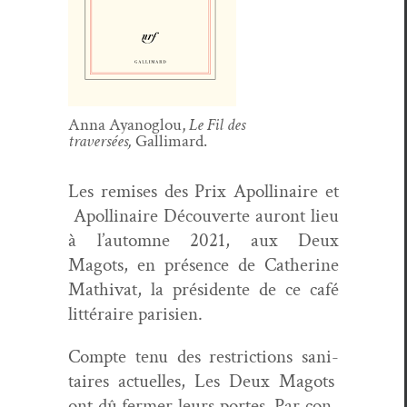
Anna Ayanoglou,
Le Fil des
tra­ver­sées,
Gallimard.
Les remis­es des Prix Apol­li­naire et
Apol­li­naire Décou­verte auront lieu
à l’automne 2021, aux Deux
Magots, en présence de Cather­ine
Math­i­vat, la prési­dente de ce café
lit­téraire parisien.
Compte tenu des restric­tions san­i­
taires actuelles, Les Deux Magots
ont dû fer­mer leurs portes. Par con­