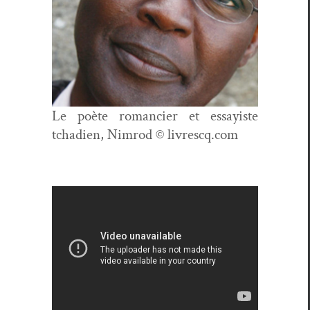
Le poète romanci­er et essay­iste
tcha­di­en, Nim­rod
©
livrescq.com