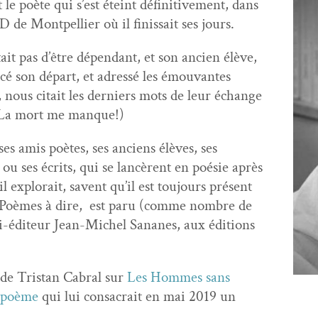
 le poète qui s’est éteint défini­tive­ment, dans
de Mont­pel­li­er où il finis­sait ses jours.
t­ait pas d’être dépen­dant, et son ancien élève,
é son départ, et adressé les émou­vantes
, nous citait les derniers mots de leur échange
! (La mort me manque!)
: ses amis poètes, ses anciens élèves, ses
 ou ses écrits, qui se lancèrent en poésie après
il explo­rait, savent qu’il est tou­jours présent
, Poèmes à dire, est paru (comme nom­bre de
mi-édi­teur Jean-Michel Sananes, aux édi­tions
 de Tris­tan Cabral sur
Les Hommes sans
 poème
qui lui con­sacrait en mai 2019 un