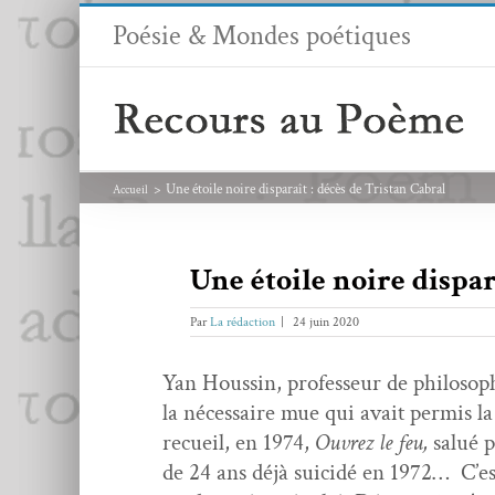
Passer
Poésie & Mondes poétiques
au
contenu
Une étoile noire disparaît : décès de Tristan Cabral
Accueil
Une étoile noire dispar
Par
La rédaction
|
24 juin 2020
Yan Houssin, pro­fesseur de philoso­
la néces­saire mue qui avait per­mis la
recueil, en 1974,
Ouvrez le feu,
salué p
de 24 ans déjà sui­cidé en 1972… C’est