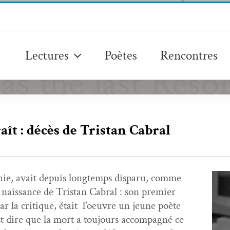
Lectures
Poètes
Rencontres
aît : décès de Tristan Cabral
phie, avait depuis longtemps dis­paru, comme
 nais­sance de Tris­tan Cabral : son pre­mier
ar la cri­tique, était l’oeu­vre un jeune poète
 dire que la mort a tou­jours accom­pa­g­né ce