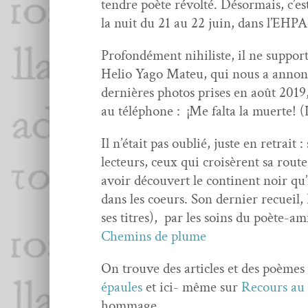
ten­dre poète révolté. Désor­mais, c’est
la nuit du 21 au 22 juin, dans l’EH­PAD 
Pro­fondé­ment nihiliste, il ne sup­por­
Helio Yago Mateu, qui nous a annon­c
dernières pho­tos pris­es en août 2019
au télé­phone : ¡Me fal­ta la muerte
Il n’é­tait pas oublié, juste en retrait 
lecteurs, ceux qui croisèrent sa route
avoir décou­vert le con­ti­nent noir qu’
dans les coeurs. Son dernier recueil
ses titres), par les soins du poète-a
Chemins de plume
On trou­ve des arti­cles et des poèmes
épaules
et ici- même sur
Recours au
hommage.