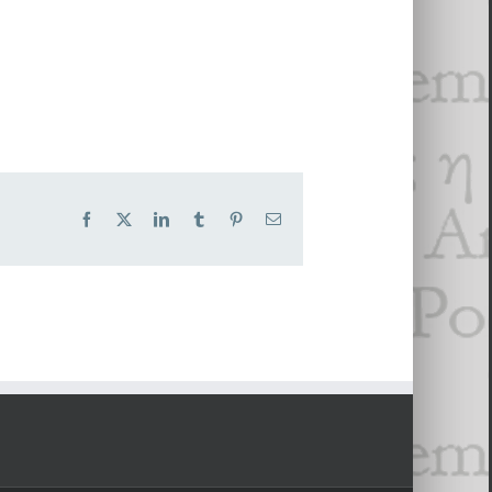
Facebook
X
LinkedIn
Tumblr
Pinterest
Email