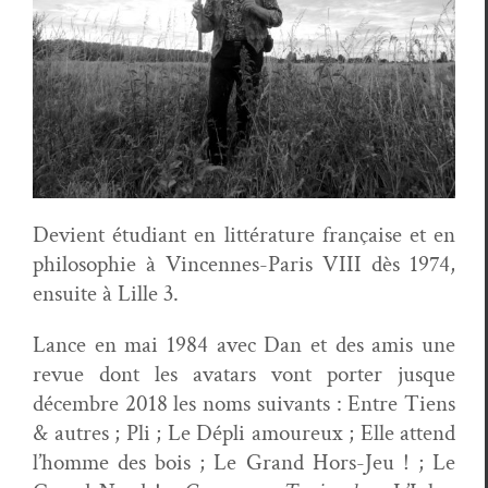
Devient étu­di­ant en lit­téra­ture française et en
philoso­phie à Vin­cennes-Paris VIII dès 1974,
ensuite à Lille 3.
Lance en mai 1984 avec Dan et des amis une
revue dont les avatars vont porter jusque
décem­bre 2018 les noms suiv­ants : Entre Tiens
& autres ; Pli ; Le Dépli amoureux ; Elle attend
l’homme des bois ; Le Grand Hors-Jeu ! ; Le