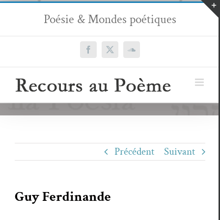
Passer
Poésie & Mondes poétiques
au
contenu
Facebook
X
SoundCloud
Précédent
Suivant
Guy Ferdinande