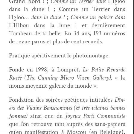
Grand Nord ! ;
Comme un Ter­ri­er dans
L’Igloo
dans la dune ! ; Comme un Ter­ri­er dans
l’Igloo…
dans la dune
!
;
Comme un poiri­er dans
L’Hibou dans la lune ! et dernière­ment
Tombeau de ta belle. En 34 ans, 193 numéros
de revue parus et plus de cent recueils.
Pra­tique apéri­tive­ment le photomontage.
Fonde en 1998, à Lom­pret,
La Petite Renarde
Rusée
(The Cun­ning Micro Vix­en Gallery)
,
« la
moins moyenne galerie du monde ».
Fon­da­tion des soirées poé­tiques inti­t­ulées
Dîn­
ers des Vilains Bon­shommes
(& très vilaines bonnes
femmes)
ain­si que du
Joyeux Par­ti Com­mu­niste
que l’on retrou­ve tant auprès des sans-papiers
qu’en man­i­fes­ta­tion à Moscou (en Bel­gique),