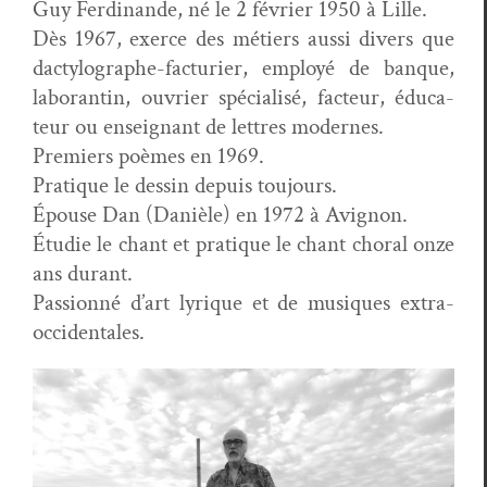
Guy Fer­di­nande, né le 2 févri­er 1950 à Lille.
Dès 1967, exerce des métiers aus­si divers que
dacty­lo­graphe-fac­turi­er, employé de banque,
lab­o­ran­tin, ouvri­er spé­cial­isé, fac­teur, édu­ca­
teur ou enseignant de let­tres modernes.
Pre­miers poèmes en 1969.
Pra­tique le dessin depuis toujours.
Épouse Dan (Danièle) en 1972 à Avignon.
Étudie le chant et pra­tique le chant choral onze
ans durant.
Pas­sion­né d’art lyrique et de musiques extra-
occidentales.