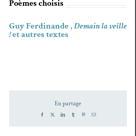
Poèmes choi­sis
Guy Ferdinande ,
Demain la veille
!
et autres textes
En partage
Facebook
X
LinkedIn
Tumblr
Pinterest
Email