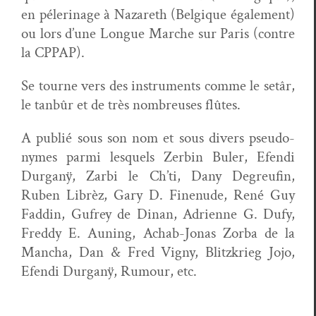
en péleri­nage à Nazareth (Bel­gique égale­ment)
ou lors d’une Longue Marche sur Paris (con­tre
la CPPAP).
Se tourne vers des instru­ments comme le setâr,
le tan­bûr et de très nom­breuses flûtes.
A pub­lié sous son nom et sous divers pseu­do­
nymes par­mi lesquels Zerbin Buler, Efen­di
Dur­ganÿ, Zarbi le Ch’ti, Dany Degreufin,
Ruben Librèz, Gary D. Finenude, René Guy
Faddin, Gufrey de Dinan, Adri­enne G. Dufy,
Fred­dy E. Aun­ing, Achab-Jonas Zor­ba de la
Man­cha, Dan & Fred Vigny, Blitzkrieg Jojo,
Efen­di Dur­ganÿ, Rumour, etc.