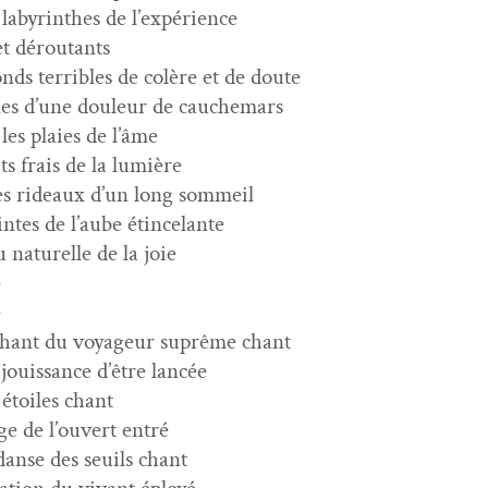
 labyrinthes de l’expérience
et déroutants
nds ter­ri­bles de colère et de doute
nes d’une douleur de cauchemars
 les plaies de l’âme
ts frais de la lumière
les rideaux d’un long sommeil
intes de l’aube étincelante
u naturelle de la joie
e
e
e chant du voyageur suprême chant
 jouis­sance d’être lancée
 étoiles chant
ge de l’ouvert entré
danse des seuils chant