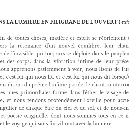
S LA LUMIERE EN FILIGRANE DE L’OUVERT (
ext
in de toutes choses, matière et esprit se réori­en­tent 
rs la réso­nance d’un nou­v­el équili­bre, leur chan
de l’in­vis­i­ble qui tou­jours se déploie dans le peu­ple
s et des corps, dans la vibra­tion intime de leur prés
nous apprenons patiem­ment à voir, nous lisons de l’u­n
t c’est lui qui nous lit, et c’est lui qui nous dit lorsqu
s dis­ons du poème l’in­finie parole, le chant inin­ter­
les nues pri­mor­diales forme dans l’éther le vis­age d
ce, et nous ten­dons pro­fondé­ment l’or­eille pour accue
n­guli­er de chaque être du ciel et du sol, et de nous-
 et poésie orig­inelle, dont nous sommes tous en ce 
t le voy­age qui sans fin vibrent avec la lumière