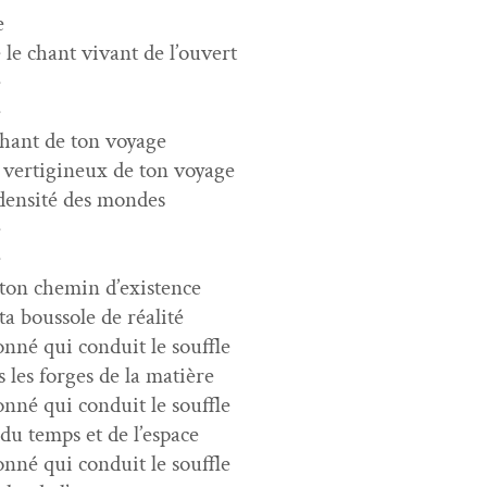
e
le chant vivant de l’ouvert
e
e
 chant de ton voyage
 ver­tig­ineux de ton voyage
den­sité des mondes
e
e
i ton chemin d’existence
 ta bous­sole de réalité
n­né qui con­duit le souffle
rs les forges de la matière
n­né qui con­duit le souffle
du temps et de l’espace
n­né qui con­duit le souffle