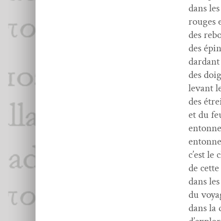
dans les
rouges 
des rebo
des épi
dar­d­ant
des doig
lev­ant 
des étre
et du fe
entonn
entonn
c’est l
de cette
dans les
du voy­a
dans la 