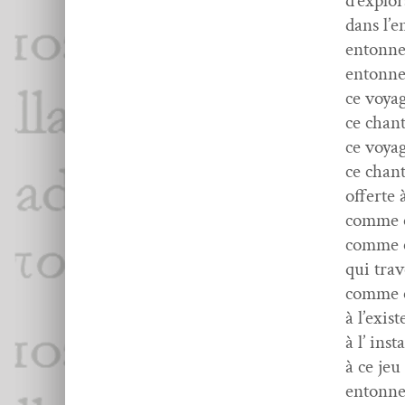
d’explor
dans l’e
entonn
entonn
ce voyag
ce chant
ce voyag
ce chant
offerte 
comme el
comme e
qui tra­
comme el
à l’exis
à l’ inst
à ce jeu
entonn