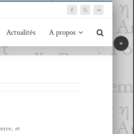
Facebook
X
SoundCloud
Actualités
A propos
Bascule
de
la
zone
de
la
barre
coulissa
erre, et