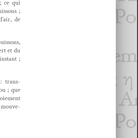
; ce qui
is­sons ;
’air, de
uis­sons,
ert et du
n­stant ;
: trans­
rou ; que
geoiement
 mou­ve­