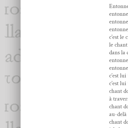
Entonn
entonne 
entonn
entonn
c’est le
le chant
dans la 
entonn
entonn
c’est lu
c’est lui
chant do
à tra­ve
chant do
au-delà 
chant do