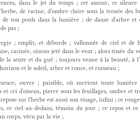
arences, dans le jet du temps ; cet amour, ce silence 
’herbe, de racine, d’om­bre claire sous la trouée des bu
u de ton pouls dans la lumière ; de danse d’ar­bre et d
 de pas ;
gie ; emplit, et débor­de ; val­lon­née de ciel et de b
sise, rac­inée, oiseau jeté dans le vent ; alors tis­sée du v
e la sente et du gué ; tou­jours venue à la beauté, à l’i
’hori­zon et le soleil, arbre et ronce, et ruisseau ;
sence, ouvre ; pais­i­ble, où survient toute lumière 
 et cri d’oiseau, pierre sous les feuil­lages, ombre et t
repose sur l’herbe est aus­si son vis­age, infi­ni ; ce rou
es, ce ciel-au-dedans, témoin du jour ; ce repos et ce
n corps, vécu par la vie ;