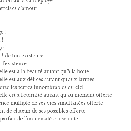
ation du vivant éployé
ntrelacs d’amour
e
e
e !
 !
e !
 ! de ton existence
à l’existence
le est à la beauté autant qu’à la boue
lle est aux délices autant qu’aux larmes
verse les ter­res innom­brables du ciel
le est à l’éternité autant qu’au moment offerte
tence mul­ti­ple de ses vies simul­tanées offerte
ant de cha­cun de ses pos­si­bles offerte
 par­fait de l’immensité consciente
e