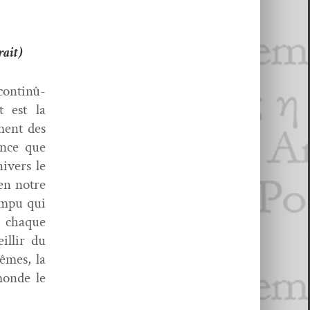
rait)
con­tinû­
t est la
­ment des
ence que
ivers le
’en notre
rompu qui
e chaque
il­lir du
mêmes, la
monde le