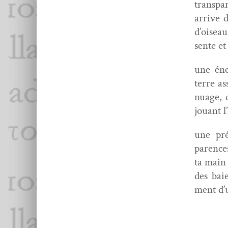
trans­p
arrive d
d’oisea
sente et
une éner
terre as
nuage, d
jouant l
une pré
parences
ta main 
des bai
ment d’u