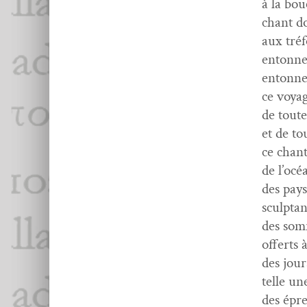
à la bou
chant do
aux tré­
entonn
entonne 
ce voy­a
de toute
et de tou
ce chan
de l’oc
des pays
sculp­t
des som­
offerts 
des jou
telle un
des épre