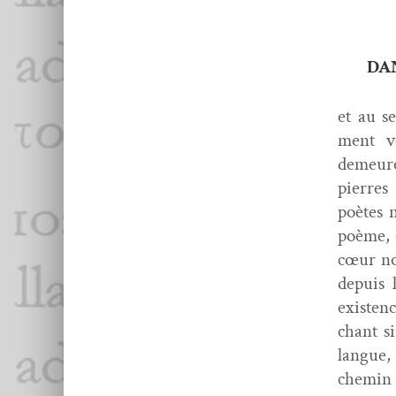
DAN
et au se
ment ve
demeure 
pier­re
poètes 
poème, e
cœur nou
depuis 
exis­ten
chant si
langue,
chemin e