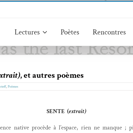
Lectures
Poètes
Rencontres
xtrait)
, et autres poèmes
rieff
,
Poèmes
SENTE (
extrait)
ence native procède à l’e­space, rien ne manque ; pi