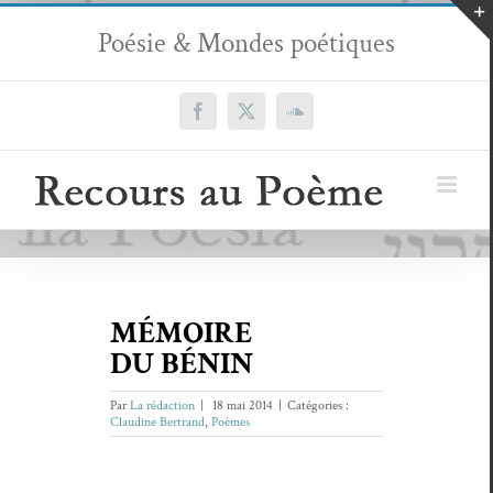
Passer
Poésie & Mondes poétiques
au
contenu
Facebook
X
SoundCloud
MÉMOIRE
DU BÉNIN
Par
La rédaction
|
18 mai 2014
|
Catégories :
Claudine Bertrand
,
Poèmes