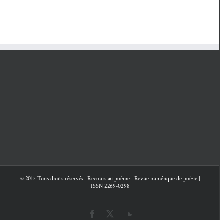
couteau
et
dan
poèmes
autres
l’hom
poèmes
© 2017 Tous droits réservés | Recours au poème | Revue numérique de poésie |
ISSN 2269-0298
Facebook
X
SoundCloud