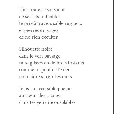
Une route se souvient
de secrets indicibles
te prie à tra­vers sable rugueux
et pier­res sauvages
de ne rien occulter
Sil­hou­ette noire
dans le vert paysage
tu te gliss­es en de brefs instants
comme ser­pent de l’Éden
pour faire sur­gir les mots
Je lis l’i­nac­ces­si­ble poème
au coeur des racines
dans tes yeux inconsolables