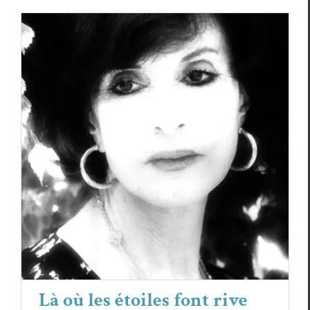
Là où les étoiles font rive — Vénus
Khoury-Ghata (1937–2026)
Actualités
Vénus Khoury-Ghata
Là où les étoiles font rive