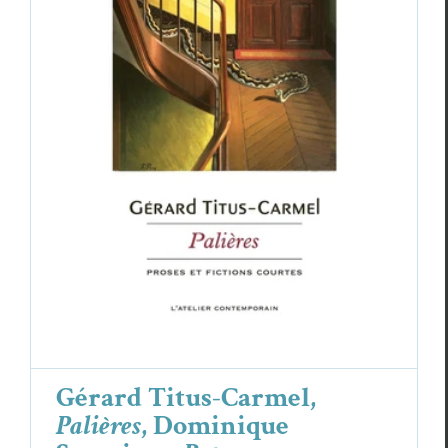
Gérard Titus-Carmel,
Palières
,
Dominique Sampiero,
Retour au nous
végétal
Critiques
Dominique Sampiero
Gérard Titus-Carmel
Gérard Titus-Carmel,
Palières
, Dominique