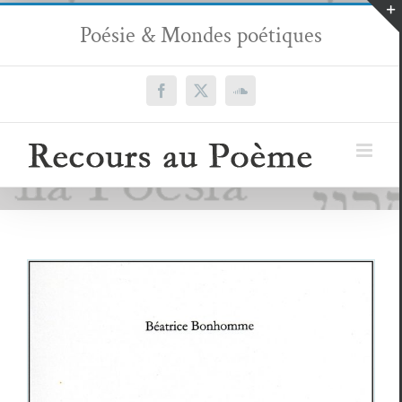
Passer
Poésie & Mondes poétiques
au
contenu
Facebook
X
SoundCloud