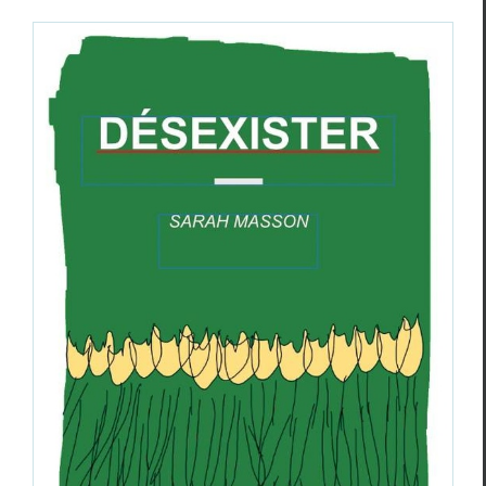
Catherine Andrieu,
Ils ont dressé des anges
sur des tessons
, Sarah Masson,
Désexister
Catherine Andrieu
Critiques
Sarah Masson