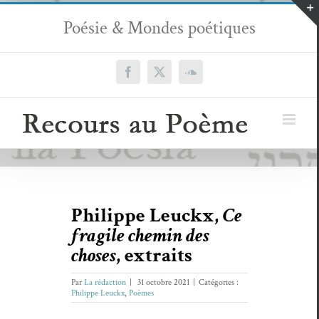
Passer
Poésie & Mondes poétiques
au
contenu
Facebook
X
SoundCloud
Philippe Leuckx,
Ce
fragile chemin des
choses
, extraits
Par
La rédaction
|
31 octobre 2021
|
Catégories :
Philippe Leuckx
,
Poèmes