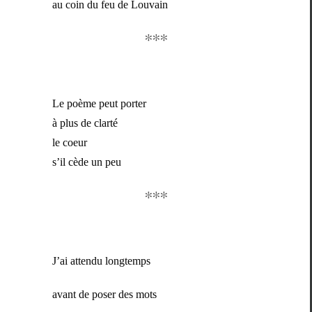
au coin du feu de Louvain
∗∗∗
Le poème peut porter
à plus de clarté
le coeur
s’il cède un peu
∗∗∗
J’ai atten­du longtemps
avant de pos­er des mots