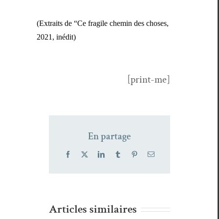
(Extraits de “Ce frag­ile chemin des choses,
2021, inédit)
[print-me]
En partage
Facebook
X
LinkedIn
Tumblr
Pinterest
Email
Articles similaires