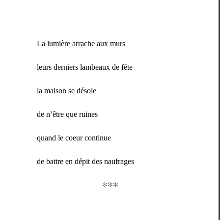
La lumière arrache aux murs
leurs derniers lam­beaux de fête
la mai­son se désole
de n’être que ruines
quand le coeur continue
de bat­tre en dépit des naufrages
∗∗∗