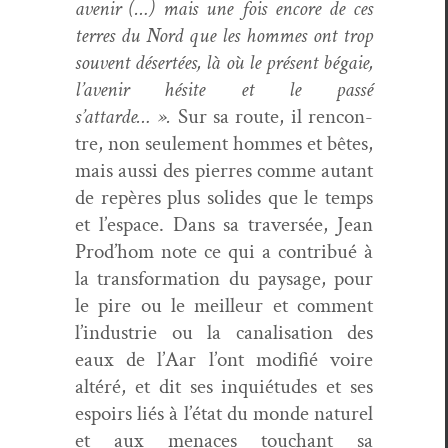
avenir (…) mais une fois encore de ces
ter­res du Nord que les hommes ont trop
sou­vent désertées, là où le présent bégaie,
l’avenir hésite et le passé
s’attarde… ».
Sur sa route, il ren­con­
tre, non seule­ment hommes et bêtes,
mais aus­si des pier­res comme autant
de repères plus solides que le temps
et l’espace. Dans sa tra­ver­sée, Jean
Prod’hom note ce qui a con­tribué à
la trans­for­ma­tion du paysage, pour
le pire ou le meilleur et com­ment
l’industrie ou la canal­i­sa­tion des
eaux de l’Aar l’ont mod­i­fié voire
altéré, et dit ses inquié­tudes et ses
espoirs liés à l’état du monde naturel
et aux men­aces touchant sa