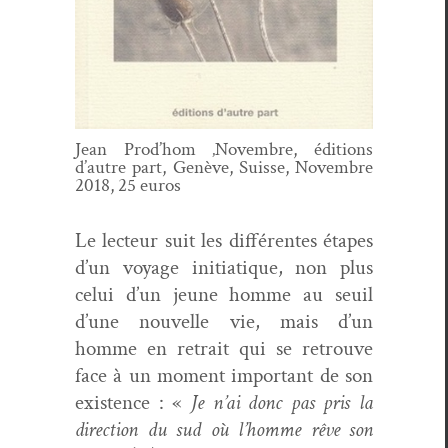
Jean Prod’hom ‚Novem­bre, édi­tions
d’autre part, Genève, Suisse, Novem­bre
2018, 25 euros
Le lecteur suit les dif­férentes étapes
d’un voy­age ini­ti­a­tique, non plus
celui d’un jeune homme au seuil
d’une nou­velle vie, mais d’un
homme en retrait qui se retrou­ve
face à un moment impor­tant de son
exis­tence : «
Je n’ai donc pas pris la
direc­tion du sud où l’homme rêve son