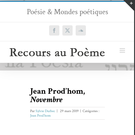
Passer
Poésie & Mondes poétiques
au
contenu
Facebook
X
SoundCloud
Jean Prod’hom,
Novembre
Par
Sylvie Durbec
|
29 mars 2019
|
Catégories :
Jean Prod’hom