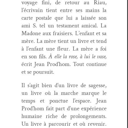
voy­age fini, de retour au Riau,
l’écrivain tient entre ses mains la
carte postale que lui a lais­sée son
ami S. tel un tes­ta­ment ami­cal. La
Madone aux fraisiers. L’enfant et sa
mère. La mère tient un livre et tend
à l’enfant une fleur. La mère a foi
en son fils.
À elle la rose, à lui le vase,
écrit Jean Prod’hom. Tout con­tin­ue
et se poursuit.
Il s’agit bien d’un livre de sagesse,
un livre où la marche mar­que le
temps et ponctue l’espace. Jean
Prod’hom fait part d’une expéri­ence
humaine riche de pro­longe­ments.
Un livre à par­courir et où revenir.