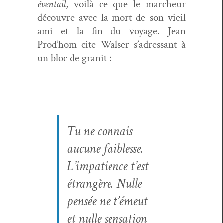
éven­tail
, voilà ce que le marcheur
décou­vre avec la mort de son vieil
ami et la fin du voy­age. Jean
Prod’hom cite Walser s’adressant à
un bloc de granit :
Tu ne con­nais
aucune faib­lesse.
L’impatience t’est
étrangère. Nulle
pen­sée ne t’émeut
et nulle sen­sa­tion