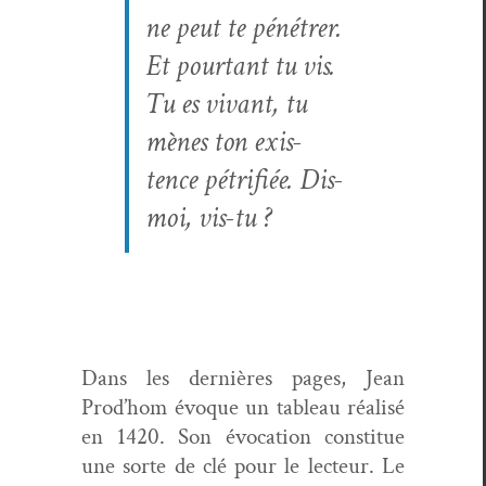
ne peut te pénétr­er.
Et pour­tant tu vis.
Tu es vivant, tu
mènes ton exis­
tence
pétri­fiée. Dis-
moi, vis-tu ?
Dans les dernières pages, Jean
Prod’hom évoque un tableau réal­isé
en 1420. Son évo­ca­tion con­stitue
une sorte de clé pour le lecteur. Le