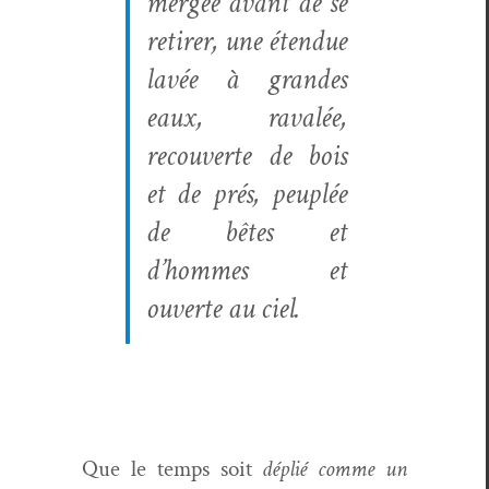
mergée avant de se
retir­er, une éten­due
lavée à grandes
eaux, ravalée,
recou­verte de bois
et de prés, peu­plée
de bêtes et
d’hommes et
ouverte au ciel.
Que le temps soit
déplié comme un