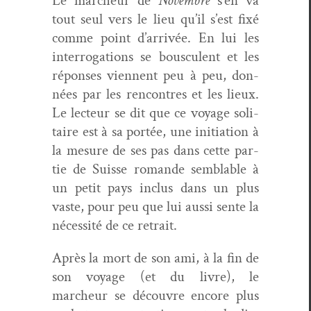
Le marcheur de
Novem­bre
s’en va
tout seul vers le lieu qu’il s’est fixé
comme point d’arrivée. En lui les
inter­ro­ga­tions se bous­cu­lent et les
répons­es vien­nent peu à peu, don­
nées par les ren­con­tres et les lieux.
Le lecteur se dit que ce voy­age soli­
taire est à sa portée, une ini­ti­a­tion à
la mesure de ses pas dans cette par­
tie de Suisse romande sem­blable à
un petit pays inclus dans un plus
vaste, pour peu que lui aus­si sente la
néces­sité de ce retrait.
Après la mort de son ami, à la fin de
son voy­age (et du livre), le
marcheur se décou­vre encore plus