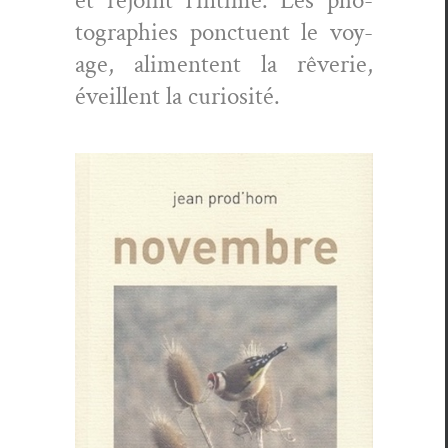
et rejoint l’intime. Les pho­
togra­phies ponctuent le voy­
age, ali­mentent la rêver­ie,
éveil­lent la curiosité.