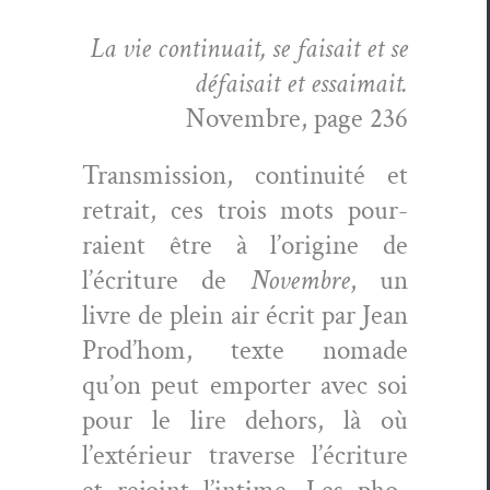
La vie con­tin­u­ait, se fai­sait et se
défai­sait et essaimait.
Novem­bre, page 236
Trans­mis­sion, con­ti­nu­ité et
retrait, ces trois mots pour­
raient être à l’origine de
l’écriture de
Novem­bre
, un
livre de plein air écrit par Jean
Prod’hom, texte nomade
qu’on peut emporter avec soi
pour le lire dehors, là où
l’extérieur tra­verse l’écriture