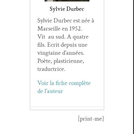
Sylvie Durbec
Sylvie Durbec est née à
Mar­seille en 1952.
Vit au sud. A qua­tre
fils. Ecrit depuis une
ving­taine d’années.
Poète, plas­ti­ci­enne,
traductrice.
Voir la fiche com­plète
de l’auteur
[print-me]
Jean Prod’hom,
Novem­bre
- 29