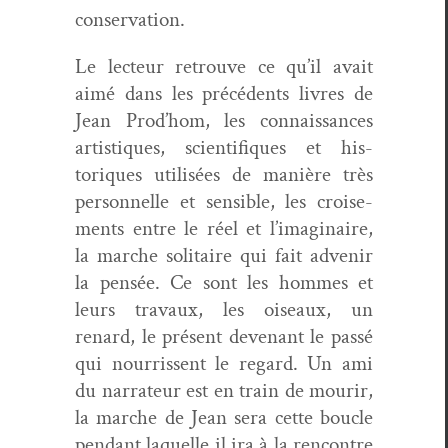
conservation.
Le lecteur retrou­ve ce qu’il avait
aimé dans les précé­dents livres de
Jean Prod’hom, les con­nais­sances
artis­tiques, sci­en­tifiques et his­
toriques util­isées de manière très
per­son­nelle et sen­si­ble, les croise­
ments entre le réel et l’imaginaire,
la marche soli­taire qui fait advenir
la pen­sée. Ce sont les hommes et
leurs travaux, les oiseaux, un
renard, le présent devenant le passé
qui nour­ris­sent le regard. Un ami
du nar­ra­teur est en train de mourir,
la marche de Jean sera cette boucle
pen­dant laque­lle il ira à la ren­con­tre